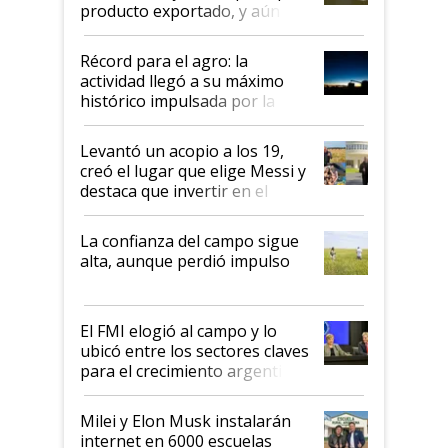
producto exportado, y aún así
el agro aportó casi seis de cada
diez dólares y sostuvo el
Récord para el agro: la
liderazgo en un semestre
actividad llegó a su máximo
récord
histórico impulsada por la
cosecha y las exportaciones
Levantó un acopio a los 19,
creó el lugar que elige Messi y
destaca que invertir en el
kirchnerismo era como "darle
plata a un hijo para droga":
La confianza del campo sigue
Juan Félix Rossetti, el libertario
alta, aunque perdió impulso
que de una dura crisis salió
más fuerte y apuesta al cambio
de Milei
El FMI elogió al campo y lo
ubicó entre los sectores claves
para el crecimiento argentino
Milei y Elon Musk instalarán
internet en 6000 escuelas