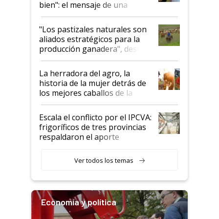
bien": el mensaje de una
ganadera uruguaya sobre las
oportunidades que se abren
"Los pastizales naturales son
para el agro en Argentina, con
aliados estratégicos para la
foco en la carne
producción ganadera", destaca
la iniciativa que ya reúne a 46
establecimientos en Argentina
La herradora del agro, la
historia de la mujer detrás de
los mejores caballos de la
Argentina y los mitos que
todavía hacen sufrir a estos
Escala el conflicto por el IPCVA:
animales: "Mientras me
frigoríficos de tres provincias
descalificaban, yo seguí
respaldaron el aporte
haciendo currículum"
obligatorio
Ver todos los temas
Economía y política