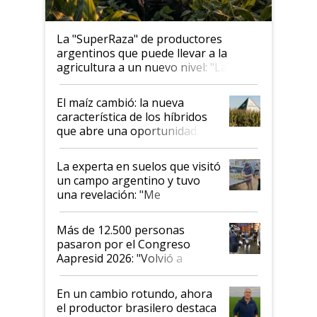
La "SuperRaza" de productores
argentinos que puede llevar a la
agricultura a un nuevo nivel: "Las
posibilidades de crecimiento son
infinitas"
El maíz cambió: la nueva
característica de los híbridos
que abre una oportunidad en
el lote
La experta en suelos que visitó
un campo argentino y tuvo
una revelación: "Me
impresionó mucho"
Más de 12.500 personas
pasaron por el Congreso
Aapresid 2026: "Volvió a
demostrar que hablar del
suelo es hablar de todo el
En un cambio rotundo, ahora
sistema productivo"
el productor brasilero destaca