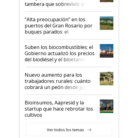
tambera que sobrevivió al
tornado
“Alta preocupación” en los
puertos del Gran Rosario por
buques parados: el
funcionamiento de las
exportadoras en tensión tras
Suben los biocombustibles: el
la medida de fuerza de los
Gobierno actualizó los precios
prácticos
del biodiésel y el bioetanol
Nuevo aumento para los
trabajadores rurales: cuánto
cobrará un peón desde julio
Bioinsumos, Aapresid y la
startup que hace rebrotar los
cultivos
Ver todos los temas