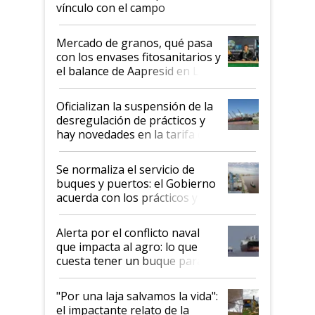
vínculo con el campo
Mercado de granos, qué pasa
con los envases fitosanitarios y
el balance de Aapresid en La
Posta
Oficializan la suspensión de la
desregulación de prácticos y
hay novedades en la tarifa de
la hidrovía
Se normaliza el servicio de
buques y puertos: el Gobierno
acuerda con los prácticos y
suspende el decreto de
desregulación
Alerta por el conflicto naval
que impacta al agro: lo que
cuesta tener un buque parado
y el peligro de que Argentina
pase a ser "país sucio"
"Por una laja salvamos la vida":
el impactante relato de la