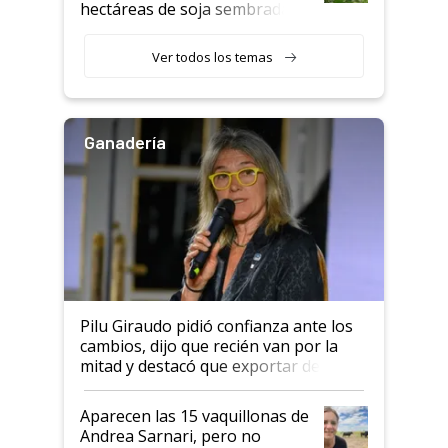
hectáreas de soja sembradas
con una nueva generación de
variedades que marcan un
Ver todos los temas
salto tecnológico en genética y
rendimiento
Ganadería
Pilu Giraudo pidió confianza ante los
cambios, dijo que recién van por la
mitad y destacó que exportar dejó de
ser "para unos pocos": "Tenemos un
mandato muy claro del gobierno
Aparecen las 15 vaquillonas de
nacional"
Andrea Sarnari, pero no