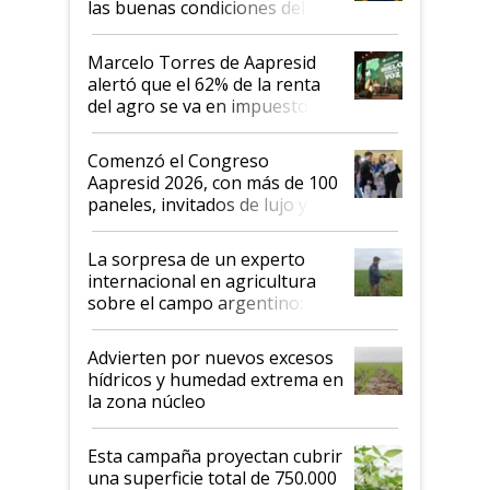
las buenas condiciones del
agro argentino para invertir:
"Los veo más motivados"
Marcelo Torres de Aapresid
alertó que el 62% de la renta
del agro se va en impuestos:
"No es bueno que en
Argentina se sigan discutiendo
Comenzó el Congreso
las mismas cosas de hace 50
Aapresid 2026, con más de 100
años"
paneles, invitados de lujo y
todas las tendencias
La sorpresa de un experto
internacional en agricultura
sobre el campo argentino:
"Estoy muy impresionado"
Advierten por nuevos excesos
hídricos y humedad extrema en
la zona núcleo
Esta campaña proyectan cubrir
una superficie total de 750.000