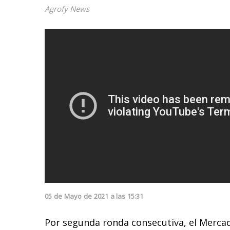
Agrofy News
05
de
Mayo
de
2021
a las
15:31
Por segunda ronda consecutiva, el Mercad