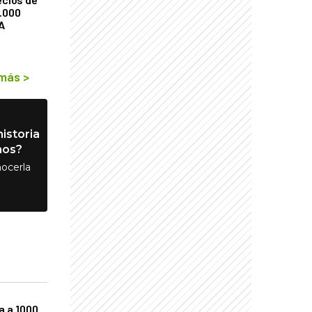
9.000
A
 más
>
istoria
nos?
ocerla
a a 1000