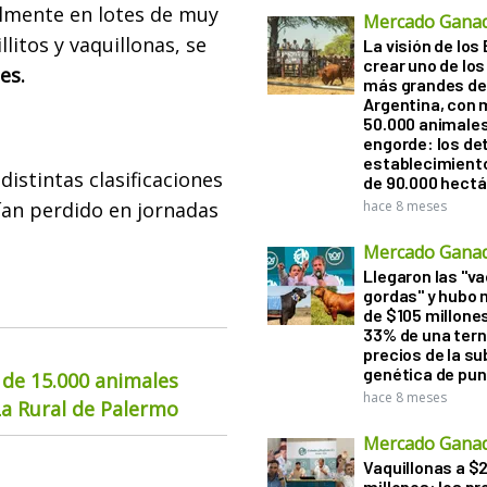
almente en lotes de muy
Mercado Gana
litos y vaquillonas, se
La visión de los 
crear uno de los
es.
más grandes de 
Argentina, con 
50.000 animale
engorde: los det
establecimient
distintas clasificaciones
de 90.000 hect
an perdido en jornadas
hace 8 meses
Mercado Gana
Llegaron las "v
gordas" y hubo
de $105 millones
33% de una tern
precios de la s
genética de pun
 de 15.000 animales
hace 8 meses
La Rural de Palermo
Mercado Gana
Vaquillonas a $
millones: los pr