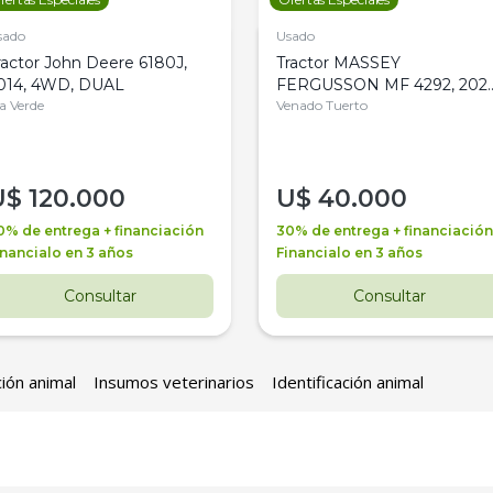
sado
Usado
ractor John Deere 6180J,
Tractor MASSEY
014, 4WD, DUAL
FERGUSSON MF 4292, 2020
la Verde
4WD, PATON
Venado Tuerto
U$
120.000
U$
40.000
0% de entrega + financiación
30% de entrega + financiación
inancialo en 3 años
Financialo en 3 años
Consultar
Consultar
ción animal
Insumos veterinarios
Identificación animal