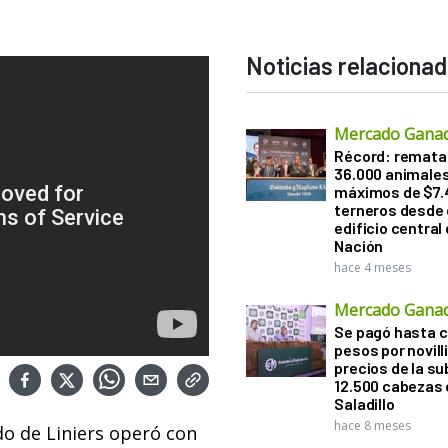
Noticias relaciona
Mercado Gana
Récord: remata
36.000 animale
máximos de $7.
terneros desde 
edificio central
Nación
hace 4 meses
Mercado Gana
Se pagó hasta ca
pesos por novill
precios de la s
12.500 cabezas 
Saladillo
hace 8 meses
o de Liniers operó con