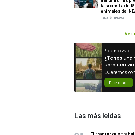
la subasta de 1
animales del NE
hace 8 meses
Ver
El campo y vos
¿Tenés una h
para contar
Queremos con
Escribinos
Las más leídas
El tractor que trabaj