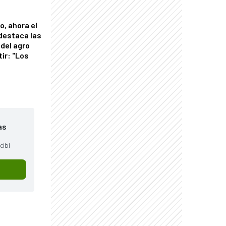
o, ahora el
 destaca las
del agro
tir: "Los
"
as
cibí