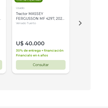
Usado
Usado
Tractor MASSEY
Tractor AGCO ALL
,
FERGUSSON MF 4297, 2020,
2003, 4WD, PA
4WD, PATON
Venado Tuerto
Venado Tuerto
U$
40.000
U$
30.000
30% de entrega + financiación
30% de entrega + 
Financialo en 4 años
Financialo en 3 a
Consultar
Consul