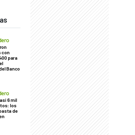
das
dero
ron
s con
400 para
el
 del Banco
dero
si 6 mil
itos: los
ubasta de
en