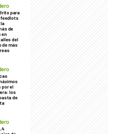
dero
Brito para
 feedlots
la
más de
s en
alles del
o de más
áreas
dero
acas
 máximos
 por el
era: los
ubasta de
ta
dero
2,4
ecios de