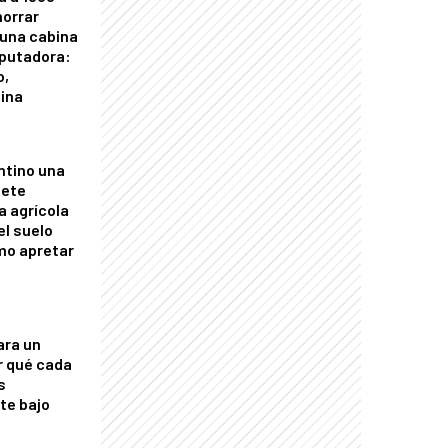
horrar
 una cabina
putadora:
o,
tina
ntino una
mete
a agrícola
el suelo
mo apretar
ara un
r qué cada
s
nte bajo