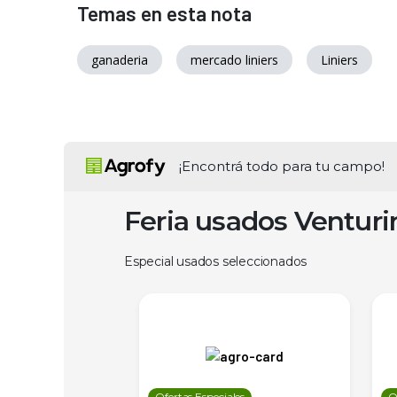
Temas en esta nota
ganaderia
mercado liniers
Liniers
¡Encontrá todo para tu campo!
Feria usados Ventur
Especial usados seleccionados
les
Ofertas Especiales
O