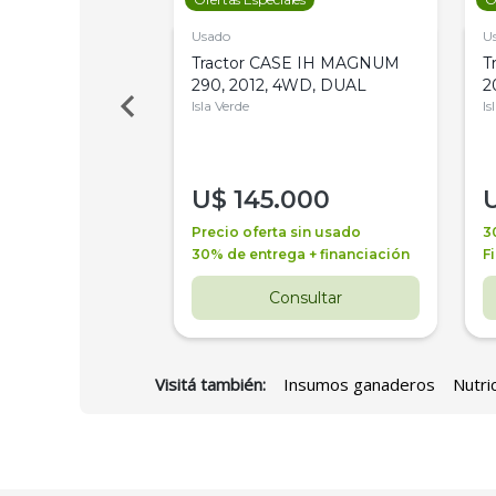
Usado
U
a Metalfor 7040,
Tractor CASE IH MAGNUM
T
Bot 32 Mts
290, 2012, 4WD, DUAL
2
Isla Verde
Is
000
U$
145.000
a + financiación
Precio oferta sin usado
3
 4 años
30% de entrega + financiación
F
nsultar
Consultar
Visitá también:
Insumos ganaderos
Nutri