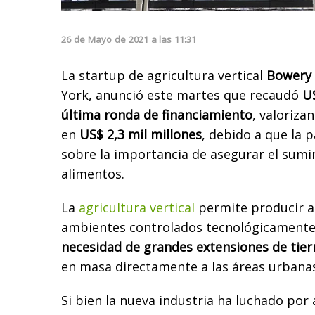
26
de
Mayo
de
2021
a las
11:31
La startup de agricultura vertical
Bowery 
York, anunció este martes que recaudó
US
última ronda de financiamiento
, valoriza
en
US$ 2,3 mil millones
, debido a que la 
sobre la importancia de asegurar el sumin
alimentos.
La
agricultura vertical
permite producir a
ambientes controlados tecnológicamente
necesidad de grandes extensiones de tier
en masa directamente a las áreas urbanas
Si bien la nueva industria ha luchado por