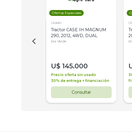
les
Ofertas Especiales
O
Usado
U
a Metalfor 7040,
Tractor CASE IH MAGNUM
T
Bot 32 Mts
290, 2012, 4WD, DUAL
2
Isla Verde
Is
000
U$
145.000
a + financiación
Precio oferta sin usado
3
 4 años
30% de entrega + financiación
F
nsultar
Consultar