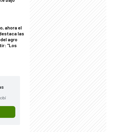
o, ahora el
 destaca las
del agro
tir: "Los
"
as
cibí