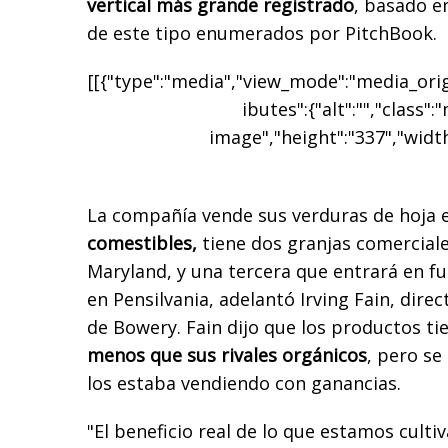
vertical más grande registrado
, basado e
de este tipo enumerados por PitchBook.
[[{"type":"media","view_mode":"media_origi
ibutes":{"alt":"","class":
image","height":"337","width
La compañía vende sus verduras de hoja
comestibles,
tiene dos granjas comerciale
Maryland, y una tercera que entrará en f
en Pensilvania, adelantó Irving Fain, dire
de Bowery. Fain dijo que los productos t
menos que sus rivales orgánicos
, pero se
los estaba vendiendo con ganancias.
"El beneficio real de lo que estamos cult