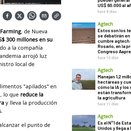
US$ 60.000 al a
hace 8 días
Agtech
Estos son los 
Farming
, de Nueva
se debatirán en 
$ 300 millones en su
cumbre agtech 
Rosario, en la pr
ndo a la compañía
Congreso Aapre
pandemia arrojó luz
hace 10 días
istro local de
Agtech
Manejan 1,2 mil
hectáreas y cu
limentos "apilados" en
cómo la IA y los
están transfor
, lo que
reduce la
la agricultura
ra
y lleva la producción
hace 11 días
.
Agtech
Es el N°1 de Est
 alcanzar el punto de
Unidos y llega a 