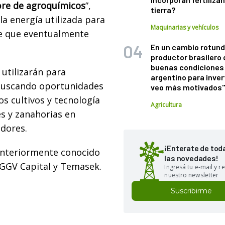
bre de agroquímicos
”,
tierra?
la energía utilizada para
Maquinarias y vehículos
 de que eventualmente
En un cambio rotund
productor brasilero
buenas condiciones 
utilizarán para
argentino para inver
buscando oportunidades
veo más motivados
s cultivos y tecnología
Agricultura
es y zanahorias en
idores.
¡Enterate de tod
 anteriormente conocido
las novedades!
 GGV Capital y Temasek.
Ingresá tu e-mail y re
nuestro newsletter
Suscribirme