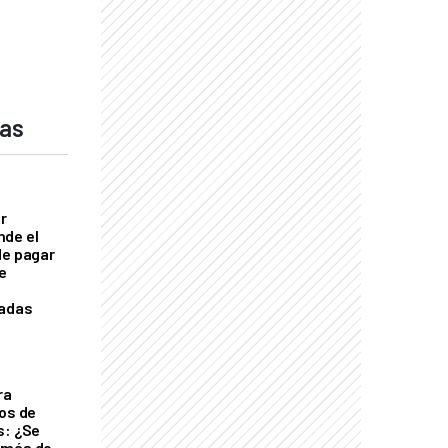
das
er
nde el
de pagar
se
cadas
ra
tos de
s: ¿Se
 más de