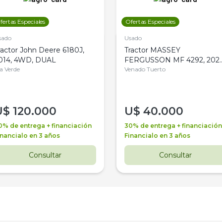
fertas Especiales
Ofertas Especiales
sado
Usado
ractor John Deere 6180J,
Tractor MASSEY
014, 4WD, DUAL
FERGUSSON MF 4292, 2020
la Verde
4WD, PATON
Venado Tuerto
U$
120.000
U$
40.000
0% de entrega + financiación
30% de entrega + financiación
inancialo en 3 años
Financialo en 3 años
Consultar
Consultar