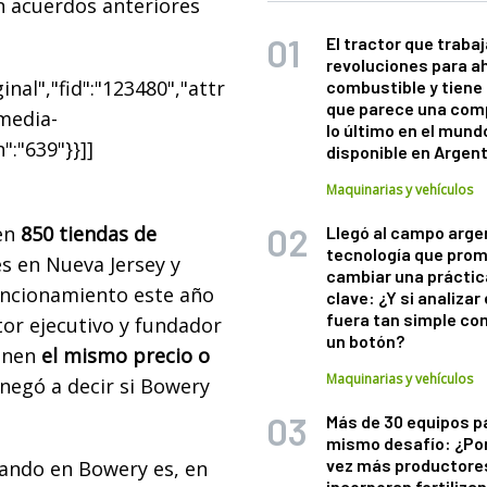
n acuerdos anteriores
El tractor que trabaj
revoluciones para a
nal","fid":"123480","attr
combustible y tiene
que parece una com
"media-
lo último en el mund
":"639"}}]]
disponible en Argen
Maquinarias y vehículos
 en
850 tiendas de
Llegó al campo arge
tecnología que pro
s en Nueva Jersey y
cambiar una práctic
uncionamiento este año
clave: ¿Y si analizar 
fuera tan simple co
ctor ejecutivo y fundador
un botón?
ienen
el mismo precio o
Maquinarias y vehículos
 negó a decir si Bowery
Más de 30 equipos p
mismo desafío: ¿Po
vez más productore
ivando en Bowery es, en
incorporan fertiliza