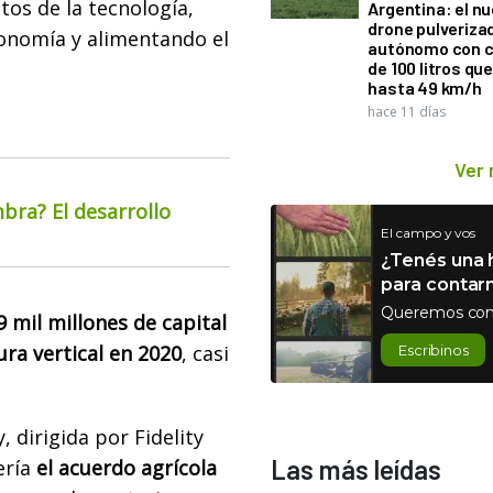
stos de la tecnología,
Argentina: el n
drone pulveriza
conomía y alimentando el
autónomo con 
de 100 litros qu
hasta 49 km/h
hace 11 días
Ver
bra? El desarrollo
El campo y vos
¿Tenés una h
para contar
Queremos con
9 mil millones de capital
ura vertical en 2020
, casi
Escribinos
 dirigida por Fidelity
Las más leídas
ría
el acuerdo agrícola