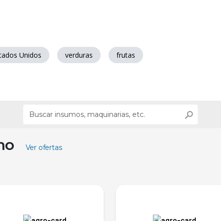
tados Unidos
verduras
frutas
ino
Ver ofertas