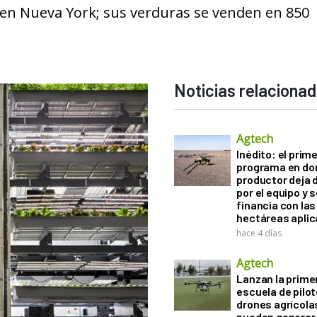
 en Nueva York; sus verduras se venden en 850
Noticias relaciona
Agtech
Inédito: el prim
programa en do
productor deja 
por el equipo y 
financia con las
hectáreas apli
hace 4 días
Agtech
Lanzan la prime
escuela de pilo
drones agrícola
pueden generar