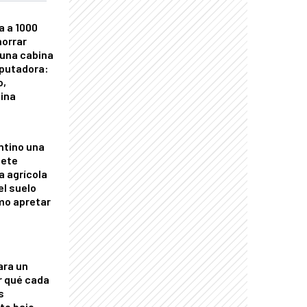
a a 1000
horrar
 una cabina
putadora:
o,
tina
ntino una
mete
a agrícola
el suelo
mo apretar
ara un
r qué cada
s
nte bajo