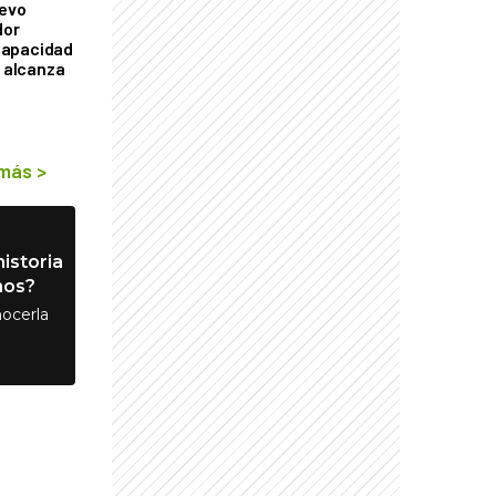
uevo
dor
capacidad
e alcanza
 más
>
istoria
nos?
ocerla