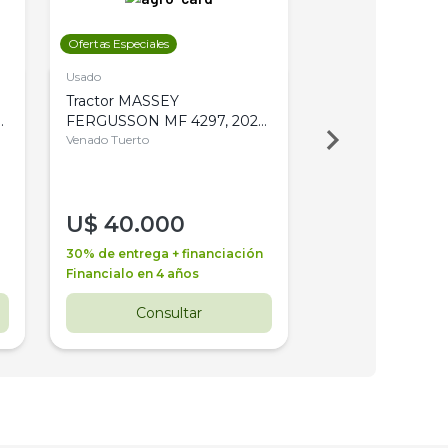
Ofertas Especiales
Ofertas Especiales
Usado
Usado
Tractor MASSEY
Tractor AGCO ALL
,
FERGUSSON MF 4297, 2020,
2003, 4WD, PA
4WD, PATON
Venado Tuerto
Venado Tuerto
U$
40.000
U$
30.000
30% de entrega + financiación
30% de entrega + 
Financialo en 4 años
Financialo en 3 a
Consultar
Consul