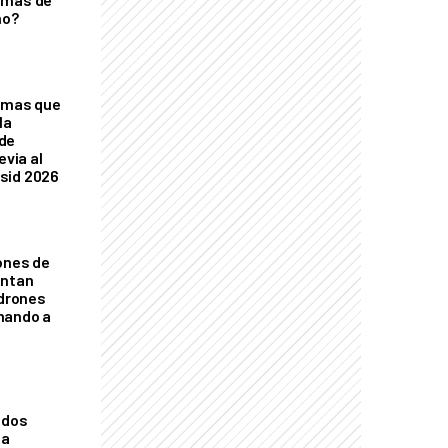
ño?
temas que
la
de
evia al
sid 2026
lones de
entan
 drones
mando a
ados
la