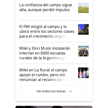
plata a un hijo para droga":
La confianza del campo sigue
Juan Félix Rossetti, el libertario
alta, aunque perdió impulso
que de una dura crisis salió
más fuerte y apuesta al cambio
de Milei
El FMI elogió al campo y lo
ubicó entre los sectores claves
para el crecimiento argentino
Milei y Elon Musk instalarán
internet en 6000 escuelas
rurales de la Argentina gracias
a un acuerdo con Starlink
Milei en La Rural: el campo
apoyó el rumbo, pero sin
renunciar al reclamo por las
retenciones
Ver todos los temas