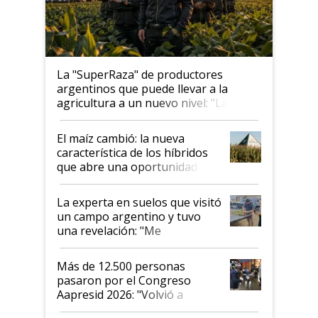
La "SuperRaza" de productores
argentinos que puede llevar a la
agricultura a un nuevo nivel: "Las
posibilidades de crecimiento son
infinitas"
El maíz cambió: la nueva
característica de los híbridos
que abre una oportunidad en
el lote
La experta en suelos que visitó
un campo argentino y tuvo
una revelación: "Me
impresionó mucho"
Más de 12.500 personas
pasaron por el Congreso
Aapresid 2026: "Volvió a
demostrar que hablar del