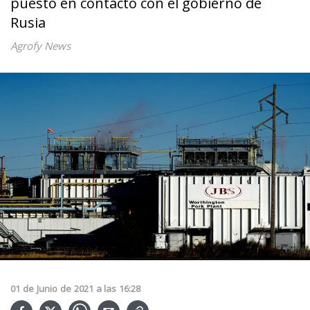
puesto en contacto con el gobierno de
Rusia
Agrofy News
01
de
Junio
de
2021
a las
16:28