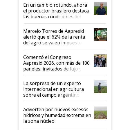
suelo es hablar de todo el
En un cambio rotundo, ahora
sistema productivo"
el productor brasilero destaca
las buenas condiciones del
agro argentino para invertir:
"Los veo más motivados"
Marcelo Torres de Aapresid
alertó que el 62% de la renta
del agro se va en impuestos:
"No es bueno que en
Argentina se sigan discutiendo
Comenzó el Congreso
las mismas cosas de hace 50
Aapresid 2026, con más de 100
años"
paneles, invitados de lujo y
todas las tendencias
La sorpresa de un experto
internacional en agricultura
sobre el campo argentino:
"Estoy muy impresionado"
Advierten por nuevos excesos
hídricos y humedad extrema en
la zona núcleo