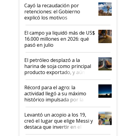
habló del financiamiento al IPCVA
Cayó la recaudación por
retenciones: el Gobierno
explicó los motivos
El campo ya liquidó más de US$
16.000 millones en 2026: qué
pasó en julio
El petróleo desplazó a la
harina de soja como principal
producto exportado, y aún así
el agro aportó casi seis de cada
diez dólares y sostuvo el
Récord para el agro: la
liderazgo en un semestre
actividad llegó a su máximo
récord
histórico impulsada por la
cosecha y las exportaciones
Levantó un acopio a los 19,
creó el lugar que elige Messi y
destaca que invertir en el
kirchnerismo era como "darle