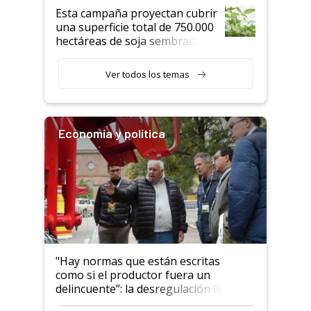
Esta campaña proyectan cubrir
una superficie total de 750.000
hectáreas de soja sembradas
con una nueva generación de
variedades que marcan un
Ver todos los temas
salto tecnológico en genética y
rendimiento
Economía y política
"Hay normas que están escritas
como si el productor fuera un
delincuente”: la desregulación llegó
al Congreso Aapresid y hasta se