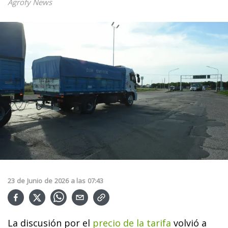
Agrofy News
23
de
Junio
de
2026
a las
07:43
La discusión por el
precio de la tarifa
volvió a