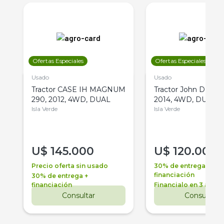
Ofertas Especiales
Ofertas Especiales
Usado
Usado
Tractor CASE IH MAGNUM
Tractor John Deere 
290, 2012, 4WD, DUAL
2014, 4WD, DUAL
Isla Verde
Isla Verde
U$
145.000
U$
120.000
Precio oferta sin usado
30% de entrega +
financiación
30% de entrega +
financiación
Financialo en 3 años
Consultar
Consultar