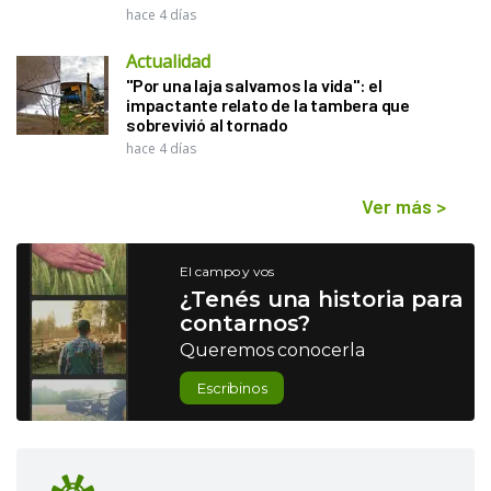
hace 4 días
Actualidad
"Por una laja salvamos la vida": el
impactante relato de la tambera que
sobrevivió al tornado
hace 4 días
Ver más
>
El campo y vos
¿Tenés una historia para
contarnos?
Queremos conocerla
Escribinos