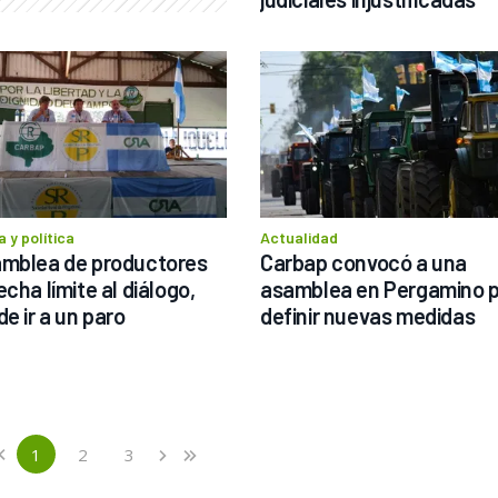
 y política
Actualidad
mblea de productores 
Carbap convocó a una 
cha límite al diálogo, 
asamblea en Pergamino p
de ir a un paro
definir nuevas medidas
us
1
2
3
‹
›
»
(current)
Next
Last