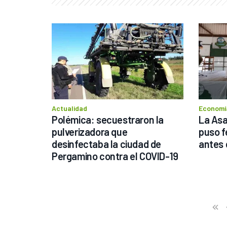
Actualidad
Economía
Polémica: secuestraron la 
La Asa
pulverizadora que 
puso fe
desinfectaba la ciudad de 
antes 
Pergamino contra el COVID-19
Previo
First
«