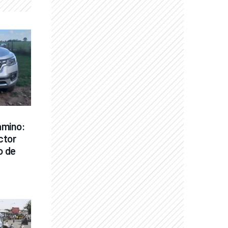
mino: 
tor 
 de 