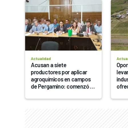
Actualidad
Actua
Acusan a siete 
Opor
productores por aplicar 
leva
agroquímicos en campos 
indu
de Pergamino: comenzó el 
ofre
juicio
fisca
come