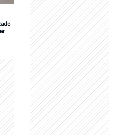
zado 
r 