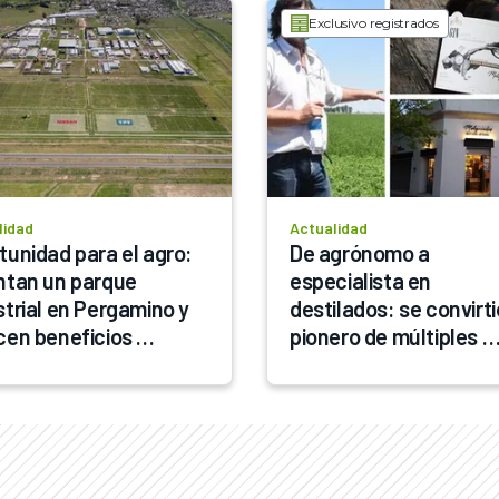
Exclusivo registrados
lidad
Actualidad
tunidad para el agro: 
De agrónomo a 
ntan un parque 
especialista en 
strial en Pergamino y 
destilados: se convirti
cen beneficios 
pionero de múltiples 
les y facilidades 
bebidas en plena zona 
rciales
núcleo, en donde lanza
productos únicos