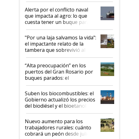
desregulación
Alerta por el conflicto naval
que impacta al agro: lo que
cuesta tener un buque parado
y el peligro de que Argentina
pase a ser "país sucio"
"Por una laja salvamos la vida":
el impactante relato de la
tambera que sobrevivió al
tornado
“Alta preocupación” en los
puertos del Gran Rosario por
buques parados: el
funcionamiento de las
exportadoras en tensión tras
Suben los biocombustibles: el
la medida de fuerza de los
Gobierno actualizó los precios
prácticos
del biodiésel y el bioetanol
Nuevo aumento para los
trabajadores rurales: cuánto
cobrará un peón desde julio