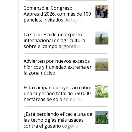
Argentina se sigan discutiendo
Comenzó el Congreso
las mismas cosas de hace 50
Aapresid 2026, con más de 100
años"
paneles, invitados de lujo y
todas las tendencias
La sorpresa de un experto
internacional en agricultura
sobre el campo argentino:
"Estoy muy impresionado"
Advierten por nuevos excesos
hídricos y humedad extrema en
la zona núcleo
Esta campaña proyectan cubrir
una superficie total de 750.000
hectáreas de soja sembradas
con una nueva generación de
variedades que marcan un
¿Está perdiendo eficacia una de
salto tecnológico en genética y
las tecnologías más usadas
rendimiento
contra el gusano cogollero? El
desafío de una tecnología clave