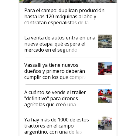
Para el campo: duplican producción
hasta las 120 máquinas al año y
contratan especialistas de la
industria automotriz para lograrlo
La venta de autos entra en una
nueva etapa: qué espera el
mercado en el segundo
semestre
Vassalli ya tiene nuevos
dueños y primero deberán
cumplir con los que compraron
cosechadoras y todavía no las
recibieron: quién está detrás
A cuánto se vende el trailer
del rescate de la empresa
"definitivo" para drones
agrícolas que creó una
empresa argentina: "Veíamos a
contratistas invirtiendo miles
Ya hay más de 1000 de estos
de dólares en drones de última
tractores en el campo
generación que luego eran
argentino, con una de las
transportados de forma