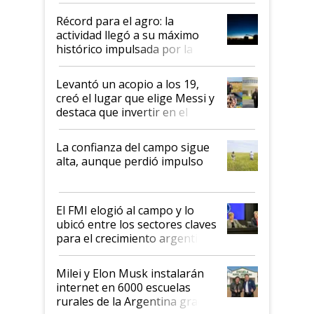
diez dólares y sostuvo el
Récord para el agro: la
liderazgo en un semestre
actividad llegó a su máximo
récord
histórico impulsada por la
cosecha y las exportaciones
Levantó un acopio a los 19,
creó el lugar que elige Messi y
destaca que invertir en el
kirchnerismo era como "darle
plata a un hijo para droga":
La confianza del campo sigue
Juan Félix Rossetti, el libertario
alta, aunque perdió impulso
que de una dura crisis salió
más fuerte y apuesta al cambio
de Milei
El FMI elogió al campo y lo
ubicó entre los sectores claves
para el crecimiento argentino
Milei y Elon Musk instalarán
internet en 6000 escuelas
rurales de la Argentina gracias