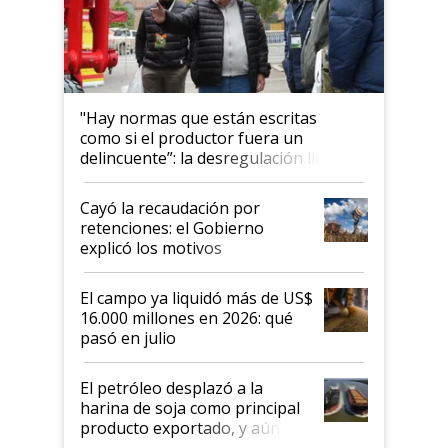
"Hay normas que están escritas
como si el productor fuera un
delincuente”: la desregulación llegó
al Congreso Aapresid y hasta se
habló del financiamiento al IPCVA
Cayó la recaudación por
retenciones: el Gobierno
explicó los motivos
El campo ya liquidó más de US$
16.000 millones en 2026: qué
pasó en julio
El petróleo desplazó a la
harina de soja como principal
producto exportado, y aún así
el agro aportó casi seis de cada