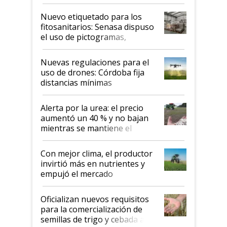
productividad en la campaña
fina
Nuevo etiquetado para los
fitosanitarios: Senasa dispuso
el uso de pictogramas,
palabras de advertencia e
indicaciones
Nuevas regulaciones para el
uso de drones: Córdoba fija
distancias mínimas
Alerta por la urea: el precio
aumentó un 40 % y no bajan
mientras se mantiene el
conflicto en Medio Oriente
Con mejor clima, el productor
invirtió más en nutrientes y
empujó el mercado
Oficializan nuevos requisitos
para la comercialización de
semillas de trigo y cebada a