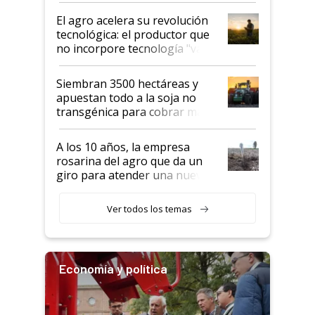
El agro acelera su revolución
tecnológica: el productor que
no incorpore tecnología "va a
perder el tren"
Siembran 3500 hectáreas y
apuestan todo a la soja no
transgénica para cobrar más
por tonelada: compraron un
semillero
A los 10 años, la empresa
rosarina del agro que da un
giro para atender una nueva
etapa en el agro
Ver todos los temas
Economía y política