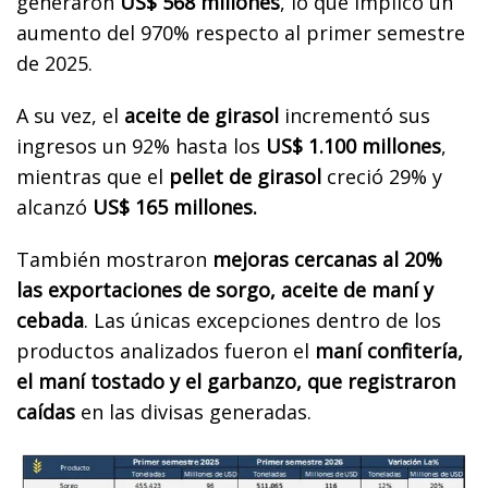
generaron
US$ 568 millones
, lo que implicó un
aumento del 970% respecto al primer semestre
de 2025.
A su vez, el
aceite de girasol
incrementó sus
ingresos un 92% hasta los
US$ 1.100 millones
,
mientras que el
pellet de girasol
creció 29% y
alcanzó
US$ 165 millones.
También mostraron
mejoras cercanas al 20%
las exportaciones de sorgo, aceite de maní y
cebada
. Las únicas excepciones dentro de los
productos analizados fueron el
maní confitería,
el maní tostado y el garbanzo, que registraron
caídas
en las divisas generadas.