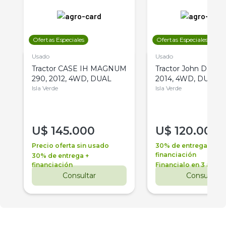
Ofertas Especiales
Ofertas Especiales
Usado
Usado
Tractor CASE IH MAGNUM
Tractor John Deere 
290, 2012, 4WD, DUAL
2014, 4WD, DUAL
Isla Verde
Isla Verde
U$
145.000
U$
120.000
Precio oferta sin usado
30% de entrega +
financiación
30% de entrega +
financiación
Financialo en 3 años
Consultar
Consultar