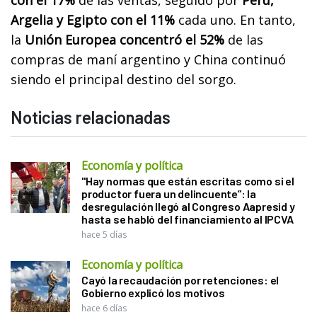
con el 17%
de las ventas, seguido por
Perú,
Argelia y Egipto con el 11%
cada uno. En tanto,
la
Unión Europea concentró el 52%
de las
compras de maní argentino y China continuó
siendo el principal destino del sorgo.
Noticias relacionadas
Economía y política
"Hay normas que están escritas como si el
productor fuera un delincuente”: la
desregulación llegó al Congreso Aapresid y
hasta se habló del financiamiento al IPCVA
hace 5 días
Economía y política
Cayó la recaudación por retenciones: el
Gobierno explicó los motivos
hace 6 días