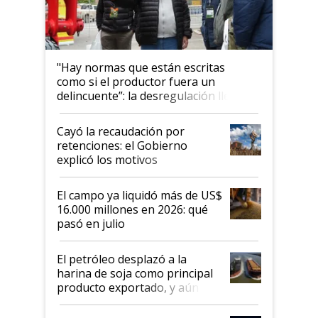
"Hay normas que están escritas
como si el productor fuera un
delincuente”: la desregulación llegó
al Congreso Aapresid y hasta se
habló del financiamiento al IPCVA
Cayó la recaudación por
retenciones: el Gobierno
explicó los motivos
El campo ya liquidó más de US$
16.000 millones en 2026: qué
pasó en julio
El petróleo desplazó a la
harina de soja como principal
producto exportado, y aún así
el agro aportó casi seis de cada
diez dólares y sostuvo el