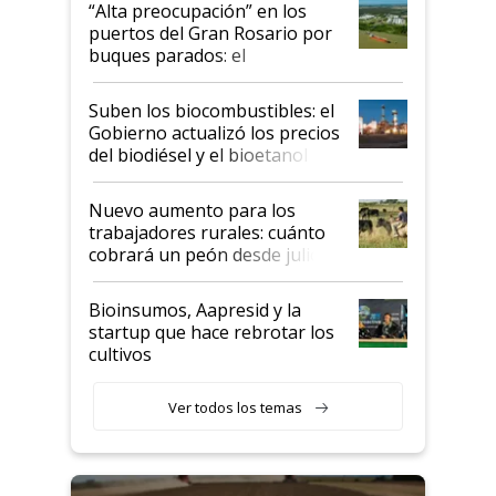
“Alta preocupación” en los
puertos del Gran Rosario por
buques parados: el
funcionamiento de las
exportadoras en tensión tras
Suben los biocombustibles: el
la medida de fuerza de los
Gobierno actualizó los precios
prácticos
del biodiésel y el bioetanol
Nuevo aumento para los
trabajadores rurales: cuánto
cobrará un peón desde julio
Bioinsumos, Aapresid y la
startup que hace rebrotar los
cultivos
Ver todos los temas