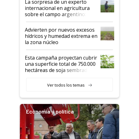
La sorpresa de un experto
internacional en agricultura
sobre el campo argentino:
"Estoy muy impresionado"
Advierten por nuevos excesos
hídricos y humedad extrema en
la zona núcleo
Esta campaña proyectan cubrir
una superficie total de 750.000
hectáreas de soja sembradas
con una nueva generación de
variedades que marcan un
Ver todos los temas
salto tecnológico en genética y
rendimiento
Economía y política