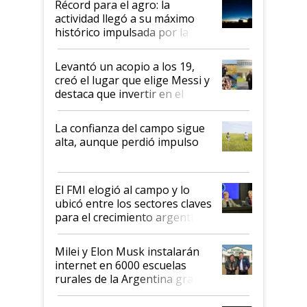
Récord para el agro: la
liderazgo en un semestre
actividad llegó a su máximo
récord
histórico impulsada por la
cosecha y las exportaciones
Levantó un acopio a los 19,
creó el lugar que elige Messi y
destaca que invertir en el
kirchnerismo era como "darle
plata a un hijo para droga":
La confianza del campo sigue
Juan Félix Rossetti, el libertario
alta, aunque perdió impulso
que de una dura crisis salió
más fuerte y apuesta al cambio
de Milei
El FMI elogió al campo y lo
ubicó entre los sectores claves
para el crecimiento argentino
Milei y Elon Musk instalarán
internet en 6000 escuelas
rurales de la Argentina gracias
a un acuerdo con Starlink