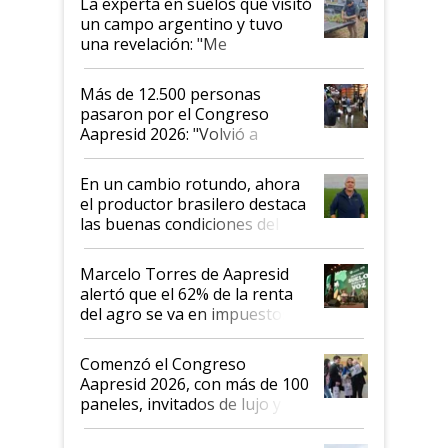
La experta en suelos que visitó
un campo argentino y tuvo
una revelación: "Me
impresionó mucho"
Más de 12.500 personas
pasaron por el Congreso
Aapresid 2026: "Volvió a
demostrar que hablar del
suelo es hablar de todo el
En un cambio rotundo, ahora
sistema productivo"
el productor brasilero destaca
las buenas condiciones del
agro argentino para invertir:
"Los veo más motivados"
Marcelo Torres de Aapresid
alertó que el 62% de la renta
del agro se va en impuestos:
"No es bueno que en
Argentina se sigan discutiendo
Comenzó el Congreso
las mismas cosas de hace 50
Aapresid 2026, con más de 100
años"
paneles, invitados de lujo y
todas las tendencias