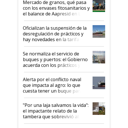
Mercado de granos, qué pasa
con los envases fitosanitarios y
el balance de Aapresid en La
Posta
Oficializan la suspensión de la
desregulación de prácticos y
hay novedades en la tarifa de
la hidrovía
Se normaliza el servicio de
buques y puertos: el Gobierno
acuerda con los prácticos y
suspende el decreto de
desregulación
Alerta por el conflicto naval
que impacta al agro: lo que
cuesta tener un buque parado
y el peligro de que Argentina
pase a ser "país sucio"
"Por una laja salvamos la vida":
el impactante relato de la
tambera que sobrevivió al
tornado