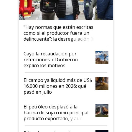
"Hay normas que están escritas
como si el productor fuera un
delincuente”: la desregulación llegó
al Congreso Aapresid y hasta se
habló del financiamiento al IPCVA
Cayó la recaudación por
retenciones: el Gobierno
explicó los motivos
El campo ya liquidó más de US$
16.000 millones en 2026: qué
pasó en julio
El petróleo desplazó a la
harina de soja como principal
producto exportado, y aún así
el agro aportó casi seis de cada
diez dólares y sostuvo el