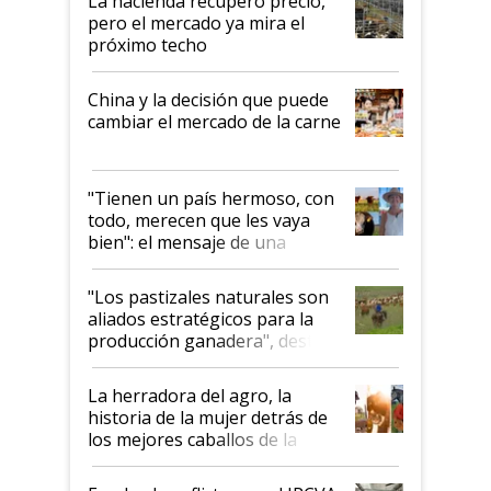
La hacienda recuperó precio,
pero el mercado ya mira el
próximo techo
China y la decisión que puede
cambiar el mercado de la carne
"Tienen un país hermoso, con
todo, merecen que les vaya
bien": el mensaje de una
ganadera uruguaya sobre las
oportunidades que se abren
"Los pastizales naturales son
para el agro en Argentina, con
aliados estratégicos para la
foco en la carne
producción ganadera", destaca
la iniciativa que ya reúne a 46
establecimientos en Argentina
La herradora del agro, la
historia de la mujer detrás de
los mejores caballos de la
Argentina y los mitos que
todavía hacen sufrir a estos