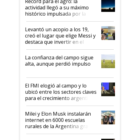
Récord para el agro: la
liderazgo en un semestre
actividad llegó a su máximo
récord
histórico impulsada por la
cosecha y las exportaciones
Levantó un acopio a los 19,
creó el lugar que elige Messi y
destaca que invertir en el
kirchnerismo era como "darle
plata a un hijo para droga":
La confianza del campo sigue
Juan Félix Rossetti, el libertario
alta, aunque perdió impulso
que de una dura crisis salió
más fuerte y apuesta al cambio
de Milei
El FMI elogió al campo y lo
ubicó entre los sectores claves
para el crecimiento argentino
Milei y Elon Musk instalarán
internet en 6000 escuelas
rurales de la Argentina gracias
a un acuerdo con Starlink