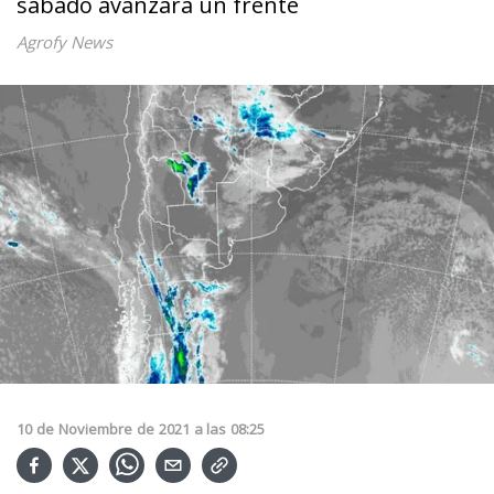
sábado avanzará un frente
Agrofy News
10
de
Noviembre
de
2021
a las
08:25