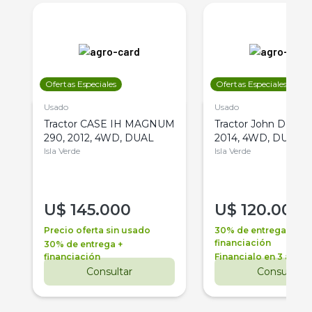
Ofertas Especiales
Ofertas Especiales
Usado
Usado
Tractor CASE IH MAGNUM
Tractor John Deere 
290, 2012, 4WD, DUAL
2014, 4WD, DUAL
Isla Verde
Isla Verde
U$
145.000
U$
120.000
Precio oferta sin usado
30% de entrega +
financiación
30% de entrega +
financiación
Financialo en 3 años
Consultar
Consultar