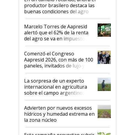
productor brasilero destaca las
buenas condiciones del agro
argentino para invertir: "Los veo
más motivados"
Marcelo Torres de Aapresid
alertó que el 62% de la renta
del agro se va en impuestos:
"No es bueno que en
Argentina se sigan discutiendo
Comenzó el Congreso
las mismas cosas de hace 50
Aapresid 2026, con más de 100
años"
paneles, invitados de lujo y
todas las tendencias
La sorpresa de un experto
internacional en agricultura
sobre el campo argentino:
"Estoy muy impresionado"
Advierten por nuevos excesos
hídricos y humedad extrema en
la zona núcleo
Esta campaña proyectan cubrir