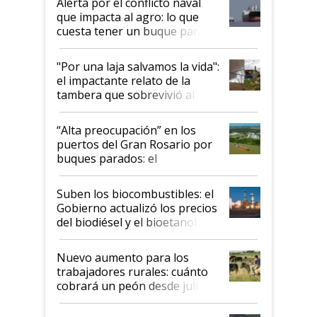
Alerta por el conflicto naval
que impacta al agro: lo que
cuesta tener un buque parado
y el peligro de que Argentina
pase a ser "país sucio"
"Por una laja salvamos la vida":
el impactante relato de la
tambera que sobrevivió al
tornado
“Alta preocupación” en los
puertos del Gran Rosario por
buques parados: el
funcionamiento de las
exportadoras en tensión tras
Suben los biocombustibles: el
la medida de fuerza de los
Gobierno actualizó los precios
prácticos
del biodiésel y el bioetanol
Nuevo aumento para los
trabajadores rurales: cuánto
cobrará un peón desde julio