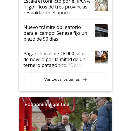
Escala el conflicto por el IPCVA:
animales: "Mientras me
frigoríficos de tres provincias
descalificaban, yo seguí
respaldaron el aporte
haciendo currículum"
obligatorio
Nuevo trámite obligatorio
para el campo: Senasa fijó un
plazo de 90 días
Pagaron más de 18.000 kilos
de novillo por la mitad de un
ternero patagónico: "Desde
que bajó del camión empezó a
llamar la atención"
Ver todos los temas
Economía y política