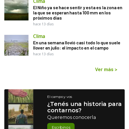
Clima
El Niño ya se hace sentir y esta es la zona en
la que se esperan hasta 100 mm en los
próximos días
hace 13 días
Clima
En una semana llovió casi todo lo que suele
llover en julio: el impacto en el campo
hace 13 días
Ver más
>
El campo y vos
¿Tenés una historia para
contarnos?
Queremos conocerla
Escribinos