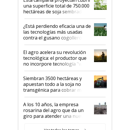
una superficie total de 750.000
hectáreas de soja sembradas
con una nueva generación de
variedades que marcan un
¿Está perdiendo eficacia una de
salto tecnológico en genética y
las tecnologías más usadas
rendimiento
contra el gusano cogollero? El
desafío de una tecnología clave
El agro acelera su revolución
tecnológica: el productor que
no incorpore tecnología "va a
perder el tren"
Siembran 3500 hectáreas y
apuestan todo a la soja no
transgénica para cobrar más
por tonelada: compraron un
semillero
A los 10 años, la empresa
rosarina del agro que da un
giro para atender una nueva
etapa en el agro
Ver todos los temas