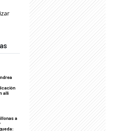
izar
das
Andrea
licación
 allí
illonas a
y
queda: