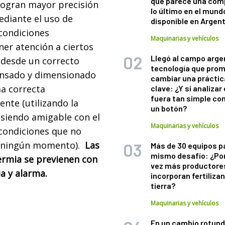
que parece una com
logran mayor precisión
lo último en el mund
ediante el uso de
disponible en Argen
condiciones
Maquinarias y vehículos
ner atención a ciertos
Llegó al campo arge
 desde un correcto
tecnología que pro
pensado y dimensionado
cambiar una práctic
ma correcta
clave: ¿Y si analizar 
fuera tan simple co
ente (utilizando la
un botón?
(siendo amigable con el
Maquinarias y vehículos
condiciones que no
en ningún momento).
Las
Más de 30 equipos p
mismo desafío: ¿Po
termia se previenen con
vez más productore
a y alarma.
incorporan fertiliza
tierra?
Maquinarias y vehículos
En un cambio rotund