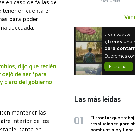
e en caso de fallas de
hace 8 días
 tener en cuenta en
Ver
mas para poder
rma adecuada.
El campo y vos
¿Tenés una h
para contar
Queremos con
mbios, dijo que recién
Escribinos
 dejó de ser "para
 claro del gobierno
Las más leídas
iten mantener las
El tractor que trabaj
 aire interior de los
revoluciones para a
estable, tanto en
combustible y tiene