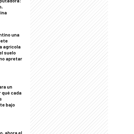
putadora:
o,
tina
ntino una
mete
a agrícola
el suelo
mo apretar
ara un
r qué cada
s
nte bajo
o, ahora el