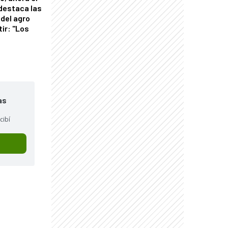
 destaca las
del agro
tir: "Los
"
as
cibí