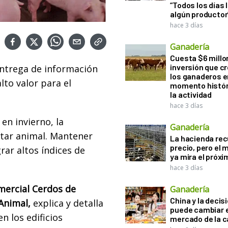
“Todos los días 
algún productor
hace 3 días
Ganadería
Cuesta $6 millo
inversión que c
ntrega de información
los ganaderos e
lto valor para el
momento histór
la actividad
hace 3 días
en invierno, la
Ganadería
star animal. Mantener
La hacienda re
precio, pero el
rar altos índices de
ya mira el próx
hace 3 días
ercial Cerdos de
Ganadería
China y la decis
 Animal,
explica y detalla
puede cambiar e
 los edificios
mercado de la c