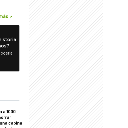
 más
>
istoria
nos?
ocerla
a a 1000
horrar
 una cabina