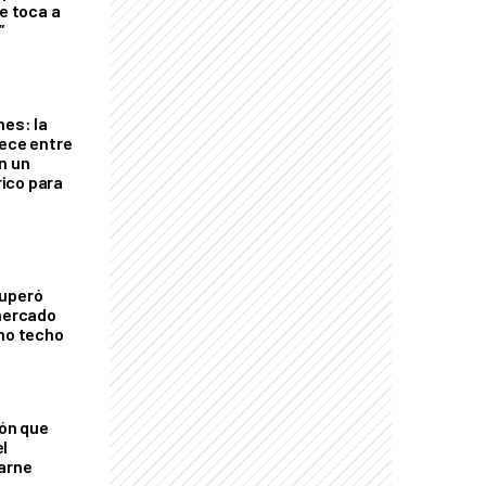
le toca a
”
nes: la
rece entre
n un
ico para
cuperó
 mercado
imo techo
ión que
l
arne