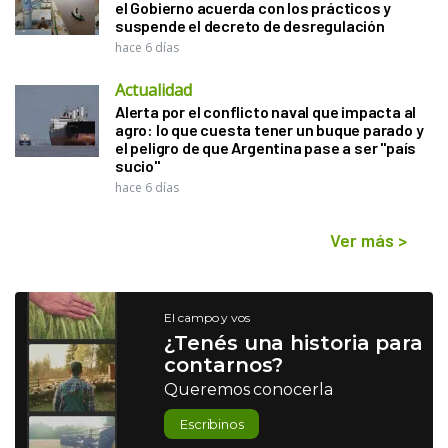
el Gobierno acuerda con los prácticos y
suspende el decreto de desregulación
hace 6 días
Actualidad
Alerta por el conflicto naval que impacta al
agro: lo que cuesta tener un buque parado y
el peligro de que Argentina pase a ser "país
sucio"
hace 6 días
Ver más
>
El campo y vos
¿Tenés una historia para
contarnos?
Queremos conocerla
Escribinos