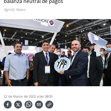
balanza neutral de pagos
Agrofy News
22
de
Marzo
de
2022
a las
08:35