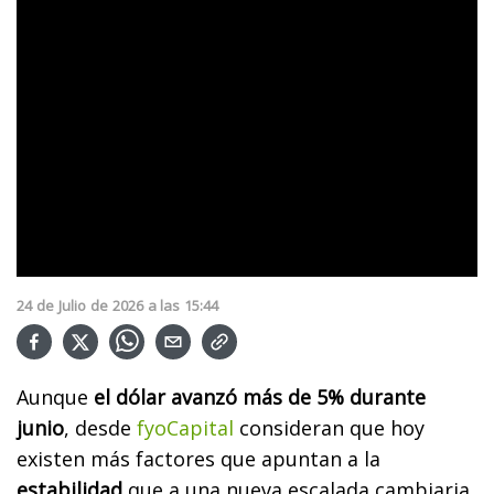
24
de
Julio
de
2026
a las
15:44
Aunque
el dólar avanzó más de 5% durante
junio
, desde
fyoCapital
consideran que hoy
existen más factores que apuntan a la
estabilidad
que a una nueva escalada cambiaria.