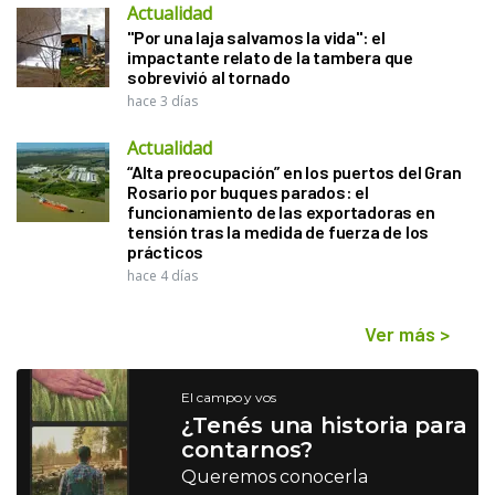
Actualidad
"Por una laja salvamos la vida": el
impactante relato de la tambera que
sobrevivió al tornado
hace 3 días
Actualidad
“Alta preocupación” en los puertos del Gran
Rosario por buques parados: el
funcionamiento de las exportadoras en
tensión tras la medida de fuerza de los
prácticos
hace 4 días
Ver más
>
El campo y vos
¿Tenés una historia para
contarnos?
Queremos conocerla