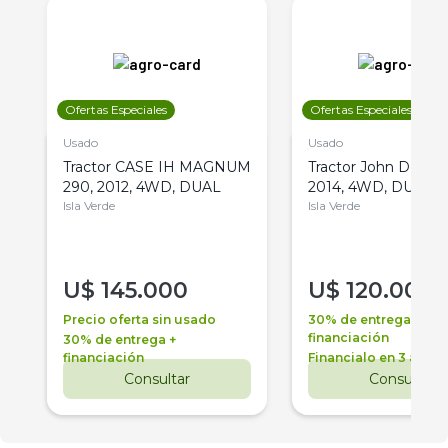
Ofertas Especiales
Ofertas Especiales
Usado
Usado
Tractor CASE IH MAGNUM
Tractor John Deere 
290, 2012, 4WD, DUAL
2014, 4WD, DUAL
Isla Verde
Isla Verde
U$
145.000
U$
120.000
Precio oferta sin usado
30% de entrega +
financiación
30% de entrega +
financiación
Financialo en 3 años
Consultar
Consultar