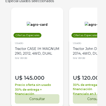
Especial usados seleccionados
Ofertas Especiales
Ofertas Especiales
Usado
Usado
Tractor CASE IH MAGNUM
Tractor John Deere 
290, 2012, 4WD, DUAL
2014, 4WD, DUAL
Isla Verde
Isla Verde
U$
145.000
U$
120.000
Precio oferta sin usado
30% de entrega +
financiación
30% de entrega +
financiación
Financialo en 3 años
Consultar
Consultar