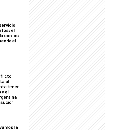
servicio
rtos: el
a con los
pende el
flicto
ta al
esta tener
 y el
Argentina
 sucio"
lvamos la