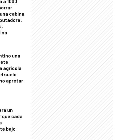
a a 1000
horrar
 una cabina
putadora:
o,
tina
ntino una
mete
a agrícola
el suelo
mo apretar
ara un
r qué cada
s
nte bajo