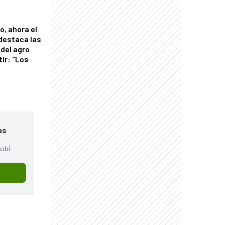
o, ahora el
 destaca las
del agro
tir: "Los
"
as
cibí