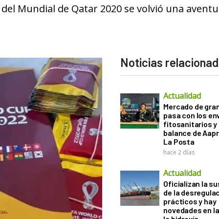
s del Mundial de Qatar 2020 se volvió una avent
Noticias relaciona
Actualidad
Mercado de gra
pasa con los e
fitosanitarios y 
balance de Aapr
La Posta
hace 2 días
Actualidad
Oficializan la s
de la desregula
prácticos y hay
novedades en la
la hidrovía