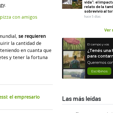
vida": el impac
gy.
relato de la ta
sobrevivió al to
 pizza con amigos
hace 5 días
Ver
 mundial,
se requieren
uirir la cantidad de
El campo y vos
o teniendo en cuanta que
¿Tenés una h
para contar
tes y tener la fortuna
Queremos con
Escribinos
essi: el empresario
Las más leídas