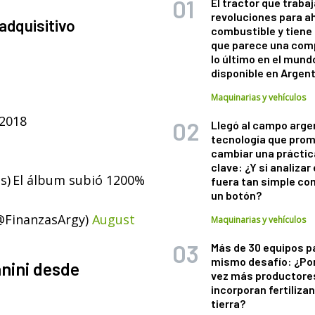
El tractor que trabaj
revoluciones para a
adquisitivo
combustible y tiene
que parece una com
lo último en el mund
disponible en Argen
Maquinarias y vehículos
2018
Llegó al campo arge
tecnología que pro
cambiar una práctic
clave: ¿Y si analizar 
s)
El álbum subió 1200%
fuera tan simple co
un botón?
@FinanzasArgy)
August
Maquinarias y vehículos
Más de 30 equipos p
mismo desafío: ¿Po
anini desde
vez más productore
incorporan fertiliza
tierra?