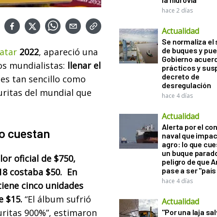
hace 2 días
Actualidad
Se normaliza el 
de buques y pue
atar
2022
, apareció una
Gobierno acuerd
cos mundialistas:
llenar el
prácticos y sus
decreto de
 es tan sencillo como
desregulación
uritas del mundial que
hace 4 días
Actualidad
Alerta por el con
to cuestan
naval que impac
agro: lo que cu
un buque parado
or oficial de $750,
peligro de que 
pase a ser "país
18 costaba $50. En
hace 4 días
tiene cinco unidades
e $15.
“El álbum sufrió
Actualidad
guritas 900%”, estimaron
"Por una laja sa