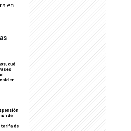
ura en
das
nos, qué
nvases
el
esid en
uspensión
ción de
 tarifa de