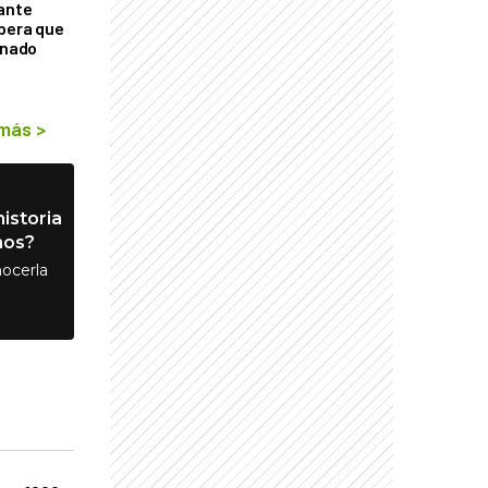
tante
mbera que
rnado
 más
>
istoria
nos?
ocerla