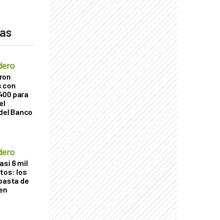
das
dero
ron
s con
400 para
el
 del Banco
dero
si 6 mil
itos: los
ubasta de
en