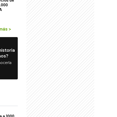
9.000
A
 más
>
istoria
nos?
ocerla
a a 1000