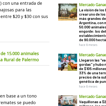
 con una entrada de
Mercado Gana
bajosas para las
La visión de los 
crear uno de los
 entre $20 y $30 con sus
más grandes de 
Argentina, con 
50.000 animale
engorde: los det
establecimient
de 90.000 hect
hace 8 meses
 de 15.000 animales
Mercado Gana
La Rural de Palermo
Llegaron las "v
gordas" y hubo
de $105 millones
33% de una tern
precios de la s
genética de pun
hace 8 meses
ó en base a un tono
Mercado Gana
Vaquillonas a $
 remates se puedo
millones: los pr