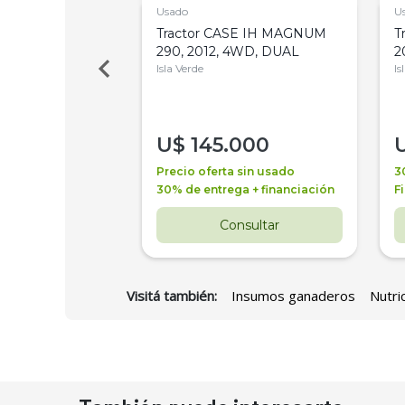
Usado
U
a Metalfor 7040,
Tractor CASE IH MAGNUM
T
Bot 32 Mts
290, 2012, 4WD, DUAL
2
Isla Verde
Is
000
U$
145.000
a + financiación
Precio oferta sin usado
3
 4 años
30% de entrega + financiación
F
nsultar
Consultar
Visitá también:
Insumos ganaderos
Nutri