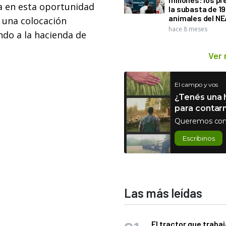
a en esta oportunidad
la subasta de 1
animales del NE
 una colocación
hace 8 meses
ndo a la hacienda de
Ver
El campo y vos
¿Tenés una h
para contar
Queremos con
Escribinos
Las más leídas
El tractor que trabaj