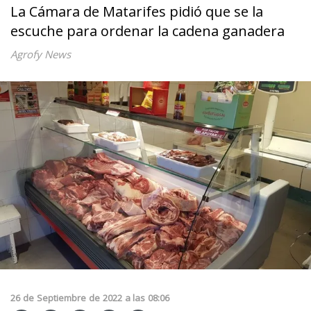
La Cámara de Matarifes pidió que se la
escuche para ordenar la cadena ganadera
Agrofy News
26
de
Septiembre
de
2022
a las
08:06