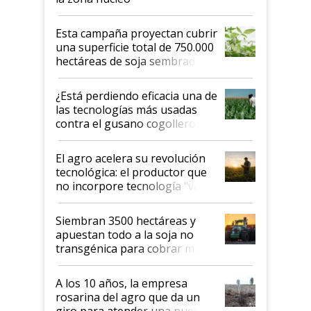
Esta campaña proyectan cubrir
una superficie total de 750.000
hectáreas de soja sembradas
con una nueva generación de
variedades que marcan un
¿Está perdiendo eficacia una de
salto tecnológico en genética y
las tecnologías más usadas
rendimiento
contra el gusano cogollero? El
desafío de una tecnología clave
El agro acelera su revolución
tecnológica: el productor que
no incorpore tecnología "va a
perder el tren"
Siembran 3500 hectáreas y
apuestan todo a la soja no
transgénica para cobrar más
por tonelada: compraron un
semillero
A los 10 años, la empresa
rosarina del agro que da un
giro para atender una nueva