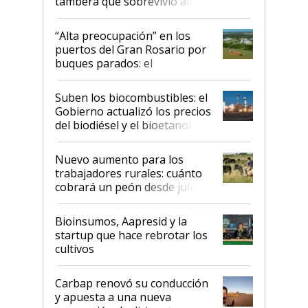
tambera que sobrevivió al
tornado
“Alta preocupación” en los
puertos del Gran Rosario por
buques parados: el
funcionamiento de las
exportadoras en tensión tras
Suben los biocombustibles: el
la medida de fuerza de los
Gobierno actualizó los precios
prácticos
del biodiésel y el bioetanol
Nuevo aumento para los
trabajadores rurales: cuánto
cobrará un peón desde julio
Bioinsumos, Aapresid y la
startup que hace rebrotar los
cultivos
Carbap renovó su conducción
y apuesta a una nueva