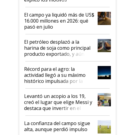
El campo ya liquidó más de US$
16.000 millones en 2026: qué
pasó en julio
El petróleo desplazó a la
harina de soja como principal
producto exportado, y aún así
el agro aportó casi seis de cada
diez dólares y sostuvo el
Récord para el agro: la
liderazgo en un semestre
actividad llegó a su máximo
récord
histórico impulsada por la
cosecha y las exportaciones
Levantó un acopio a los 19,
creó el lugar que elige Messi y
destaca que invertir en el
kirchnerismo era como "darle
plata a un hijo para droga":
La confianza del campo sigue
Juan Félix Rossetti, el libertario
alta, aunque perdió impulso
que de una dura crisis salió