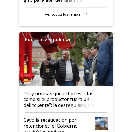
etapa en el agro
Ver todos los temas
Economía y política
"Hay normas que están escritas
como si el productor fuera un
delincuente”: la desregulación llegó
al Congreso Aapresid y hasta se
habló del financiamiento al IPCVA
Cayó la recaudación por
retenciones: el Gobierno
explicó los motivos