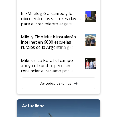
más fuerte y apuesta al cambio
de Milei
El FMI elogió al campo y lo
ubicó entre los sectores claves
para el crecimiento argentino
Milei y Elon Musk instalarán
internet en 6000 escuelas
rurales de la Argentina gracias
a un acuerdo con Starlink
Milei en La Rural: el campo
apoyó el rumbo, pero sin
renunciar al reclamo por las
retenciones
Ver todos los temas
Actualidad