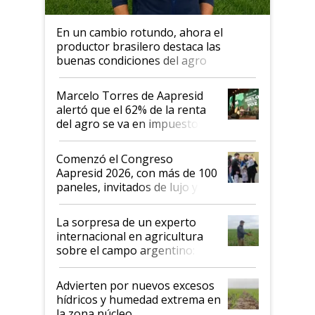
En un cambio rotundo, ahora el
productor brasilero destaca las
buenas condiciones del agro
argentino para invertir: "Los veo
más motivados"
Marcelo Torres de Aapresid
alertó que el 62% de la renta
del agro se va en impuestos:
"No es bueno que en
Argentina se sigan discutiendo
Comenzó el Congreso
las mismas cosas de hace 50
Aapresid 2026, con más de 100
años"
paneles, invitados de lujo y
todas las tendencias
La sorpresa de un experto
internacional en agricultura
sobre el campo argentino:
"Estoy muy impresionado"
Advierten por nuevos excesos
hídricos y humedad extrema en
la zona núcleo