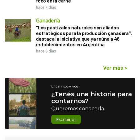
foco en la carne
hace 7 días
Ganadería
"Los pastizales naturales son aliados
estratégicos para la producción ganadera",
destaca la iniciativa que ya reúne a 46
establecimientos en Argentina
hace 8 días
Ver más
>
El campo y vos
¿Tenés una historia para
contarnos?
Queremos conocerla
Escribinos