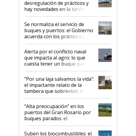
desregulación de prácticos y
hay novedades en la tarifa de
la hidrovía
Se normaliza el servicio de
buques y puertos: el Gobierno
acuerda con los prácticos y
suspende el decreto de
desregulación
Alerta por el conflicto naval
que impacta al agro: lo que
cuesta tener un buque parado
y el peligro de que Argentina
pase a ser "país sucio"
"Por una laja salvamos la vida":
el impactante relato de la
tambera que sobrevivió al
tornado
“Alta preocupación” en los
puertos del Gran Rosario por
buques parados: el
funcionamiento de las
exportadoras en tensión tras
Suben los biocombustibles: el