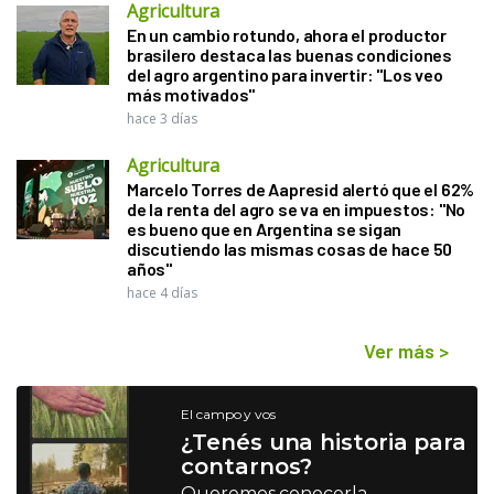
Agricultura
En un cambio rotundo, ahora el productor
brasilero destaca las buenas condiciones
del agro argentino para invertir: "Los veo
más motivados"
hace 3 días
Agricultura
Marcelo Torres de Aapresid alertó que el 62%
de la renta del agro se va en impuestos: "No
es bueno que en Argentina se sigan
discutiendo las mismas cosas de hace 50
años"
hace 4 días
Ver más
>
El campo y vos
¿Tenés una historia para
contarnos?
Queremos conocerla