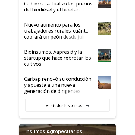
la medida de fuerza de los
Gobierno actualizó los precios
prácticos
del biodiésel y el bioetanol
Nuevo aumento para los
trabajadores rurales: cuánto
cobrará un peón desde julio
Bioinsumos, Aapresid y la
startup que hace rebrotar los
cultivos
Carbap renovó su conducción
y apuesta a una nueva
generación de dirigentes
rurales
Ver todos los temas
Insumos Agropecuarios