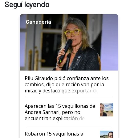
Seguí leyendo
Ganadería
Pilu Giraudo pidió confianza ante los
cambios, dijo que recién van por la
mitad y destacó que exportar dejó de
ser "para unos pocos": "Tenemos un
mandato muy claro del gobierno
Aparecen las 15 vaquillonas de
nacional"
Andrea Sarnari, pero no
encuentran explicación de
cómo llegaron allí
Robaron 15 vaquillonas a