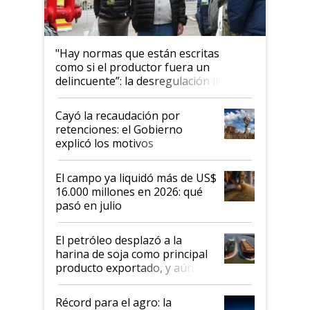
"Hay normas que están escritas
como si el productor fuera un
delincuente”: la desregulación llegó
al Congreso Aapresid y hasta se
habló del financiamiento al IPCVA
Cayó la recaudación por
retenciones: el Gobierno
explicó los motivos
El campo ya liquidó más de US$
16.000 millones en 2026: qué
pasó en julio
El petróleo desplazó a la
harina de soja como principal
producto exportado, y aún así
el agro aportó casi seis de cada
diez dólares y sostuvo el
Récord para el agro: la
liderazgo en un semestre