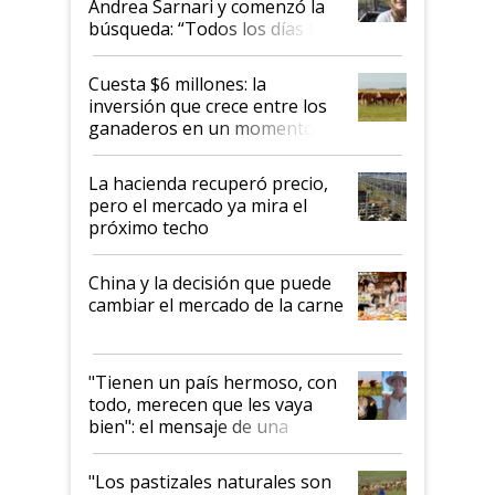
Andrea Sarnari y comenzó la
búsqueda: “Todos los días le
toca a algún productor”
Cuesta $6 millones: la
inversión que crece entre los
ganaderos en un momento
histórico para la actividad
La hacienda recuperó precio,
pero el mercado ya mira el
próximo techo
China y la decisión que puede
cambiar el mercado de la carne
"Tienen un país hermoso, con
todo, merecen que les vaya
bien": el mensaje de una
ganadera uruguaya sobre las
oportunidades que se abren
"Los pastizales naturales son
para el agro en Argentina, con