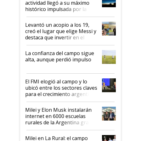
actividad llegó a su máximo
récord
histórico impulsada por la
cosecha y las exportaciones
Levantó un acopio a los 19,
creó el lugar que elige Messi y
destaca que invertir en el
kirchnerismo era como "darle
plata a un hijo para droga":
La confianza del campo sigue
Juan Félix Rossetti, el libertario
alta, aunque perdió impulso
que de una dura crisis salió
más fuerte y apuesta al cambio
de Milei
El FMI elogió al campo y lo
ubicó entre los sectores claves
para el crecimiento argentino
Milei y Elon Musk instalarán
internet en 6000 escuelas
rurales de la Argentina gracias
a un acuerdo con Starlink
Milei en La Rural: el campo