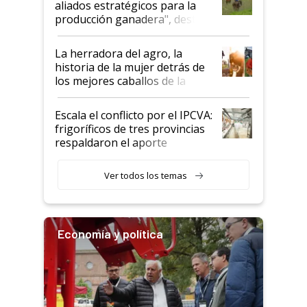
aliados estratégicos para la
foco en la carne
producción ganadera", destaca
la iniciativa que ya reúne a 46
establecimientos en Argentina
La herradora del agro, la
historia de la mujer detrás de
los mejores caballos de la
Argentina y los mitos que
todavía hacen sufrir a estos
Escala el conflicto por el IPCVA:
animales: "Mientras me
frigoríficos de tres provincias
descalificaban, yo seguí
respaldaron el aporte
haciendo currículum"
obligatorio
Ver todos los temas
Economía y política