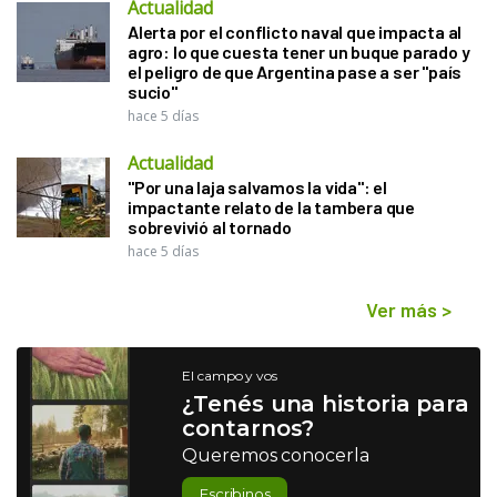
Actualidad
Alerta por el conflicto naval que impacta al
agro: lo que cuesta tener un buque parado y
el peligro de que Argentina pase a ser "país
sucio"
hace 5 días
Actualidad
"Por una laja salvamos la vida": el
impactante relato de la tambera que
sobrevivió al tornado
hace 5 días
Ver más
>
El campo y vos
¿Tenés una historia para
contarnos?
Queremos conocerla
Escribinos