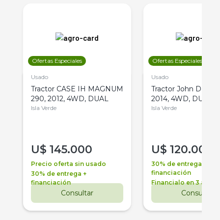
Ofertas Especiales
Ofertas Especiales
Usado
Usado
Tractor CASE IH MAGNUM
Tractor John Deere 
290, 2012, 4WD, DUAL
2014, 4WD, DUAL
Isla Verde
Isla Verde
U$
145.000
U$
120.000
Precio oferta sin usado
30% de entrega +
financiación
30% de entrega +
financiación
Financialo en 3 años
Consultar
Consultar