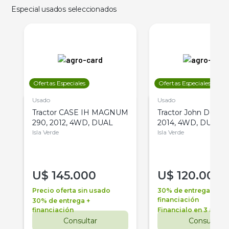
Especial usados seleccionados
Ofertas Especiales
Ofertas Especiales
Usado
Usado
Tractor CASE IH MAGNUM
Tractor John Deere 
290, 2012, 4WD, DUAL
2014, 4WD, DUAL
Isla Verde
Isla Verde
U$
145.000
U$
120.000
Precio oferta sin usado
30% de entrega +
financiación
30% de entrega +
financiación
Financialo en 3 años
Consultar
Consultar