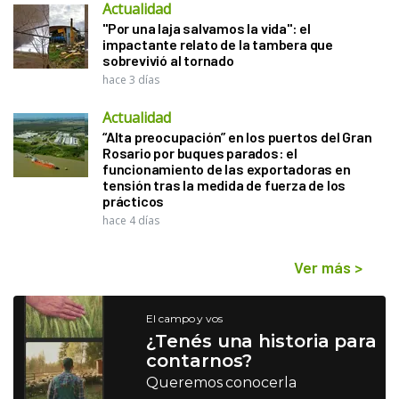
Actualidad
"Por una laja salvamos la vida": el
impactante relato de la tambera que
sobrevivió al tornado
hace 3 días
Actualidad
“Alta preocupación” en los puertos del Gran
Rosario por buques parados: el
funcionamiento de las exportadoras en
tensión tras la medida de fuerza de los
prácticos
hace 4 días
Ver más
>
El campo y vos
¿Tenés una historia para
contarnos?
Queremos conocerla