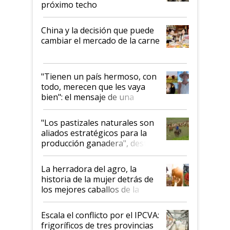
próximo techo
China y la decisión que puede
cambiar el mercado de la carne
"Tienen un país hermoso, con
todo, merecen que les vaya
bien": el mensaje de una
ganadera uruguaya sobre las
oportunidades que se abren
"Los pastizales naturales son
para el agro en Argentina, con
aliados estratégicos para la
foco en la carne
producción ganadera", destaca
la iniciativa que ya reúne a 46
establecimientos en Argentina
La herradora del agro, la
historia de la mujer detrás de
los mejores caballos de la
Argentina y los mitos que
todavía hacen sufrir a estos
Escala el conflicto por el IPCVA:
animales: "Mientras me
frigoríficos de tres provincias