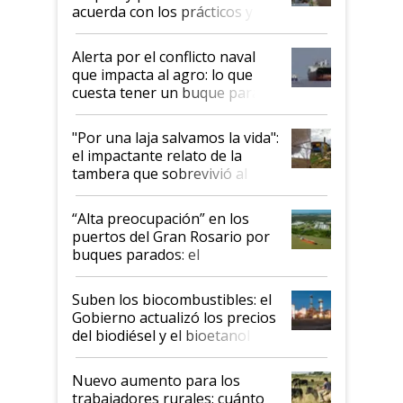
acuerda con los prácticos y
suspende el decreto de
desregulación
Alerta por el conflicto naval
que impacta al agro: lo que
cuesta tener un buque parado
y el peligro de que Argentina
pase a ser "país sucio"
"Por una laja salvamos la vida":
el impactante relato de la
tambera que sobrevivió al
tornado
“Alta preocupación” en los
puertos del Gran Rosario por
buques parados: el
funcionamiento de las
exportadoras en tensión tras
Suben los biocombustibles: el
la medida de fuerza de los
Gobierno actualizó los precios
prácticos
del biodiésel y el bioetanol
Nuevo aumento para los
trabajadores rurales: cuánto