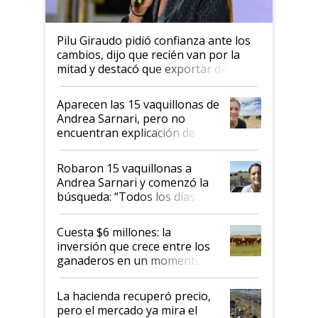
Pilu Giraudo pidió confianza ante los
cambios, dijo que recién van por la
mitad y destacó que exportar dejó de
ser "para unos pocos": "Tenemos un
mandato muy claro del gobierno
Aparecen las 15 vaquillonas de
nacional"
Andrea Sarnari, pero no
encuentran explicación de
cómo llegaron allí
Robaron 15 vaquillonas a
Andrea Sarnari y comenzó la
búsqueda: “Todos los días le
toca a algún productor”
Cuesta $6 millones: la
inversión que crece entre los
ganaderos en un momento
histórico para la actividad
La hacienda recuperó precio,
pero el mercado ya mira el