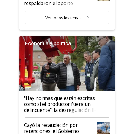
descalificaban, yo seguí
respaldaron el aporte
haciendo currículum"
obligatorio
Ver todos los temas
Economía y política
"Hay normas que están escritas
como si el productor fuera un
delincuente”: la desregulación llegó
al Congreso Aapresid y hasta se
habló del financiamiento al IPCVA
Cayó la recaudación por
retenciones: el Gobierno