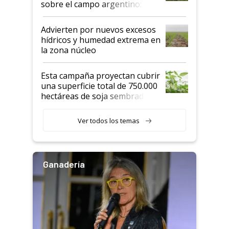
sobre el campo argentino:
"Estoy muy impresionado"
Advierten por nuevos excesos
hídricos y humedad extrema en
la zona núcleo
Esta campaña proyectan cubrir
una superficie total de 750.000
hectáreas de soja sembradas
con una nueva generación de
variedades que marcan un
Ver todos los temas
salto tecnológico en genética y
rendimiento
Ganadería