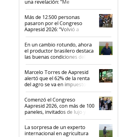
una revelación: "Me
impresionó mucho"
Más de 12.500 personas
pasaron por el Congreso
Aapresid 2026: "Volvió a
demostrar que hablar del
suelo es hablar de todo el
En un cambio rotundo, ahora
sistema productivo"
el productor brasilero destaca
las buenas condiciones del
agro argentino para invertir:
"Los veo más motivados"
Marcelo Torres de Aapresid
alertó que el 62% de la renta
del agro se va en impuestos:
"No es bueno que en
Argentina se sigan discutiendo
Comenzó el Congreso
las mismas cosas de hace 50
Aapresid 2026, con más de 100
años"
paneles, invitados de lujo y
todas las tendencias
La sorpresa de un experto
internacional en agricultura