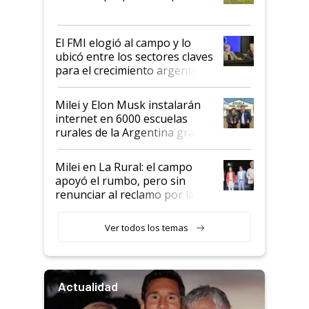
que de una dura crisis salió
más fuerte y apuesta al cambio
de Milei
El FMI elogió al campo y lo
ubicó entre los sectores claves
para el crecimiento argentino
Milei y Elon Musk instalarán
internet en 6000 escuelas
rurales de la Argentina gracias
a un acuerdo con Starlink
Milei en La Rural: el campo
apoyó el rumbo, pero sin
renunciar al reclamo por las
retenciones
Ver todos los temas
Actualidad