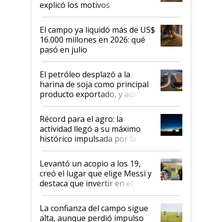
explicó los motivos
El campo ya liquidó más de US$
16.000 millones en 2026: qué
pasó en julio
El petróleo desplazó a la
harina de soja como principal
producto exportado, y aún así
el agro aportó casi seis de cada
diez dólares y sostuvo el
Récord para el agro: la
liderazgo en un semestre
actividad llegó a su máximo
récord
histórico impulsada por la
cosecha y las exportaciones
Levantó un acopio a los 19,
creó el lugar que elige Messi y
destaca que invertir en el
kirchnerismo era como "darle
plata a un hijo para droga":
La confianza del campo sigue
Juan Félix Rossetti, el libertario
alta, aunque perdió impulso