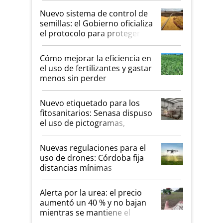
Nuevo sistema de control de
semillas: el Gobierno oficializa
el protocolo para proteger la
propiedad intelectual
Cómo mejorar la eficiencia en
el uso de fertilizantes y gastar
menos sin perder
productividad en la campaña
fina
Nuevo etiquetado para los
fitosanitarios: Senasa dispuso
el uso de pictogramas,
palabras de advertencia e
indicaciones
Nuevas regulaciones para el
uso de drones: Córdoba fija
distancias mínimas
Alerta por la urea: el precio
aumentó un 40 % y no bajan
mientras se mantiene el
conflicto en Medio Oriente