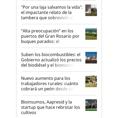
pase a ser "país sucio"
"Por una laja salvamos la vida":
el impactante relato de la
tambera que sobrevivió al
tornado
“Alta preocupación” en los
puertos del Gran Rosario por
buques parados: el
funcionamiento de las
exportadoras en tensión tras
Suben los biocombustibles: el
la medida de fuerza de los
Gobierno actualizó los precios
prácticos
del biodiésel y el bioetanol
Nuevo aumento para los
trabajadores rurales: cuánto
cobrará un peón desde julio
Bioinsumos, Aapresid y la
startup que hace rebrotar los
cultivos