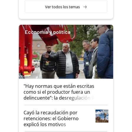
Ver todos los temas
Economía y política
"Hay normas que están escritas
como si el productor fuera un
delincuente”: la desregulación llegó
al Congreso Aapresid y hasta se
habló del financiamiento al IPCVA
Cayó la recaudación por
retenciones: el Gobierno
explicó los motivos