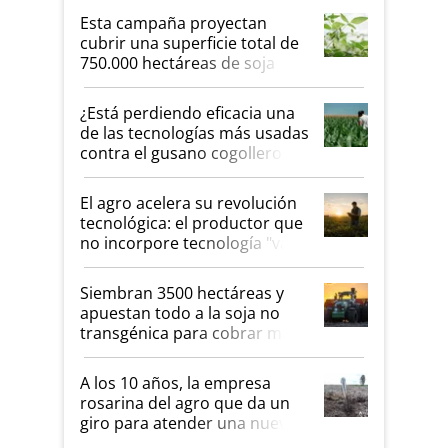
Esta campaña proyectan
cubrir una superficie total de
750.000 hectáreas de soja
sembradas con una nueva
generación de variedades que
¿Está perdiendo eficacia una
marcan un salto tecnológico
de las tecnologías más usadas
en genética y rendimiento
contra el gusano cogollero? El
desafío de una tecnología
clave
El agro acelera su revolución
tecnológica: el productor que
no incorpore tecnología "va a
perder el tren"
Siembran 3500 hectáreas y
apuestan todo a la soja no
transgénica para cobrar más
por tonelada: compraron un
semillero
A los 10 años, la empresa
rosarina del agro que da un
giro para atender una nueva
etapa en el agro