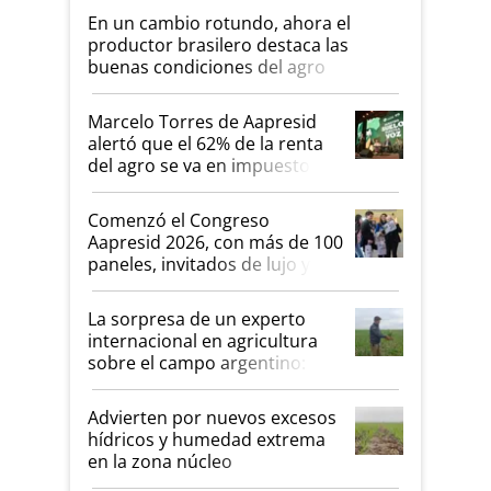
En un cambio rotundo, ahora el
productor brasilero destaca las
buenas condiciones del agro
argentino para invertir: "Los veo
más motivados"
Marcelo Torres de Aapresid
alertó que el 62% de la renta
del agro se va en impuestos:
"No es bueno que en
Argentina se sigan discutiendo
Comenzó el Congreso
las mismas cosas de hace 50
Aapresid 2026, con más de 100
años"
paneles, invitados de lujo y
todas las tendencias
La sorpresa de un experto
internacional en agricultura
sobre el campo argentino:
"Estoy muy impresionado"
Advierten por nuevos excesos
hídricos y humedad extrema
en la zona núcleo