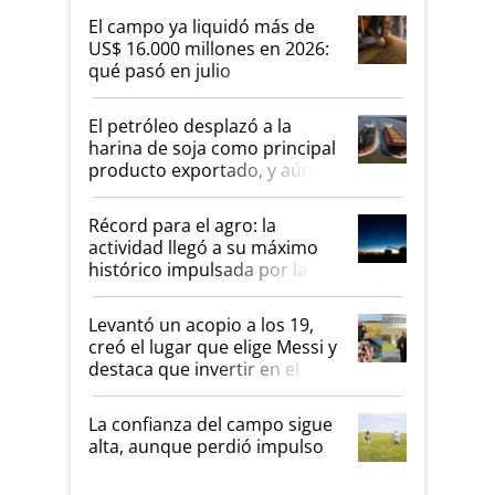
El campo ya liquidó más de
US$ 16.000 millones en 2026:
qué pasó en julio
El petróleo desplazó a la
harina de soja como principal
producto exportado, y aún así
el agro aportó casi seis de
cada diez dólares y sostuvo el
Récord para el agro: la
liderazgo en un semestre
actividad llegó a su máximo
récord
histórico impulsada por la
cosecha y las exportaciones
Levantó un acopio a los 19,
creó el lugar que elige Messi y
destaca que invertir en el
kirchnerismo era como "darle
plata a un hijo para droga":
La confianza del campo sigue
Juan Félix Rossetti, el libertario
alta, aunque perdió impulso
que de una dura crisis salió
más fuerte y apuesta al