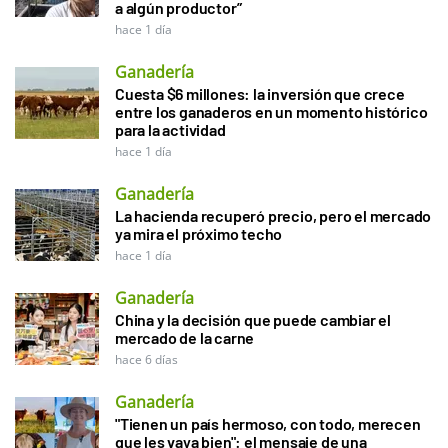
a algún productor”
hace 1 día
Ganadería
Cuesta $6 millones: la inversión que crece
entre los ganaderos en un momento histórico
para la actividad
hace 1 día
Ganadería
La hacienda recuperó precio, pero el mercado
ya mira el próximo techo
hace 1 día
Ganadería
China y la decisión que puede cambiar el
mercado de la carne
hace 6 días
Ganadería
"Tienen un país hermoso, con todo, merecen
que les vaya bien": el mensaje de una