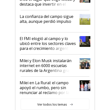
destaca que invertir en el
kirchnerismo era como "darle
plata a un hijo para droga":
La confianza del campo sigue
Juan Félix Rossetti, el libertario
alta, aunque perdió impulso
que de una dura crisis salió
más fuerte y apuesta al cambio
de Milei
El FMI elogió al campo y lo
ubicó entre los sectores claves
para el crecimiento argentino
Milei y Elon Musk instalarán
internet en 6000 escuelas
rurales de la Argentina gracias
a un acuerdo con Starlink
Milei en La Rural: el campo
apoyó el rumbo, pero sin
renunciar al reclamo por las
retenciones
Ver todos los temas