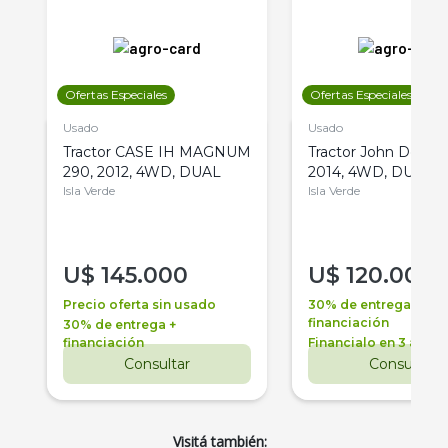
Ofertas Especiales
Ofertas Especiales
Usado
Usado
Tractor CASE IH MAGNUM
Tractor John Deere 
290, 2012, 4WD, DUAL
2014, 4WD, DUAL
Isla Verde
Isla Verde
U$
145.000
U$
120.000
Precio oferta sin usado
30% de entrega +
financiación
30% de entrega +
financiación
Financialo en 3 años
Consultar
Consultar
Visitá también: