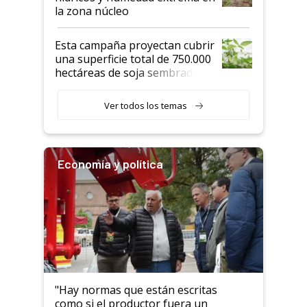
la zona núcleo
Esta campaña proyectan cubrir
una superficie total de 750.000
hectáreas de soja sembradas
con una nueva generación de
variedades que marcan un
Ver todos los temas
salto tecnológico en genética y
rendimiento
Economía y política
"Hay normas que están escritas
como si el productor fuera un