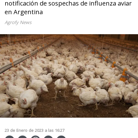
notificación de sospechas de influenza aviar
en Argentina
Agrofy News
23
de
Enero
de
2023
a las
16:27