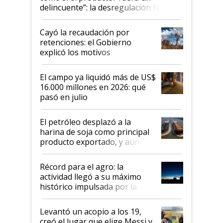
delincuente”: la desregulación llegó
al Congreso Aapresid y hasta se
habló del financiamiento al IPCVA
Cayó la recaudación por
retenciones: el Gobierno
explicó los motivos
El campo ya liquidó más de US$
16.000 millones en 2026: qué
pasó en julio
El petróleo desplazó a la
harina de soja como principal
producto exportado, y aún así
el agro aportó casi seis de cada
diez dólares y sostuvo el
Récord para el agro: la
liderazgo en un semestre
actividad llegó a su máximo
récord
histórico impulsada por la
cosecha y las exportaciones
Levantó un acopio a los 19,
creó el lugar que elige Messi y