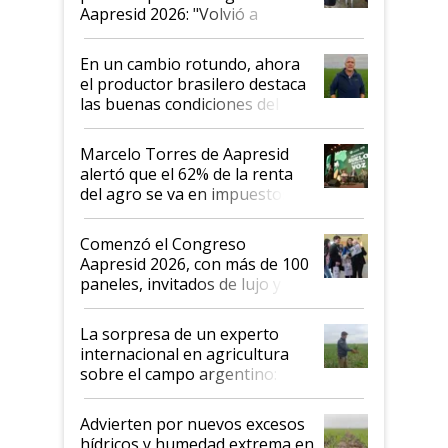
Aapresid 2026: "Volvió a
demostrar que hablar del
suelo es hablar de todo el
En un cambio rotundo, ahora
sistema productivo"
el productor brasilero destaca
las buenas condiciones del
agro argentino para invertir:
"Los veo más motivados"
Marcelo Torres de Aapresid
alertó que el 62% de la renta
del agro se va en impuestos:
"No es bueno que en
Argentina se sigan discutiendo
Comenzó el Congreso
las mismas cosas de hace 50
Aapresid 2026, con más de 100
años"
paneles, invitados de lujo y
todas las tendencias
La sorpresa de un experto
internacional en agricultura
sobre el campo argentino:
"Estoy muy impresionado"
Advierten por nuevos excesos
hídricos y humedad extrema en