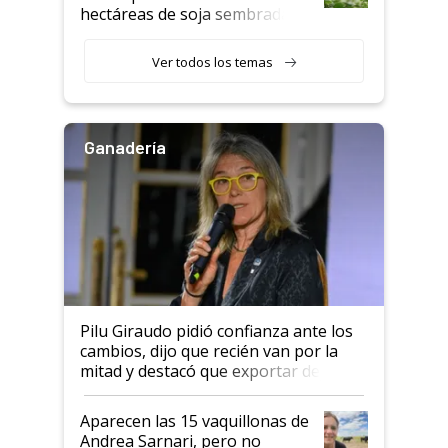
hectáreas de soja sembradas
con una nueva generación de
variedades que marcan un
Ver todos los temas
salto tecnológico en genética y
rendimiento
Ganadería
Pilu Giraudo pidió confianza ante los
cambios, dijo que recién van por la
mitad y destacó que exportar dejó de
ser "para unos pocos": "Tenemos un
mandato muy claro del gobierno
Aparecen las 15 vaquillonas de
nacional"
Andrea Sarnari, pero no