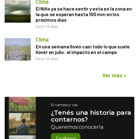
Clima
El Niño ya se hace sentir y esta es la zona en
la que se esperan hasta 100 mm en los
próximos días
hace 16 días
Clima
En una semana llovió casi todo lo que suele
llover en julio: el impacto en el campo
hace 16 días
Ver más
>
El campo y vos
¿Tenés una historia para
contarnos?
Queremos conocerla
Escribinos