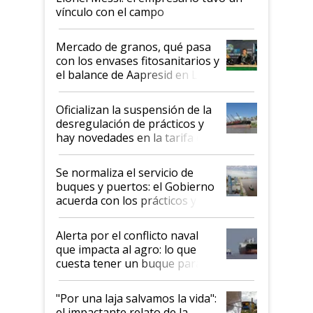
vínculo con el campo
Mercado de granos, qué pasa
con los envases fitosanitarios y
el balance de Aapresid en La
Posta
Oficializan la suspensión de la
desregulación de prácticos y
hay novedades en la tarifa de
la hidrovía
Se normaliza el servicio de
buques y puertos: el Gobierno
acuerda con los prácticos y
suspende el decreto de
desregulación
Alerta por el conflicto naval
que impacta al agro: lo que
cuesta tener un buque parado
y el peligro de que Argentina
pase a ser "país sucio"
"Por una laja salvamos la vida":
el impactante relato de la