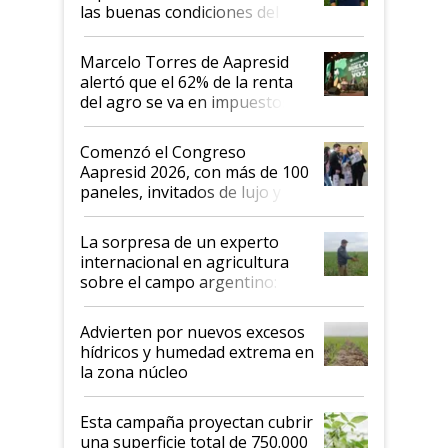
las buenas condiciones del
agro argentino para invertir:
"Los veo más motivados"
Marcelo Torres de Aapresid
alertó que el 62% de la renta
del agro se va en impuestos:
"No es bueno que en
Argentina se sigan discutiendo
Comenzó el Congreso
las mismas cosas de hace 50
Aapresid 2026, con más de 100
años"
paneles, invitados de lujo y
todas las tendencias
La sorpresa de un experto
internacional en agricultura
sobre el campo argentino:
"Estoy muy impresionado"
Advierten por nuevos excesos
hídricos y humedad extrema en
la zona núcleo
Esta campaña proyectan cubrir
una superficie total de 750.000