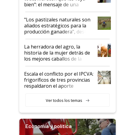
bien": el mensaje de una
ganadera uruguaya sobre las
oportunidades que se abren
"Los pastizales naturales son
para el agro en Argentina, con
aliados estratégicos para la
foco en la carne
producción ganadera", destaca
la iniciativa que ya reúne a 46
establecimientos en Argentina
La herradora del agro, la
historia de la mujer detrás de
los mejores caballos de la
Argentina y los mitos que
todavía hacen sufrir a estos
Escala el conflicto por el IPCVA:
animales: "Mientras me
frigoríficos de tres provincias
descalificaban, yo seguí
respaldaron el aporte
haciendo currículum"
obligatorio
Ver todos los temas
Economía y política