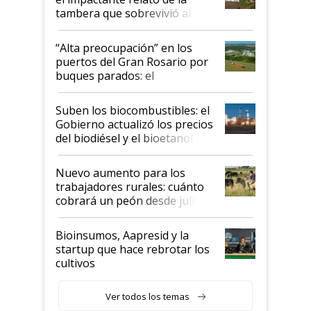
tambera que sobrevivió al
tornado
“Alta preocupación” en los
puertos del Gran Rosario por
buques parados: el
funcionamiento de las
exportadoras en tensión tras
Suben los biocombustibles: el
la medida de fuerza de los
Gobierno actualizó los precios
prácticos
del biodiésel y el bioetanol
Nuevo aumento para los
trabajadores rurales: cuánto
cobrará un peón desde julio
Bioinsumos, Aapresid y la
startup que hace rebrotar los
cultivos
Ver todos los temas