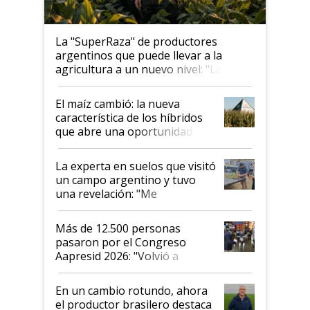
La "SuperRaza" de productores
argentinos que puede llevar a la
agricultura a un nuevo nivel: "Las
posibilidades de crecimiento son
infinitas"
El maíz cambió: la nueva
característica de los híbridos
que abre una oportunidad en
el lote
La experta en suelos que visitó
un campo argentino y tuvo
una revelación: "Me
impresionó mucho"
Más de 12.500 personas
pasaron por el Congreso
Aapresid 2026: "Volvió a
demostrar que hablar del
suelo es hablar de todo el
En un cambio rotundo, ahora
sistema productivo"
el productor brasilero destaca