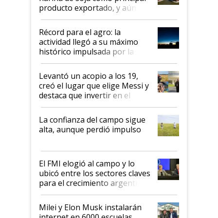
producto exportado, y aún así
el agro aportó casi seis de cada
diez dólares y sostuvo el
Récord para el agro: la
liderazgo en un semestre
actividad llegó a su máximo
récord
histórico impulsada por la
cosecha y las exportaciones
Levantó un acopio a los 19,
creó el lugar que elige Messi y
destaca que invertir en el
kirchnerismo era como "darle
plata a un hijo para droga":
La confianza del campo sigue
Juan Félix Rossetti, el libertario
alta, aunque perdió impulso
que de una dura crisis salió
más fuerte y apuesta al cambio
de Milei
El FMI elogió al campo y lo
ubicó entre los sectores claves
para el crecimiento argentino
Milei y Elon Musk instalarán
internet en 6000 escuelas