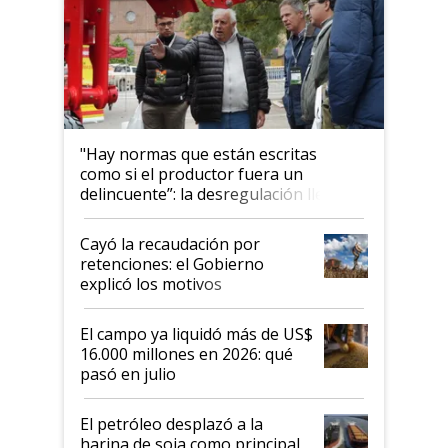
"Hay normas que están escritas
como si el productor fuera un
delincuente”: la desregulación llegó
al Congreso Aapresid y hasta se
habló del financiamiento al IPCVA
Cayó la recaudación por
retenciones: el Gobierno
explicó los motivos
El campo ya liquidó más de US$
16.000 millones en 2026: qué
pasó en julio
El petróleo desplazó a la
harina de soja como principal