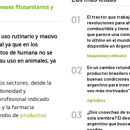
ases fitosanitarios y
El tractor que trabaj
revoluciones para a
combustible y tiene
que parece una com
 uso rutinario y masivo
lo último en el mund
al ya que en los
disponible en Argen
ntos de humana no se
Maquinarias y vehículos
su uso en animales, ya
En un cambio rotund
productor brasilero
buenas condiciones 
s sectores, desde la
argentino para inver
doneidad y
veo más motivados
profesional indicado
Agricultura
 y la farmacia
¿Dos cosechas de s
endio de
productos
sola siembra? El des
argentino que busca
posible