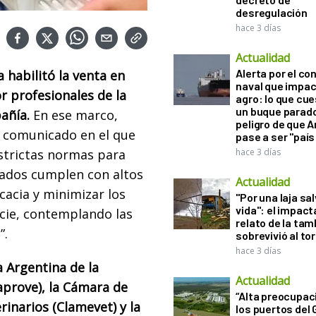
desregulación
hace 3 días
Actualidad
Alerta por el con
 habilitó la venta en
naval que impac
 profesionales de la
agro: lo que cu
un buque parado
añía.
En ese marco,
peligro de que 
n comunicado en el que
pase a ser "país
strictas normas para
hace 3 días
ados cumplen con altos
Actualidad
cacia y minimizar los
"Por una laja sa
vida": el impac
cie, contemplando las
relato de la ta
”.
sobrevivió al to
hace 3 días
 Argentina de la
Actualidad
aprove), la Cámara de
“Alta preocupac
inarios (Clamevet) y la
los puertos del 