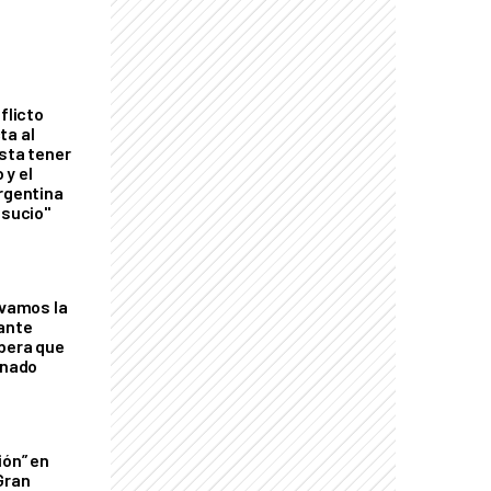
flicto
ta al
esta tener
 y el
Argentina
 sucio"
lvamos la
tante
mbera que
rnado
ión” en
Gran