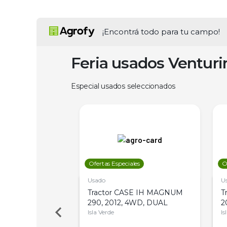
¡Encontrá todo para tu campo!
Feria usados Ventur
Especial usados seleccionados
les
Ofertas Especiales
O
Usado
U
a Metalfor 7040,
Tractor CASE IH MAGNUM
T
Bot 32 Mts
290, 2012, 4WD, DUAL
2
Isla Verde
Is