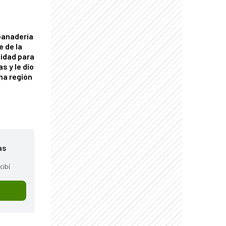
panadería
e de la
idad para
s y le dio
una región
as
cibí