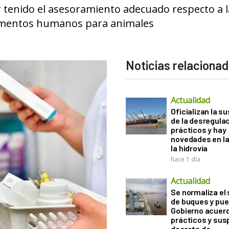
r tenido el asesoramiento adecuado respecto a l
amentos humanos para animales
Noticias relaciona
Actualidad
Oficializan la s
de la desregula
prácticos y hay
novedades en la
la hidrovía
hace 1 día
Actualidad
Se normaliza el 
de buques y pue
Gobierno acuerd
prácticos y sus
decreto de