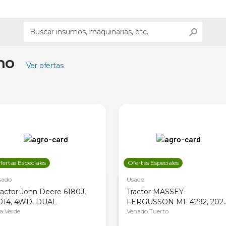
ino
Ver ofertas
fertas Especiales
Ofertas Especiales
sado
Usado
ractor John Deere 6180J,
Tractor MASSEY
014, 4WD, DUAL
FERGUSSON MF 4292, 2020
la Verde
4WD, PATON
Venado Tuerto