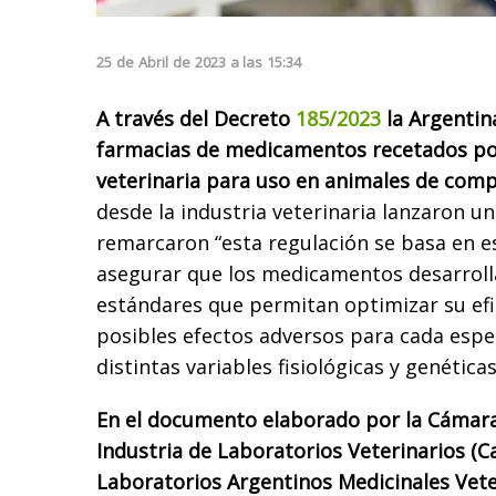
25
de
Abril
de
2023
a las
15:34
A través del Decreto
185/2023
la Argentina
farmacias de medicamentos recetados por
veterinaria para uso en animales de comp
desde la industria veterinaria lanzaron u
remarcaron “esta regulación se basa en e
asegurar que los medicamentos desarroll
estándares que permitan optimizar su efi
posibles efectos adversos para cada espe
distintas variables fisiológicas y genéticas
En el documento elaborado por la Cámara
Industria de Laboratorios Veterinarios (C
Laboratorios Argentinos Medicinales Veter