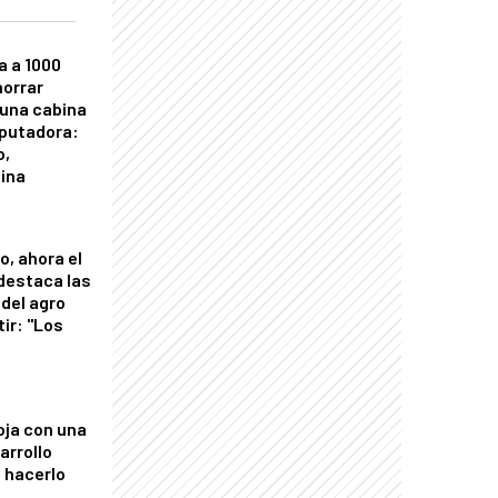
a a 1000
horrar
 una cabina
putadora:
o,
tina
o, ahora el
 destaca las
del agro
tir: "Los
"
oja con una
arrollo
 hacerlo