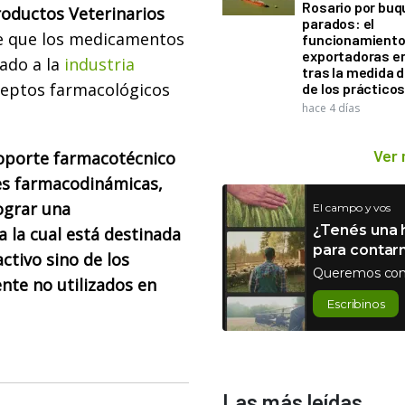
Rosario por bu
roductos Veterinarios
parados: el
de que los medicamentos
funcionamiento 
exportadoras e
vado a la
industria
tras la medida 
ceptos farmacológicos
de los práctico
hace 4 días
Ver
oporte farmacotécnico
es farmacodinámicas,
ograr una
El campo y vos
¿Tenés una h
a la cual está destinada
para contar
ctivo sino de los
Queremos con
nte no utilizados en
Escribinos
Las más leídas