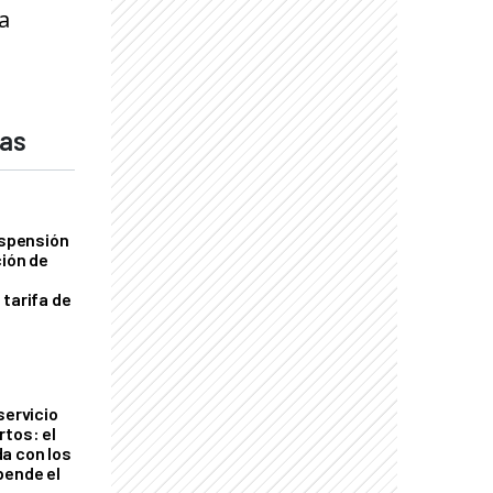
a
das
uspensión
ción de
 tarifa de
servicio
rtos: el
a con los
pende el