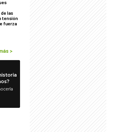
ques
de las
n tensión
de fuerza
s
 más
>
istoria
nos?
ocerla