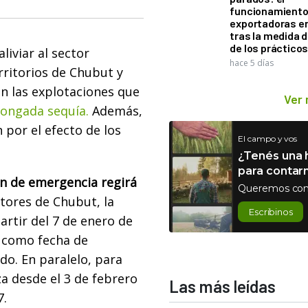
funcionamiento 
exportadoras e
tras la medida 
de los práctico
liviar al sector
hace 5 días
rritorios de Chubut y
en las explotaciones que
Ver
ongada sequía.
Además,
 por el efecto de los
El campo y vos
¿Tenés una h
para contar
ón de emergencia regirá
Queremos con
tores de Chubut, la
Escribinos
artir del 7 de enero de
7 como fecha de
ado. En paralelo, para
za desde el 3 de febrero
Las más leídas
7.