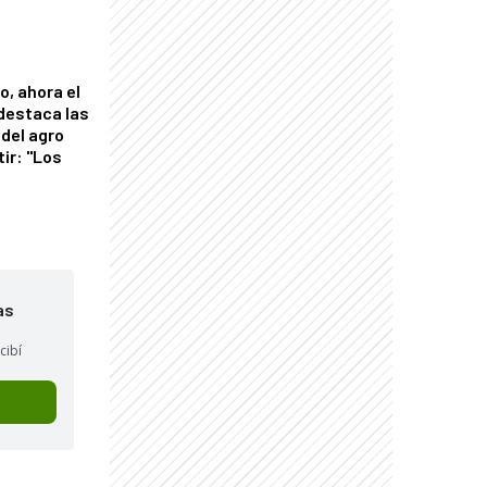
o, ahora el
 destaca las
del agro
tir: "Los
"
as
cibí