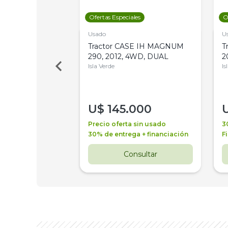
les
Ofertas Especiales
O
Usado
U
a Metalfor 7040,
Tractor CASE IH MAGNUM
T
Bot 32 Mts
290, 2012, 4WD, DUAL
2
Isla Verde
Is
000
U$
145.000
a + financiación
Precio oferta sin usado
3
 4 años
30% de entrega + financiación
F
nsultar
Consultar