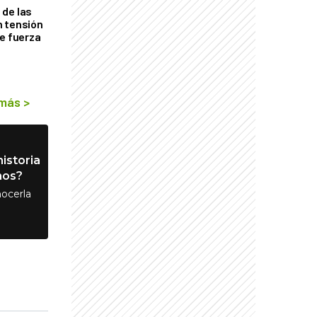
de las
n tensión
de fuerza
s
 más
>
istoria
nos?
ocerla