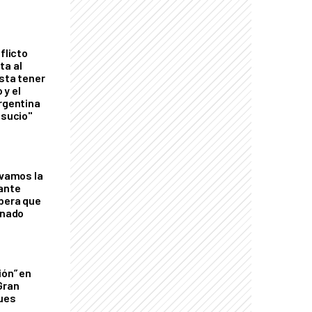
flicto
ta al
esta tener
 y el
Argentina
 sucio"
lvamos la
tante
mbera que
rnado
ión” en
Gran
ques