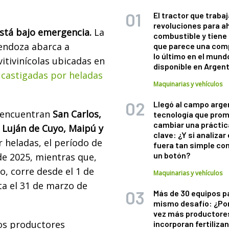
El tractor que trabaj
revoluciones para a
está bajo emergencia.
La
combustible y tiene
Mendoza abarca a
que parece una com
lo último en el mund
vitivinícolas ubicadas en
disponible en Argen
e
castigadas por heladas
Maquinarias y vehículos
Llegó al campo arge
 encuentran
San Carlos,
tecnología que pro
cambiar una práctic
 Luján de Cuyo, Maipú y
clave: ¿Y si analizar 
 heladas, el período de
fuera tan simple co
un botón?
de 2025, mientras que,
o, corre desde el 1 de
Maquinarias y vehículos
ta el 31 de marzo de
Más de 30 equipos p
mismo desafío: ¿Po
vez más productore
los productores
incorporan fertiliza