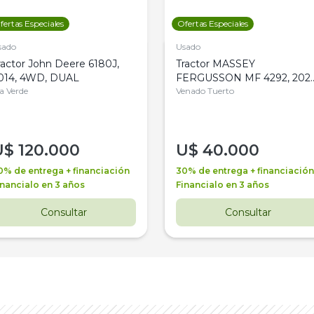
fertas Especiales
Ofertas Especiales
sado
Usado
ractor John Deere 6180J,
Tractor MASSEY
014, 4WD, DUAL
FERGUSSON MF 4292, 2020
la Verde
4WD, PATON
Venado Tuerto
U$
120.000
U$
40.000
0% de entrega + financiación
30% de entrega + financiación
inancialo en 3 años
Financialo en 3 años
Consultar
Consultar