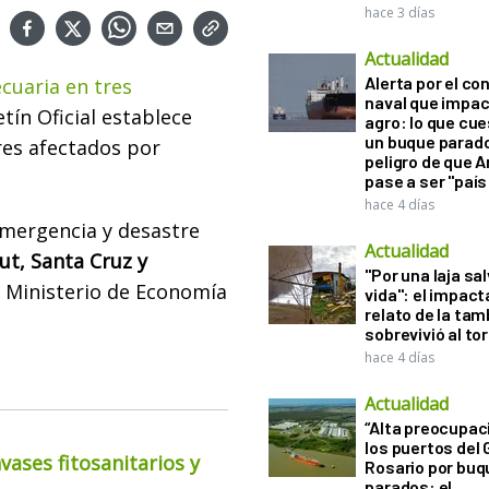
hace 3 días
Actualidad
Alerta por el con
cuaria en tres
naval que impac
tín Oficial establece
agro: lo que cu
un buque parado
res afectados por
peligro de que 
pase a ser "país
hace 4 días
 emergencia y desastre
Actualidad
ut, Santa Cruz y
"Por una laja sa
el Ministerio de Economía
vida": el impac
relato de la ta
sobrevivió al to
hace 4 días
Actualidad
“Alta preocupac
los puertos del 
ases fitosanitarios y
Rosario por bu
parados: el