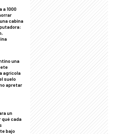
a a 1000
horrar
 una cabina
putadora:
o,
tina
ntino una
mete
a agrícola
el suelo
mo apretar
ara un
r qué cada
s
nte bajo