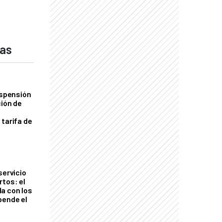
das
uspensión
ción de
 tarifa de
servicio
rtos: el
a con los
pende el