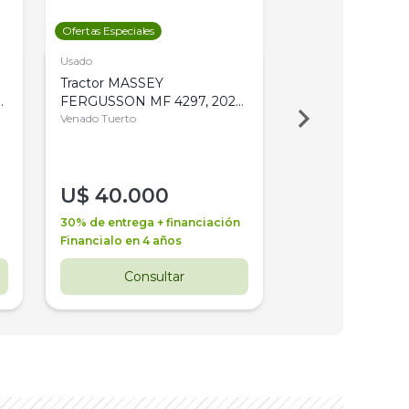
Ofertas Especiales
Ofertas Especiales
Usado
Usado
Tractor MASSEY
Tractor AGCO ALL
,
FERGUSSON MF 4297, 2020,
2003, 4WD, PA
4WD, PATON
Venado Tuerto
Venado Tuerto
U$
40.000
U$
30.000
30% de entrega + financiación
30% de entrega + 
Financialo en 4 años
Financialo en 3 a
Consultar
Consul