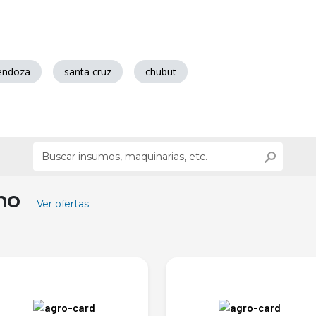
ndoza
santa cruz
chubut
ino
Ver ofertas