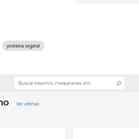
proteina vegetal
ino
Ver ofertas