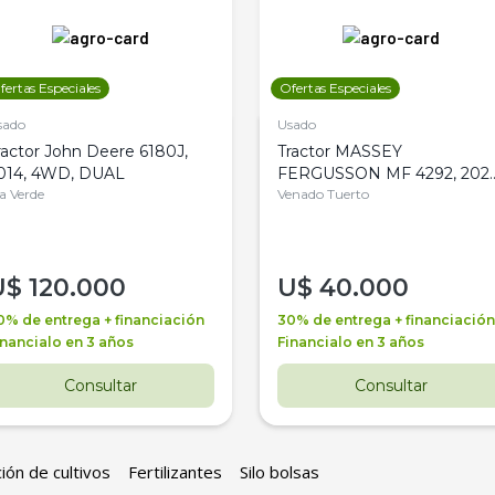
fertas Especiales
Ofertas Especiales
sado
Usado
ractor John Deere 6180J,
Tractor MASSEY
014, 4WD, DUAL
FERGUSSON MF 4292, 2020
la Verde
4WD, PATON
Venado Tuerto
U$
120.000
U$
40.000
0% de entrega + financiación
30% de entrega + financiación
inancialo en 3 años
Financialo en 3 años
Consultar
Consultar
ión de cultivos
Fertilizantes
Silo bolsas