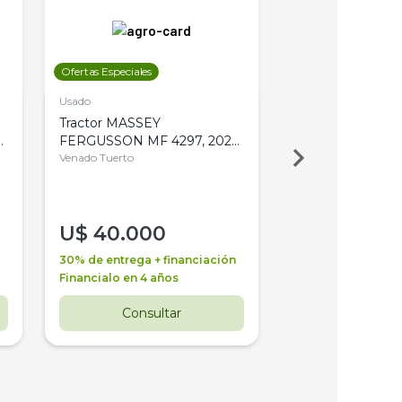
Ofertas Especiales
Ofertas Especiales
Usado
Usado
Tractor MASSEY
Tractor AGCO ALL
,
FERGUSSON MF 4297, 2020,
2003, 4WD, PA
4WD, PATON
Venado Tuerto
Venado Tuerto
U$
40.000
U$
30.000
30% de entrega + financiación
30% de entrega + 
Financialo en 4 años
Financialo en 3 a
Consultar
Consul