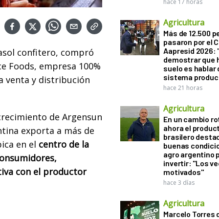
hace 17 horas
Agricultura
Más de 12.500 
pasaron por el 
Aapresid 2026: "
rasol confitero, compró
demostrar que h
ace Foods, empresa 100%
suelo es hablar 
sistema produc
 venta y distribución
hace 21 horas
Agricultura
 crecimiento de Argensun
En un cambio ro
ahora el produc
tina exporta a más de
brasilero desta
bica en el
centro de la
buenas condici
agro argentino 
consumidores,
invertir: "Los v
iva con el productor
motivados"
hace 3 días
Agricultura
Marcelo Torres 