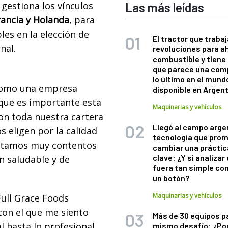
gestiona los vínculos
Las más leídas
rancia y Holanda
, para
es en la elección de
El tractor que trabaj
nal.
revoluciones para a
combustible y tiene
que parece una com
lo último en el mund
omo una empresa
disponible en Argen
 que es importante esta
Maquinarias y vehículos
con toda nuestra cartera
Llegó al campo arge
 eligen por la calidad
tecnología que pro
 Estamos muy contentos
cambiar una práctic
clave: ¿Y si analizar 
n saludable y de
fuera tan simple co
un botón?
Maquinarias y vehículos
Full Grace Foods
con el que me siento
Más de 30 equipos p
l hasta lo profesional.
mismo desafío: ¿Po