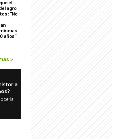
que el
del agro
tos: "No
n
gan
s mismas
50 años"
 más
>
istoria
nos?
ocerla