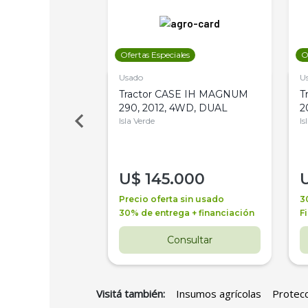
les
Ofertas Especiales
O
Usado
U
a Metalfor 7040,
Tractor CASE IH MAGNUM
T
Bot 32 Mts
290, 2012, 4WD, DUAL
2
Isla Verde
Is
000
U$
145.000
a + financiación
Precio oferta sin usado
3
 4 años
30% de entrega + financiación
F
nsultar
Consultar
Visitá también:
Insumos agrícolas
Protecc