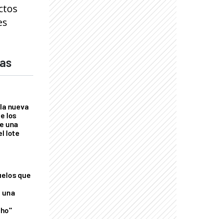
ctos
es
das
 la nueva
e los
re una
l lote
uelos que
o una
ho"