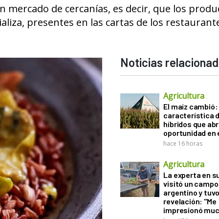
n mercado de cercanías, es decir, que los produ
liza, presentes en las cartas de los restaurant
Noticias relaciona
Agricultura
El maíz cambió:
característica d
híbridos que ab
oportunidad en e
hace 16 horas
Agricultura
La experta en s
visitó un campo
argentino y tuv
revelación: "Me
impresionó muc