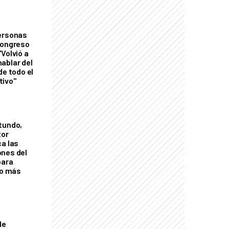
personas
Congreso
Volvió a
ablar del
de todo el
tivo"
tundo,
tor
ca las
ones del
para
eo más
de