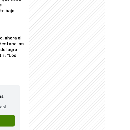
s
nte bajo
o, ahora el
 destaca las
del agro
tir: "Los
"
as
cibí