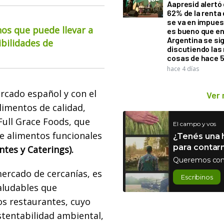
Aapresid alertó 
62% de la renta 
se va en impues
os que puede llevar a
es bueno que e
Argentina se si
ibilidades de
discutiendo la
cosas de hace 
hace 4 días
rcado español y con el
Ver
alimentos de calidad,
Full Grace Foods, que
El campo y vos
e alimentos funcionales
¿Tenés una h
para contar
tes y Caterings).
Queremos con
mercado de cercanías, es
Escribinos
aludables que
los restaurantes, cuyo
stentabilidad ambiental,