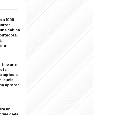
a a 1000
horrar
 una cabina
putadora:
o,
tina
ntino una
mete
a agrícola
el suelo
mo apretar
ara un
r qué cada