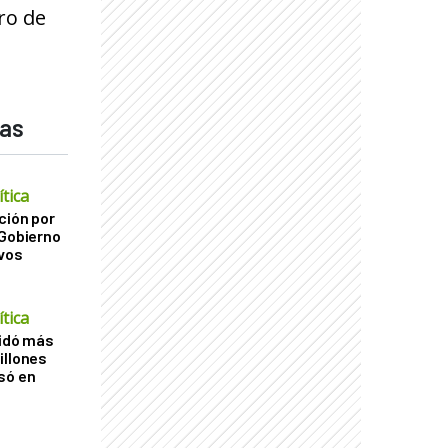
aro de
das
tica
ción por
 Gobierno
ivos
tica
uidó más
illones
só en