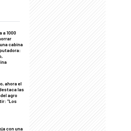
a a 1000
horrar
 una cabina
putadora:
o,
tina
o, ahora el
 destaca las
del agro
tir: "Los
"
oja con una