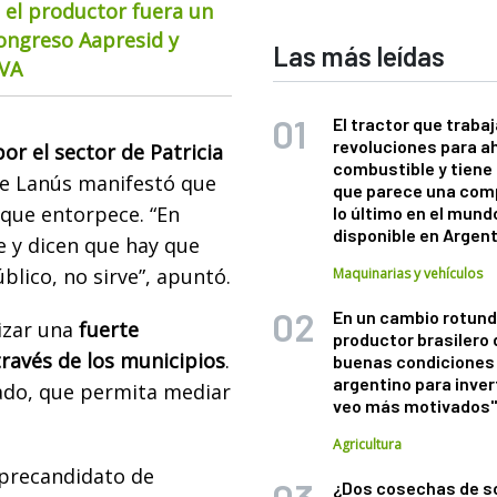
 el productor fuera un
Congreso Aapresid y
Las más leídas
CVA
El tractor que trabaj
revoluciones para a
or el sector de Patricia
combustible y tiene
de Lanús manifestó que
que parece una com
 que entorpece. “En
lo último en el mund
disponible en Argen
le y dicen que hay que
blico, no sirve”, apuntó.
Maquinarias y vehículos
En un cambio rotund
izar una
fuerte
productor brasilero
través de los municipios
.
buenas condiciones 
argentino para inver
ado, que permita mediar
veo más motivados
Agricultura
 precandidato de
¿Dos cosechas de s