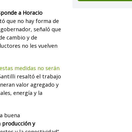
esponde a Horacio
stó que no hay forma de
r gobernador, señaló que
 de cambio y de
ductores no les vuelven
 estas medidas no serán
ntilli resaltó el trabajo
eneran valor agregado y
ales, energía y la
na buena
a producción y
ertos y la conectividad”,