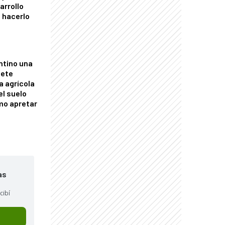
arrollo
 hacerlo
ntino una
mete
a agrícola
el suelo
mo apretar
as
cibí