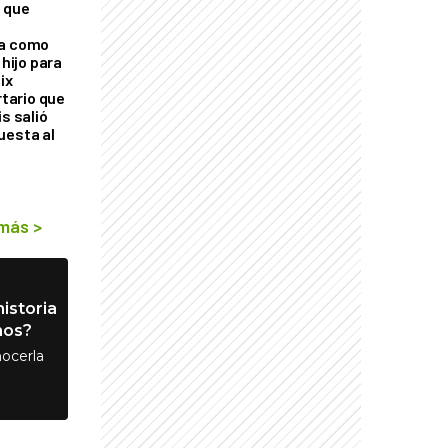
 que
ra como
 hijo para
ix
rtario que
is salió
uesta al
 más
>
istoria
nos?
ocerla