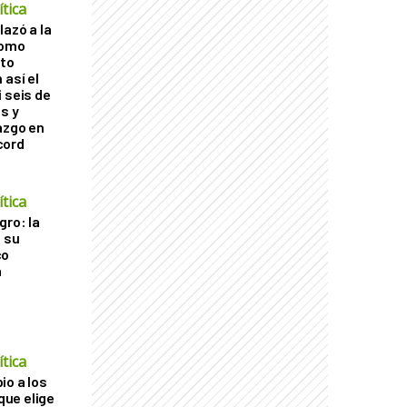
tica
lazó a la
como
cto
 así el
 seis de
s y
azgo en
cord
tica
gro: la
a su
co
a
tica
io a los
 que elige