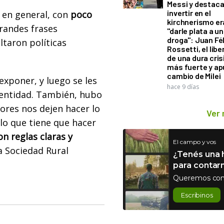
Messi y destaca
invertir en el
 en general, con
poco
kirchnerismo e
randes frases
"darle plata a un
droga": Juan Fél
taron políticas
Rossetti, el libe
de una dura cris
más fuerte y ap
cambio de Milei
xponer, y luego se les
hace 9 días
 entidad. También, hubo
ores nos dejen hacer lo
Ver
lo que tiene que hacer
n reglas claras y
El campo y vos
a Sociedad Rural
¿Tenés una h
para contar
Queremos con
Escribinos