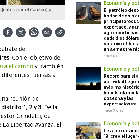
Economía y polí
 (Juntos por el Cambio) y
El petróleo desp
harina de soja 
principal produ
exportado, y aún
agro aportó casi
cada diez dólare
sostuvo el lider
debate de
un semestre ré
hace 8 días
res.
Con el objetivo de
ara el campo
y, también,
Economía y polí
 diferentes fuerzas a
Récord para el a
actividad llegó 
máximo históri
impulsada por l
una reunión de
cosecha y las
exportaciones
istrito 1, 2 y 3.
De la
hace 9 días
Néstor Grindetti, de
Economía y polí
 La Libertad Avanza. El
Levantó un acop
19, creó el lugar