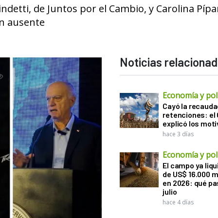
indetti, de Juntos por el Cambio, y Carolina Píp
ran ausente
Noticias relaciona
Economía y polí
Cayó la recauda
retenciones: el
explicó los mot
hace 3 días
Economía y polí
El campo ya liq
de US$ 16.000 m
en 2026: qué pa
julio
hace 4 días