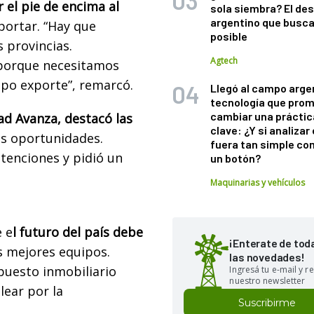
r el pie de encima al
sola siembra? El des
argentino que busca
xportar. “Hay que
posible
s provincias.
Agtech
 porque necesitamos
mpo exporte”, remarcó.
Llegó al campo arge
tecnología que pro
cambiar una práctic
ad Avanza, destacó las
clave: ¿Y si analizar 
as oportunidades.
fuera tan simple co
etenciones y pidió un
un botón?
Maquinarias y vehículos
 e
l futuro del país debe
¡Enterate de tod
s mejores equipos.
las novedades!
puesto inmobiliario
Ingresá tu e-mail y re
nuestro newsletter
lear por la
Suscribirme