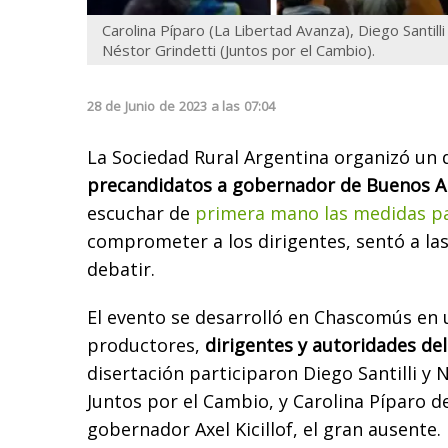
Carolina Píparo (La Libertad Avanza), Diego Santilli
Néstor Grindetti (Juntos por el Cambio).
28
de
Junio
de
2023
a las
07:04
La Sociedad Rural Argentina organizó un 
precandidatos a gobernador de Buenos Ai
escuchar de
primera mano las medidas p
comprometer a los dirigentes, sentó a las
debatir.
El evento se desarrolló en Chascomús en 
productores,
dirigentes y autoridades del d
disertación participaron Diego Santilli y 
Juntos por el Cambio, y Carolina Píparo de
gobernador Axel Kicillof, el gran ausente.