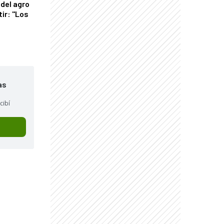
del agro
tir: "Los
"
as
cibí