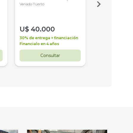
4WD, PATON
Venado Tuerto
Venado Tuerto
U$
40.000
U$
30.000
30% de entrega + financiación
30% de entrega + 
Financialo en 4 años
Financialo en 3 a
Consultar
Consul