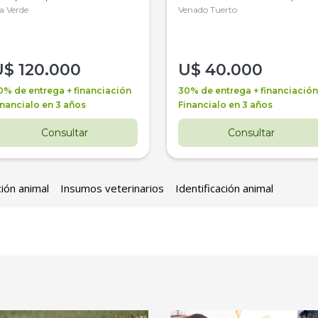
la Verde
4WD, PATON
Venado Tuerto
U$
120.000
U$
40.000
0% de entrega + financiación
30% de entrega + financiación
inancialo en 3 años
Financialo en 3 años
Consultar
Consultar
ción animal
Insumos veterinarios
Identificación animal