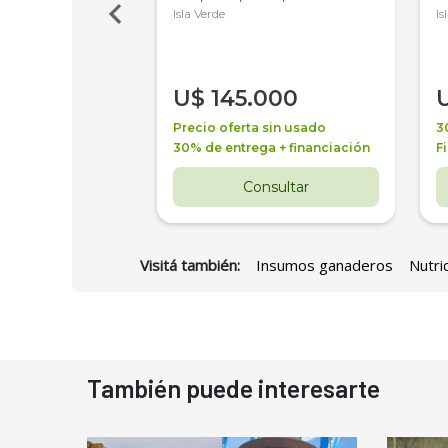
Isla Verde
Is
000
U$
145.000
a + financiación
Precio oferta sin usado
3
 4 años
30% de entrega + financiación
F
nsultar
Consultar
Visitá también:
Insumos ganaderos
Nutri
También puede interesarte