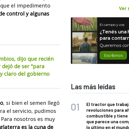
 que el impedimento
Ver
e control y algunas
El campo y vos
¿Tenés una h
para contar
Queremos con
Escribinos
mbios, dijo que recién
 dejó de ser "para
 claro del gobierno
Las más leídas
zo
, si bien el semen llegó
El tractor que trabaj
revoluciones para a
ra el servicio, pudimos
combustible y tiene
. Para nosotros es muy
que parece una com
glaterra es la cuna de
lo último en el mund