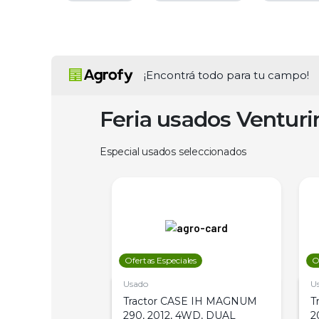
¡Encontrá todo para tu campo!
Feria usados Ventur
Especial usados seleccionados
les
Ofertas Especiales
O
Usado
U
a Metalfor 7040,
Tractor CASE IH MAGNUM
T
Bot 32 Mts
290, 2012, 4WD, DUAL
2