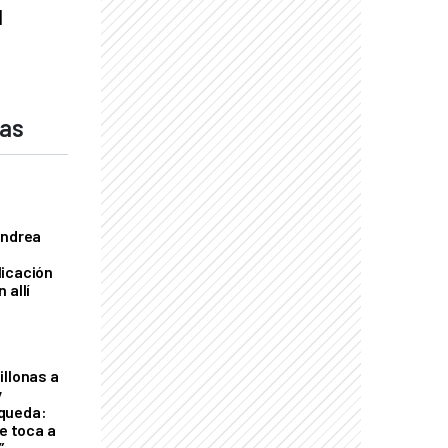
l
das
Andrea
licación
 allí
illonas a
y
queda:
le toca a
”