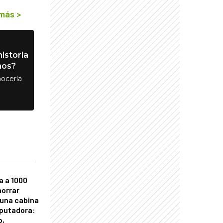
 más
>
istoria
nos?
ocerla
a a 1000
horrar
 una cabina
putadora:
o,