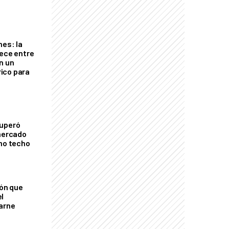
nes: la
rece entre
n un
ico para
cuperó
 mercado
imo techo
ión que
l
arne