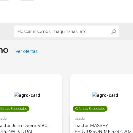
ino
Ver ofertas
fertas Especiales
Ofertas Especiales
sado
Usado
ractor John Deere 6180J,
Tractor MASSEY
014, 4WD, DUAL
FERGUSSON MF 4292, 2020