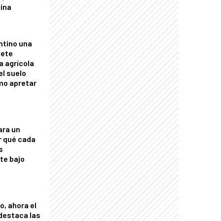
tina
ntino una
mete
a agrícola
el suelo
mo apretar
ara un
r qué cada
s
nte bajo
o, ahora el
 destaca las