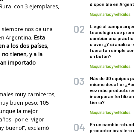
disponible en Argen
 Rural con 3 ejemplares,
Maquinarias y vehículos
Llegó al campo arge
e siempre nos da una
tecnología que pro
en Argentina.
Esta
cambiar una práctic
clave: ¿Y si analizar 
n a los dos países,
fuera tan simple co
no tienen, y a la
un botón?
han importado
Maquinarias y vehículos
Más de 30 equipos p
mismo desafío: ¿Po
vez más productore
ales muy carniceros;
incorporan fertiliza
 muy buen peso: 105
tierra?
unque la mejor
Maquinarias y vehículos
años, por el vigor
En un cambio rotund
uy bueno!”, exclamó
productor brasilero