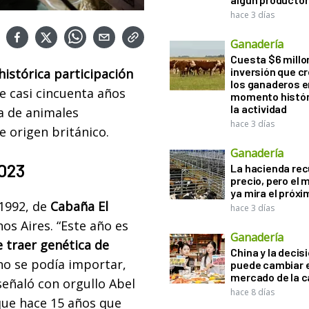
hace 3 días
Ganadería
Cuesta $6 millo
inversión que c
histórica participación
los ganaderos e
e casi cincuenta años
momento histór
la actividad
sa de animales
hace 3 días
e origen británico.
Ganadería
023
La hacienda re
precio, pero el
ya mira el próx
 1992, de
Cabaña El
hace 3 días
os Aires. “Este año es
Ganadería
e traer genética de
China y la decis
o se podía importar,
puede cambiar e
mercado de la c
señaló con orgullo Abel
hace 8 días
que hace 15 años que