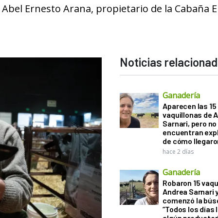
 Abel Ernesto Arana, propietario de la Cabaña E
Noticias relaciona
Ganadería
Aparecen las 15
vaquillonas de 
Sarnari, pero no
encuentran exp
de cómo llegaron
hace 2 días
Ganadería
Robaron 15 vaqu
Andrea Sarnari 
comenzó la bús
“Todos los días 
algún productor