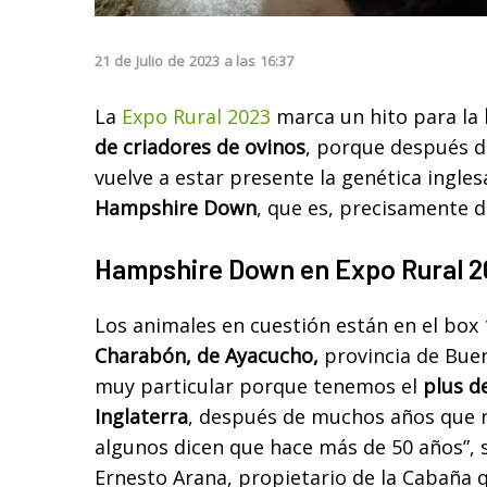
21
de
Julio
de
2023
a las
16:37
La
Expo Rural 2023
marca un hito para la
de criadores de ovinos
, porque después d
vuelve a estar presente la genética ingle
Hampshire Down
, que es, precisamente d
Hampshire Down en Expo Rural 2
Los animales en cuestión están en el box
Charabón, de Ayacucho,
provincia de Buen
muy particular porque tenemos el
plus d
Inglaterra
, después de muchos años que n
algunos dicen que hace más de 50 años”, 
Ernesto Arana, propietario de la Cabaña 