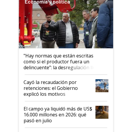
Economía y política
"Hay normas que están escritas
como si el productor fuera un
delincuente”: la desregulación llegó
al Congreso Aapresid y hasta se
habló del financiamiento al IPCVA
Cayó la recaudación por
retenciones: el Gobierno
explicó los motivos
El campo ya liquidó más de US$
16.000 millones en 2026: qué
pasó en julio