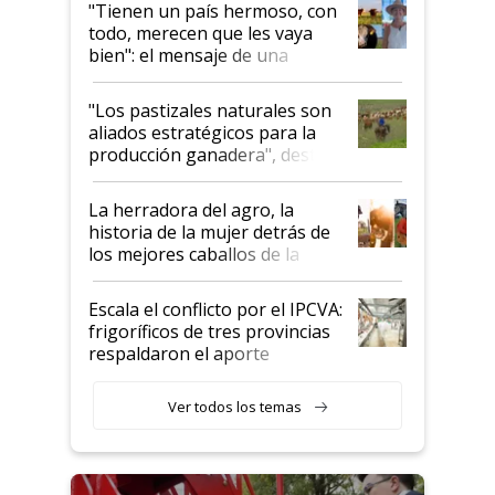
"Tienen un país hermoso, con
todo, merecen que les vaya
bien": el mensaje de una
ganadera uruguaya sobre las
oportunidades que se abren
"Los pastizales naturales son
para el agro en Argentina, con
aliados estratégicos para la
foco en la carne
producción ganadera", destaca
la iniciativa que ya reúne a 46
establecimientos en Argentina
La herradora del agro, la
historia de la mujer detrás de
los mejores caballos de la
Argentina y los mitos que
todavía hacen sufrir a estos
Escala el conflicto por el IPCVA:
animales: "Mientras me
frigoríficos de tres provincias
descalificaban, yo seguí
respaldaron el aporte
haciendo currículum"
obligatorio
Ver todos los temas