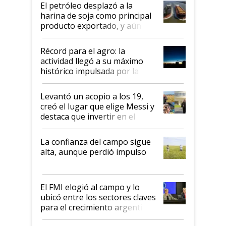
El petróleo desplazó a la
harina de soja como principal
producto exportado, y aún así
el agro aportó casi seis de cada
diez dólares y sostuvo el
Récord para el agro: la
liderazgo en un semestre
actividad llegó a su máximo
récord
histórico impulsada por la
cosecha y las exportaciones
Levantó un acopio a los 19,
creó el lugar que elige Messi y
destaca que invertir en el
kirchnerismo era como "darle
plata a un hijo para droga":
La confianza del campo sigue
Juan Félix Rossetti, el libertario
alta, aunque perdió impulso
que de una dura crisis salió
más fuerte y apuesta al cambio
de Milei
El FMI elogió al campo y lo
ubicó entre los sectores claves
para el crecimiento argentino