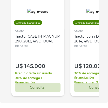
Ofertas Especiales
Ofertas Especiales
Usado
Usado
Tractor CASE IH MAGNUM
Tractor John Deere 
290, 2012, 4WD, DUAL
2014, 4WD, DUAL
Isla Verde
Isla Verde
U$
145.000
U$
120.000
Precio oferta sin usado
30% de entrega +
financiación
30% de entrega +
financiación
Financialo en 3 años
Consultar
Consultar