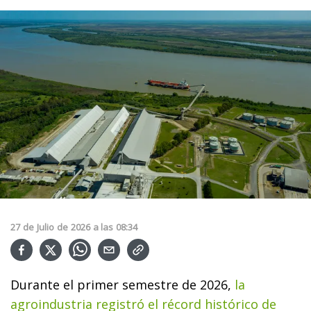
27
de
Julio
de
2026
a las
08:34
Durante el primer semestre de 2026,
la
agroindustria registró el récord histórico de