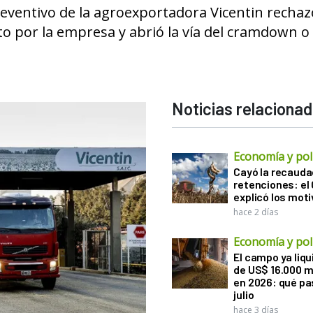
 preventivo de la agroexportadora Vicentin recha
o por la empresa y abrió la vía del cramdown o
Noticias relaciona
Economía y polí
Cayó la recauda
retenciones: el
explicó los mot
hace 2 días
Economía y polí
El campo ya liq
de US$ 16.000 m
en 2026: qué pa
julio
hace 3 días