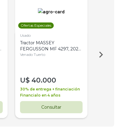
Ofertas Especiales
Ofertas Especiales
Usado
Usado
Tractor MASSEY
Tractor AGCO ALL
,
FERGUSSON MF 4297, 2020,
2003, 4WD, PA
4WD, PATON
Venado Tuerto
Venado Tuerto
U$
40.000
U$
30.000
30% de entrega + financiación
30% de entrega + 
Financialo en 4 años
Financialo en 3 a
Consultar
Consul