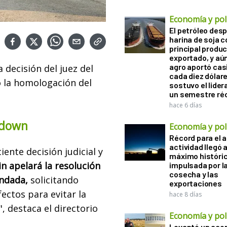
Economía y polí
El petróleo desp
harina de soja 
principal produ
exportado, y aún
agro aportó casi
decisión del juez del
cada diez dólare
ó la homologación del
sostuvo el lider
un semestre ré
hace 6 días
mdown
Economía y polí
Récord para el a
actividad llegó 
ente decisión judicial y
máximo históri
in apelará la resolución
impulsada por l
cosecha y las
undada,
solicitando
exportaciones
ectos para evitar la
hace 8 días
, destaca el directorio
Economía y polí
Levantó un acop