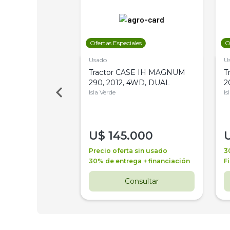
les
Ofertas Especiales
O
Usado
U
 Deere 7515,
Tractor CASE IH MAGNUM
T
 PATON
290, 2012, 4WD, DUAL
2
es
Isla Verde
Is
000
U$
145.000
a + financiación
Precio oferta sin usado
3
 3 años
30% de entrega + financiación
F
nsultar
Consultar