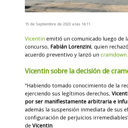
15
de
Septiembre
de
2023
a las
16:11
Vicentin
emitió un comunicado luego de la 
concurso,
Fabián Lorenzini
, quien rechaz
acuerdo preventivo y lanzó un
cramdown.
Vicentin sobre la decisión de cra
"Habiendo tomado conocimiento de la reci
ejerciendo sus legítimos derechos,
Vicent
por ser manifiestamente arbitraria e inf
además la suspensión inmediata de sus ef
configuración de perjuicios irremediables"
de
Vicentin
.