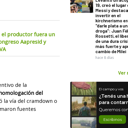
19, creó el lugar
Messi y destaca
invertir en el
kirchnerismo e
"darle plata a un
droga": Juan Fél
 el productor fuera un
Rossetti, el libe
Congreso Aapresid y
de una dura cris
más fuerte y ap
CVA
cambio de Milei
hace 8 días
Ver
entivo de la
El campo y vos
homologación del
¿Tenés una h
ó la vía del cramdown o
para contar
ormaron fuentes
Queremos con
Escribinos