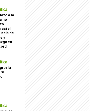
tica
lazó a la
como
cto
 así el
 seis de
s y
azgo en
cord
tica
gro: la
a su
co
a
tica
io a los