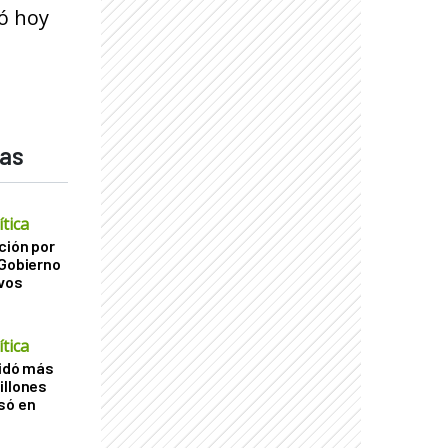
zó hoy
das
tica
ción por
 Gobierno
ivos
tica
uidó más
illones
só en