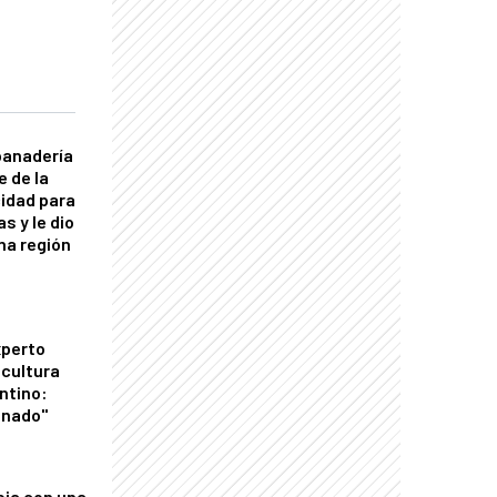
panadería
e de la
idad para
s y le dio
una región
xperto
icultura
ntino:
onado"
oja con una