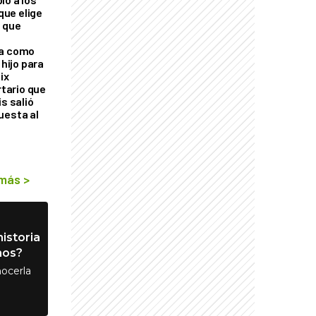
 que elige
 que
ra como
 hijo para
ix
rtario que
is salió
uesta al
 más
>
istoria
nos?
ocerla