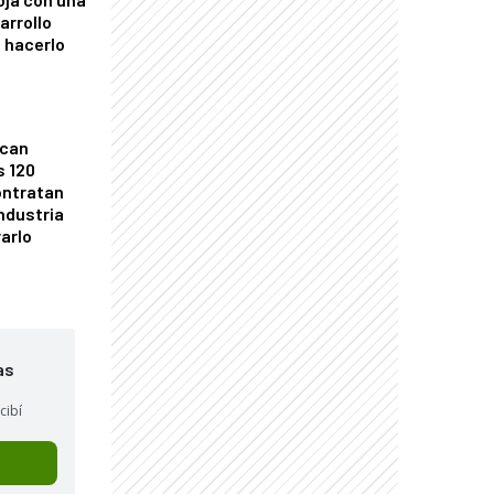
arrollo
 hacerlo
ican
s 120
ontratan
industria
arlo
as
cibí