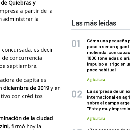
 de Quiebras y
mpresa a partir de la
n administrar la
Las más leídas
Cómo una pequeña 
pasó a ser un gigant
concursada, es decir
molienda, con capac
o de concurrencia
1000 toneladas diaria
impulso al trigo en 
 de septiembre.
poco habitual
tadora de capitales
Agricultura
n diciembre de 2019
y en
La sorpresa de un e
tivo con créditos
internacional en agr
sobre el campo arge
"Estoy muy impresi
ominación de la ciudad
Agricultura
ini,
firmó hoy la
¿Dos cosechas de s