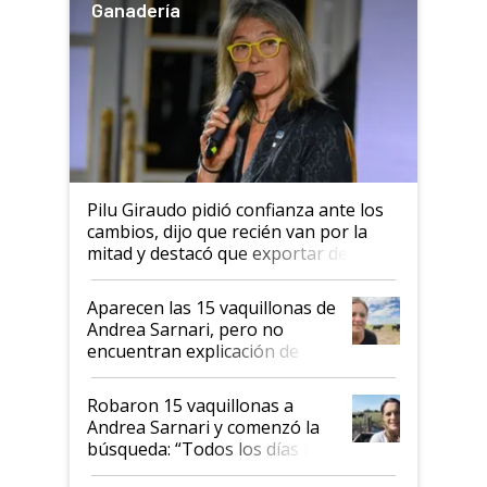
Ganadería
Pilu Giraudo pidió confianza ante los
cambios, dijo que recién van por la
mitad y destacó que exportar dejó de
ser "para unos pocos": "Tenemos un
mandato muy claro del gobierno
Aparecen las 15 vaquillonas de
nacional"
Andrea Sarnari, pero no
encuentran explicación de
cómo llegaron allí
Robaron 15 vaquillonas a
Andrea Sarnari y comenzó la
búsqueda: “Todos los días le
toca a algún productor”