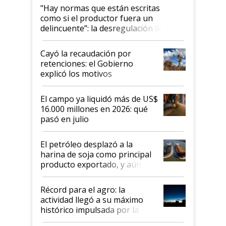
"Hay normas que están escritas
como si el productor fuera un
delincuente”: la desregulación llegó
al Congreso Aapresid y hasta se
habló del financiamiento al IPCVA
Cayó la recaudación por
retenciones: el Gobierno
explicó los motivos
El campo ya liquidó más de US$
16.000 millones en 2026: qué
pasó en julio
El petróleo desplazó a la
harina de soja como principal
producto exportado, y aún así
el agro aportó casi seis de cada
diez dólares y sostuvo el
Récord para el agro: la
liderazgo en un semestre
actividad llegó a su máximo
récord
histórico impulsada por la
cosecha y las exportaciones