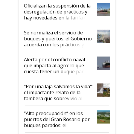
Oficializan la suspensión de la
desregulación de prácticos y
hay novedades en la tarifa de
la hidrovía
Se normaliza el servicio de
buques y puertos: el Gobierno
acuerda con los prácticos y
suspende el decreto de
desregulación
Alerta por el conflicto naval
que impacta al agro: lo que
cuesta tener un buque parado
y el peligro de que Argentina
pase a ser "país sucio"
"Por una laja salvamos la vida":
el impactante relato de la
tambera que sobrevivió al
tornado
“Alta preocupación” en los
puertos del Gran Rosario por
buques parados: el
funcionamiento de las