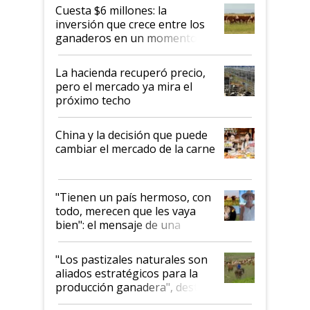
Cuesta $6 millones: la
inversión que crece entre los
ganaderos en un momento
histórico para la actividad
La hacienda recuperó precio,
pero el mercado ya mira el
próximo techo
China y la decisión que puede
cambiar el mercado de la carne
"Tienen un país hermoso, con
todo, merecen que les vaya
bien": el mensaje de una
ganadera uruguaya sobre las
oportunidades que se abren
"Los pastizales naturales son
para el agro en Argentina, con
aliados estratégicos para la
foco en la carne
producción ganadera", destaca
la iniciativa que ya reúne a 46