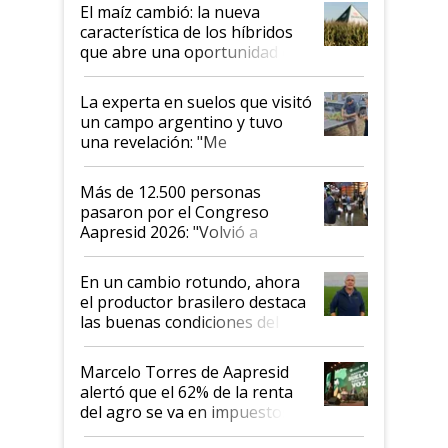
infinitas"
El maíz cambió: la nueva
característica de los híbridos
que abre una oportunidad en
el lote
La experta en suelos que visitó
un campo argentino y tuvo
una revelación: "Me
impresionó mucho"
Más de 12.500 personas
pasaron por el Congreso
Aapresid 2026: "Volvió a
demostrar que hablar del
suelo es hablar de todo el
En un cambio rotundo, ahora
sistema productivo"
el productor brasilero destaca
las buenas condiciones del
agro argentino para invertir:
"Los veo más motivados"
Marcelo Torres de Aapresid
alertó que el 62% de la renta
del agro se va en impuestos:
"No es bueno que en