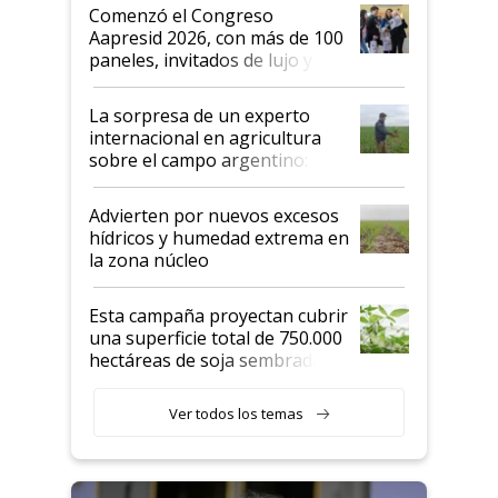
Argentina se sigan discutiendo
Comenzó el Congreso
las mismas cosas de hace 50
Aapresid 2026, con más de 100
años"
paneles, invitados de lujo y
todas las tendencias
La sorpresa de un experto
internacional en agricultura
sobre el campo argentino:
"Estoy muy impresionado"
Advierten por nuevos excesos
hídricos y humedad extrema en
la zona núcleo
Esta campaña proyectan cubrir
una superficie total de 750.000
hectáreas de soja sembradas
con una nueva generación de
variedades que marcan un
Ver todos los temas
salto tecnológico en genética y
rendimiento