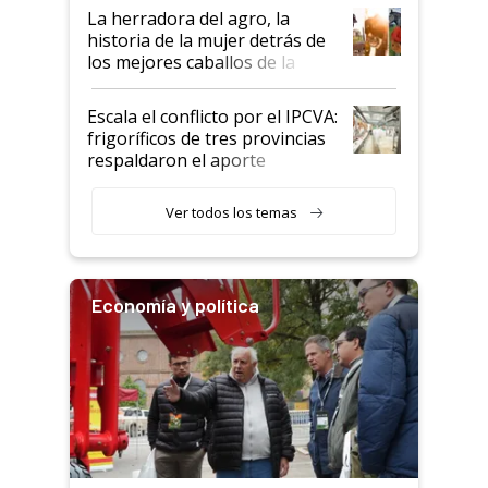
establecimientos en Argentina
La herradora del agro, la
historia de la mujer detrás de
los mejores caballos de la
Argentina y los mitos que
todavía hacen sufrir a estos
Escala el conflicto por el IPCVA:
animales: "Mientras me
frigoríficos de tres provincias
descalificaban, yo seguí
respaldaron el aporte
haciendo currículum"
obligatorio
Ver todos los temas
Economía y política