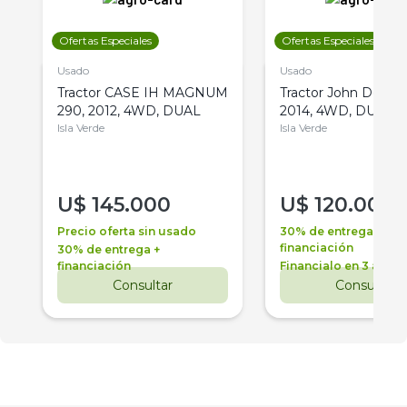
Ofertas Especiales
Ofertas Especiales
Usado
Usado
Tractor CASE IH MAGNUM
Tractor John Deere 
290, 2012, 4WD, DUAL
2014, 4WD, DUAL
Isla Verde
Isla Verde
U$
145.000
U$
120.000
Precio oferta sin usado
30% de entrega +
financiación
30% de entrega +
financiación
Financialo en 3 años
Consultar
Consultar