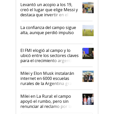
Levantó un acopio a los 19,
creó el lugar que elige Messi y
destaca que invertir en el
kirchnerismo era como "darle
plata a un hijo para droga":
La confianza del campo sigue
Juan Félix Rossetti, el libertario
alta, aunque perdió impulso
que de una dura crisis salió
más fuerte y apuesta al cambio
de Milei
El FMI elogió al campo y lo
ubicó entre los sectores claves
para el crecimiento argentino
Milei y Elon Musk instalarán
internet en 6000 escuelas
rurales de la Argentina gracias
a un acuerdo con Starlink
Milei en La Rural: el campo
apoyó el rumbo, pero sin
renunciar al reclamo por las
retenciones