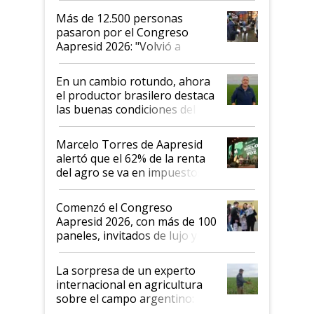
Más de 12.500 personas
pasaron por el Congreso
Aapresid 2026: "Volvió a
demostrar que hablar del
suelo es hablar de todo el
En un cambio rotundo, ahora
sistema productivo"
el productor brasilero destaca
las buenas condiciones del
agro argentino para invertir:
"Los veo más motivados"
Marcelo Torres de Aapresid
alertó que el 62% de la renta
del agro se va en impuestos:
"No es bueno que en
Argentina se sigan discutiendo
Comenzó el Congreso
las mismas cosas de hace 50
Aapresid 2026, con más de 100
años"
paneles, invitados de lujo y
todas las tendencias
La sorpresa de un experto
internacional en agricultura
sobre el campo argentino:
"Estoy muy impresionado"