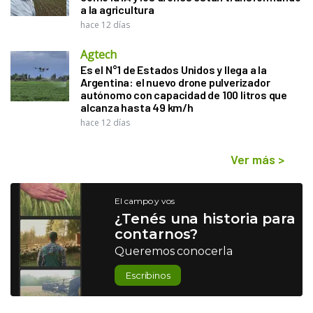
a la agricultura
hace 12 días
Agtech
Es el N°1 de Estados Unidos y llega a la
Argentina: el nuevo drone pulverizador
autónomo con capacidad de 100 litros que
alcanza hasta 49 km/h
hace 12 días
Ver más
>
El campo y vos
¿Tenés una historia para
contarnos?
Queremos conocerla
Escribinos