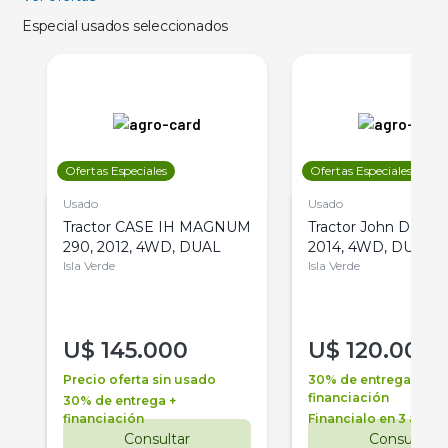
Especial usados seleccionados
Ofertas Especiales
Ofertas Especiales
Usado
Usado
Tractor CASE IH MAGNUM
Tractor John Deere 
290, 2012, 4WD, DUAL
2014, 4WD, DUAL
Isla Verde
Isla Verde
U$
145.000
U$
120.000
Precio oferta sin usado
30% de entrega +
financiación
30% de entrega +
financiación
Financialo en 3 años
Consultar
Consultar