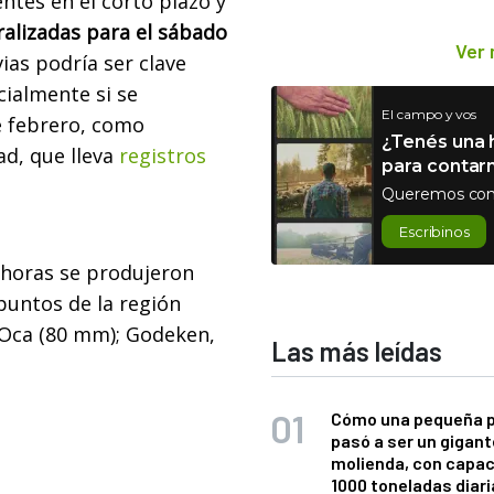
entes en el corto plazo y
alizadas para el sábado
Ver
vias podría ser clave
cialmente si se
El campo y vos
 febrero, como
¿Tenés una h
ad, que lleva
registros
para contar
Queremos con
Escribinos
4 horas se produjeron
puntos de la región
 Oca (80 mm); Godeken,
Las más leídas
Cómo una pequeña 
pasó a ser un gigant
molienda, con capac
1000 toneladas diaria