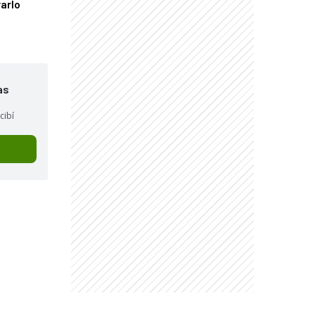
arlo
as
cibí