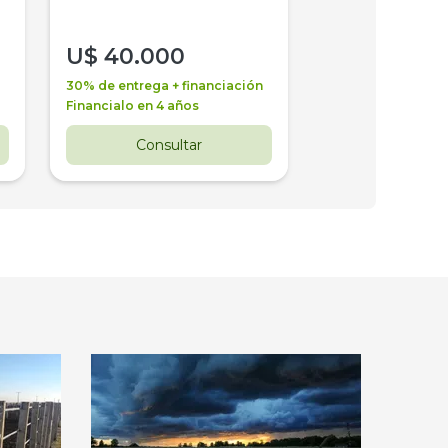
U$
40.000
U$
30.000
30% de entrega + financiación
30% de entrega + 
Financialo en 4 años
Financialo en 3 a
Consultar
Consul