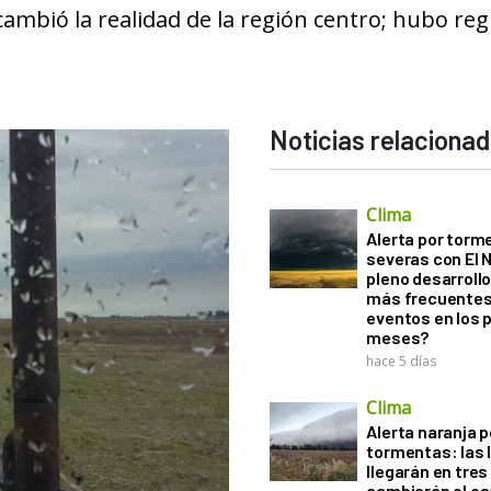
 cambió la realidad de la región centro; hubo reg
Noticias relaciona
Clima
Alerta por torm
severas con El 
pleno desarroll
más frecuentes
eventos en los 
meses?
hace 5 días
Clima
Alerta naranja p
tormentas: las l
llegarán en tres
cambiarán el es