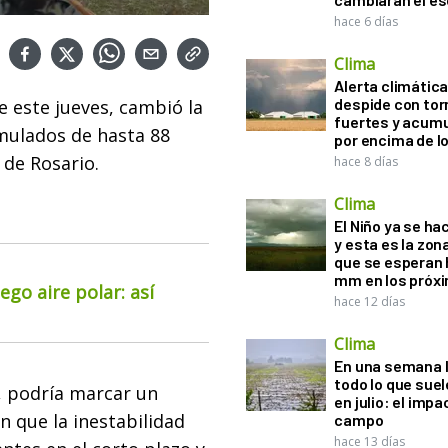
hace 6 días
Clima
Alerta climática:
despide con to
e este jueves, cambió la
fuertes y acum
mulados de hasta 88
por encima de 
 de Rosario.
hace 8 días
Clima
El Niño ya se ha
y esta es la zona
que se esperan 
mm en los próx
go aire polar: así
hace 12 días
Clima
En una semana l
todo lo que suel
l, podría marcar un
en julio: el impa
n que la inestabilidad
campo
hace 13 días