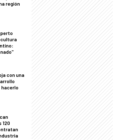
una región
xperto
icultura
ntino:
onado"
oja con una
arrollo
 hacerlo
ican
s 120
ontratan
industria