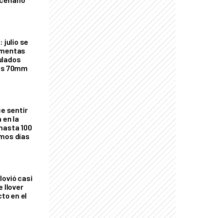
 julio se
rmentas
ulados
los 70mm
ce sentir
 en la
hasta 100
imos días
lovió casi
e llover
cto en el