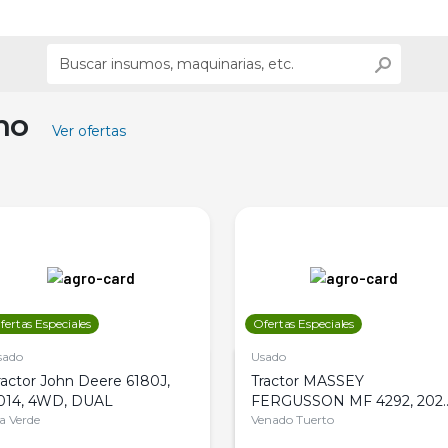
ino
Ver ofertas
fertas Especiales
Ofertas Especiales
sado
Usado
ractor John Deere 6180J,
Tractor MASSEY
014, 4WD, DUAL
FERGUSSON MF 4292, 2020
la Verde
4WD, PATON
Venado Tuerto