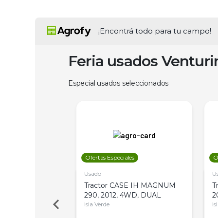
¡Encontrá todo para tu campo!
Feria usados Ventur
Especial usados seleccionados
les
Ofertas Especiales
O
Usado
U
a Metalfor 7040,
Tractor CASE IH MAGNUM
T
Bot 32 Mts
290, 2012, 4WD, DUAL
2
Isla Verde
Is