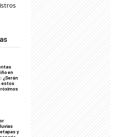
istros
das
entas
Niño en
o: ¿Serán
 estos
próximos
or
luvias
 etapas y
cenario