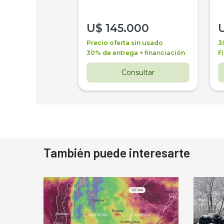
000
U$
145.000
a + financiación
Precio oferta sin usado
3
 4 años
30% de entrega + financiación
F
nsultar
Consultar
También puede interesarte