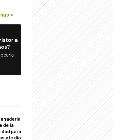
 más
>
istoria
nos?
ocerla
panadería
e de la
idad para
s y le dio