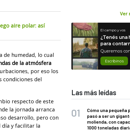
Ver
go aire polar: así
El campo y vos
¿Tenés una h
para contar
Queremos con
a de humedad, lo cual
Escribinos
ndas de la atmósfera
urbaciones, por eso los
s condiciones del
Las más leídas
ambio respecto de este
de la jornada arranca
Cómo una pequeña 
pasó a ser un gigant
so desarrollo, pero con
molienda, con capac
día y facilitar la
1000 toneladas diaria