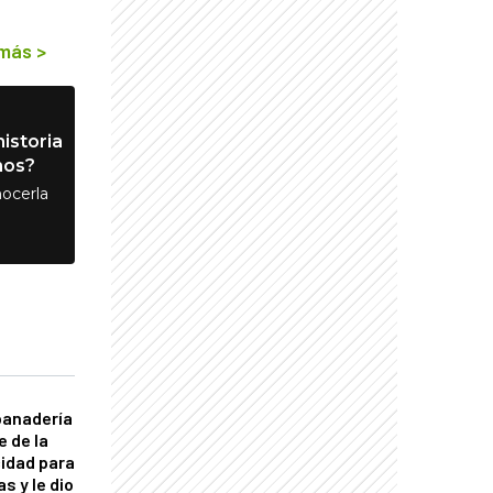
 más
>
istoria
nos?
ocerla
panadería
e de la
idad para
s y le dio