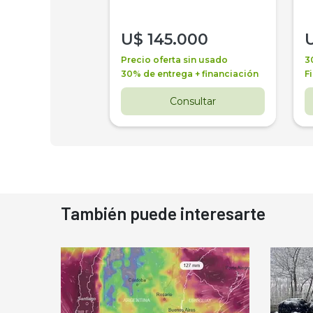
000
U$
145.000
a + financiación
Precio oferta sin usado
3
 3 años
30% de entrega + financiación
F
nsultar
Consultar
También puede interesarte