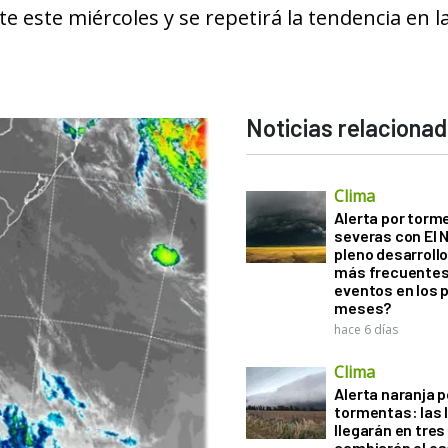
 este miércoles y se repetirá la tendencia en l
Noticias relaciona
Clima
Alerta por torm
severas con El 
pleno desarroll
más frecuentes
eventos en los 
meses?
hace 6 días
Clima
Alerta naranja p
tormentas: las l
llegarán en tres
cambiarán el es