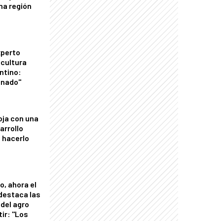
una región
xperto
icultura
ntino:
onado"
oja con una
arrollo
 hacerlo
o, ahora el
 destaca las
del agro
tir: "Los