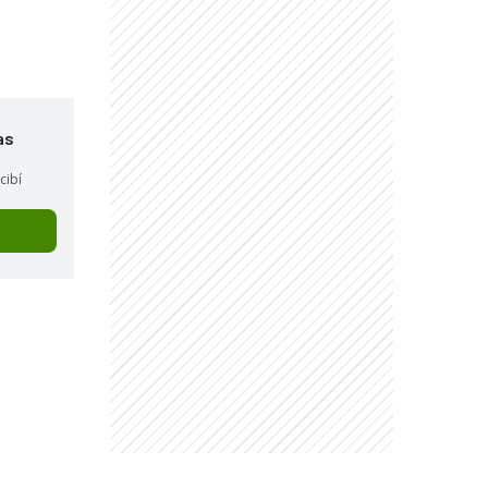
"
as
cibí