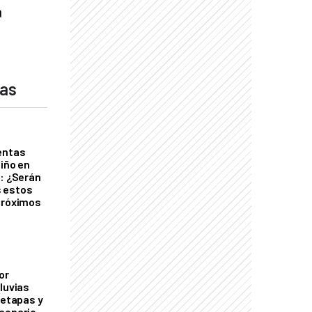
a
das
entas
Niño en
o: ¿Serán
 estos
próximos
or
luvias
 etapas y
cenario