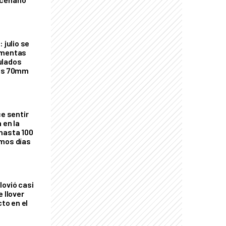
 julio se
rmentas
ulados
los 70mm
ce sentir
 en la
hasta 100
imos días
lovió casi
e llover
cto en el