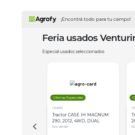
¡Encontrá todo para tu campo!
Feria usados Ventur
Especial usados seleccionados
les
Ofertas Especiales
O
Usado
U
 Deere 7515,
Tractor CASE IH MAGNUM
T
 PATON
290, 2012, 4WD, DUAL
2
es
Isla Verde
Is