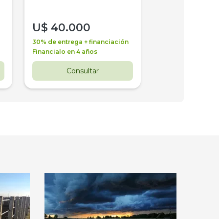
U$
40.000
U$
30.000
30% de entrega + financiación
30% de entrega + 
Financialo en 4 años
Financialo en 3 a
Consultar
Consul