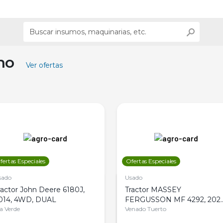
ino
Ver ofertas
fertas Especiales
Ofertas Especiales
sado
Usado
ractor John Deere 6180J,
Tractor MASSEY
014, 4WD, DUAL
FERGUSSON MF 4292, 2020
la Verde
4WD, PATON
Venado Tuerto