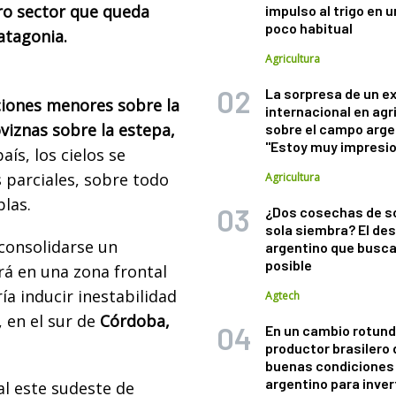
o sector que queda
impulso al trigo en 
poco habitual
atagonia.
Agricultura
La sorpresa de un e
ciones menores sobre la
internacional en agr
oviznas sobre la estepa,
sobre el campo arge
"Estoy muy impresi
aís, los cielos se
parciales, sobre todo
Agricultura
blas.
¿Dos cosechas de s
sola siembra? El des
consolidarse un
argentino que busca
posible
rá en una zona frontal
ía inducir inestabilidad
Agtech
, en el sur de
Córdoba,
En un cambio rotund
productor brasilero
buenas condiciones 
argentino para inver
al este sudeste de