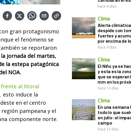
hace 6 días
Clima
Alerta climática:
despide con to
a con gran protagonismo
fuertes y acum
aunque el fenómeno se
por encima de 
 también se reportaron
hace 9 días
la jornada del martes,
Clima
de la estepa patagónica
El Niño ya se ha
y esta es la zona
 del NOA.
que se esperan 
mm en los próx
frente al litoral
hace 13 días
n,
esto induce la
Clima
udeste en el centro
En una semana l
a región pampeana y el
todo lo que suel
en julio: el impa
n gana componente norte.
campo
hace 13 días