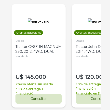
Ofertas Especiales
Ofertas Especiales
Usado
Usado
Tractor CASE IH MAGNUM
Tractor John Deere 
290, 2012, 4WD, DUAL
2014, 4WD, DUAL
Isla Verde
Isla Verde
U$
145.000
U$
120.000
Precio oferta sin usado
30% de entrega +
financiación
30% de entrega +
financiación
Financialo en 3 años
Consultar
Consultar