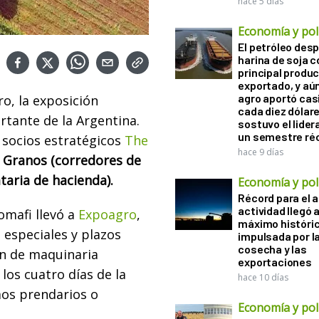
hace 5 días
Economía y polí
El petróleo desp
harina de soja 
principal produ
exportado, y aún
agro aportó casi
o, la exposición
cada diez dólare
tante de la Argentina.
sostuvo el lider
un semestre ré
 socios estratégicos
The
hace 9 días
 Granos (corredores de
taria de hacienda).
Economía y polí
Récord para el a
actividad llegó 
omafi llevó a
Expoagro
,
máximo históri
 especiales y plazos
impulsada por l
cosecha y las
ón de maquinaria
exportaciones
los cuatro días de la
hace 10 días
os prendarios o
Economía y polí