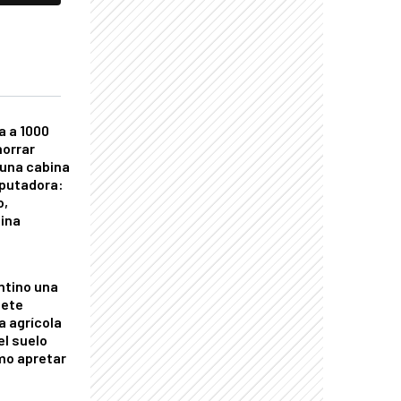
a a 1000
horrar
 una cabina
putadora:
o,
tina
ntino una
mete
a agrícola
el suelo
mo apretar