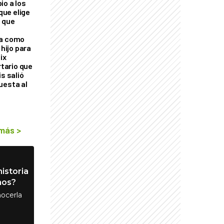
io a los
 que elige
 que
ra como
 hijo para
ix
rtario que
is salió
uesta al
 más
>
istoria
nos?
ocerla