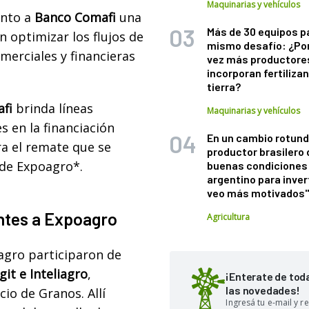
Maquinarias y vehículos
unto a
Banco Comafi
una
Más de 30 equipos p
 optimizar los flujos de
mismo desafío: ¿Po
merciales y financieras
vez más productore
incorporan fertiliza
tierra?
fi
brinda líneas
Maquinarias y vehículos
 en la financiación
En un cambio rotund
ra el remate que se
productor brasilero
 de Expoagro*.
buenas condiciones 
argentino para inver
veo más motivados
antes a Expoagro
Agricultura
agro participaron de
it e Inteliagro
,
¡Enterate de tod
las novedades!
io de Granos. Allí
Ingresá tu e-mail y re