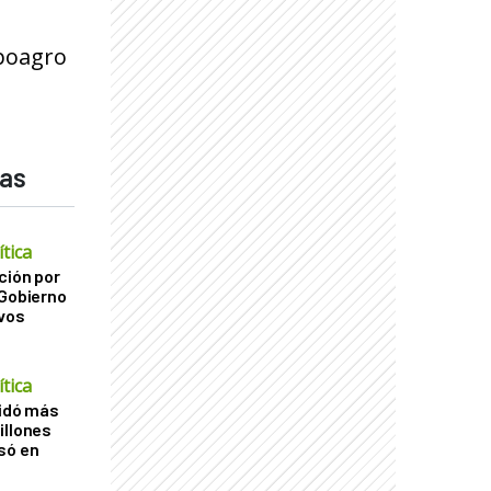
xpoagro
das
tica
ción por
 Gobierno
ivos
tica
uidó más
illones
só en