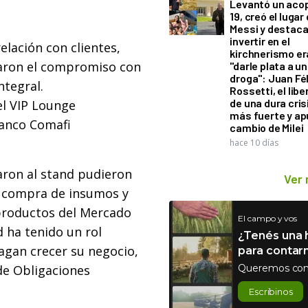
Levantó un acop
19, creó el lugar
Messi y destaca
invertir en el
elación con clientes,
kirchnerismo e
zaron el compromiso con
"darle plata a un
droga": Juan Fél
ntegral.
Rossetti, el libe
de una dura cris
el VIP Lounge
más fuerte y ap
anco Comafi
cambio de Milei
hace 10 días
aron al stand pudieron
Ver
a compra de insumos y
 productos del Mercado
El campo y vos
d ha tenido un rol
¿Tenés una h
agan crecer su negocio,
para contar
de Obligaciones
Queremos con
Escribinos