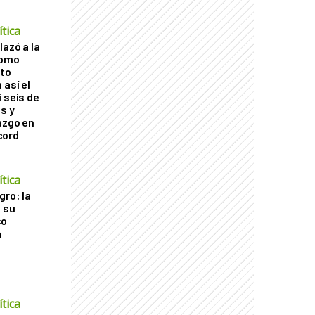
tica
lazó a la
como
cto
 así el
 seis de
s y
azgo en
cord
tica
gro: la
a su
co
a
tica