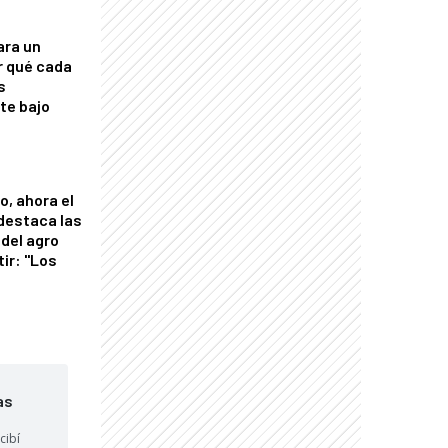
ara un
r qué cada
s
nte bajo
o, ahora el
 destaca las
del agro
tir: "Los
"
as
cibí