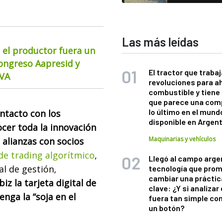
Las más leídas
 el productor fuera un
Congreso Aapresid y
El tractor que trabaj
CVA
revoluciones para a
combustible y tiene
que parece una com
lo último en el mund
ntacto con los
disponible en Argen
cer toda la innovación
Maquinarias y vehículos
 alianzas con socios
de trading algorítmico
,
Llegó al campo arge
al de gestión,
tecnología que pro
cambiar una práctic
iz la tarjeta digital de
clave: ¿Y si analizar 
nga la “soja en el
fuera tan simple co
un botón?