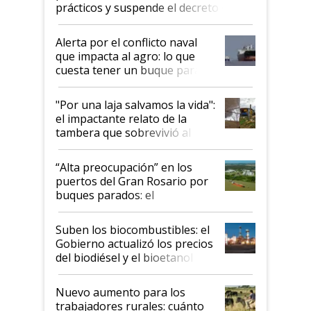
prácticos y suspende el decreto de
desregulación
Alerta por el conflicto naval
que impacta al agro: lo que
cuesta tener un buque parado
y el peligro de que Argentina
pase a ser "país sucio"
"Por una laja salvamos la vida":
el impactante relato de la
tambera que sobrevivió al
tornado
“Alta preocupación” en los
puertos del Gran Rosario por
buques parados: el
funcionamiento de las
exportadoras en tensión tras
Suben los biocombustibles: el
la medida de fuerza de los
Gobierno actualizó los precios
prácticos
del biodiésel y el bioetanol
Nuevo aumento para los
trabajadores rurales: cuánto