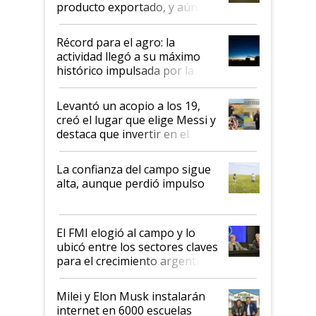
producto exportado, y aún así
el agro aportó casi seis de cada
diez dólares y sostuvo el
Récord para el agro: la
liderazgo en un semestre
actividad llegó a su máximo
récord
histórico impulsada por la
cosecha y las exportaciones
Levantó un acopio a los 19,
creó el lugar que elige Messi y
destaca que invertir en el
kirchnerismo era como "darle
plata a un hijo para droga":
La confianza del campo sigue
Juan Félix Rossetti, el libertario
alta, aunque perdió impulso
que de una dura crisis salió
más fuerte y apuesta al cambio
de Milei
El FMI elogió al campo y lo
ubicó entre los sectores claves
para el crecimiento argentino
Milei y Elon Musk instalarán
internet en 6000 escuelas