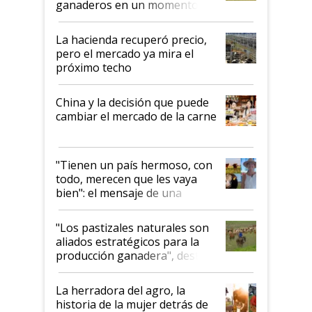
ganaderos en un momento
histórico para la actividad
La hacienda recuperó precio,
pero el mercado ya mira el
próximo techo
China y la decisión que puede
cambiar el mercado de la carne
"Tienen un país hermoso, con
todo, merecen que les vaya
bien": el mensaje de una
ganadera uruguaya sobre las
oportunidades que se abren
"Los pastizales naturales son
para el agro en Argentina, con
aliados estratégicos para la
foco en la carne
producción ganadera", destaca
la iniciativa que ya reúne a 46
establecimientos en Argentina
La herradora del agro, la
historia de la mujer detrás de