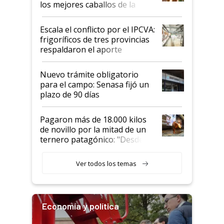
los mejores caballos de la
Argentina y los mitos que
todavía hacen sufrir a estos
Escala el conflicto por el IPCVA:
animales: "Mientras me
frigoríficos de tres provincias
descalificaban, yo seguí
respaldaron el aporte
haciendo currículum"
obligatorio
Nuevo trámite obligatorio
para el campo: Senasa fijó un
plazo de 90 días
Pagaron más de 18.000 kilos
de novillo por la mitad de un
ternero patagónico: "Desde
que bajó del camión empezó a
llamar la atención"
Ver todos los temas
Economía y política