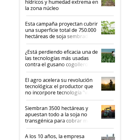
hídricos y humedad extrema en
la zona núcleo
Esta campaña proyectan cubrir
una superficie total de 750.000
hectáreas de soja sembradas
con una nueva generación de
variedades que marcan un
¿Está perdiendo eficacia una de
salto tecnológico en genética y
las tecnologías más usadas
rendimiento
contra el gusano cogollero? El
desafío de una tecnología clave
El agro acelera su revolución
tecnológica: el productor que
no incorpore tecnología "va a
perder el tren"
Siembran 3500 hectáreas y
apuestan todo a la soja no
transgénica para cobrar más
por tonelada: compraron un
semillero
A los 10 años, la empresa