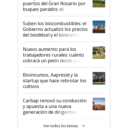
puertos del Gran Rosario por
buques parados: el
funcionamiento de las
exportadoras en tensión tras
Suben los biocombustibles: el
la medida de fuerza de los
Gobierno actualizó los precios
prácticos
del biodiésel y el bioetanol
Nuevo aumento para los
trabajadores rurales: cuánto
cobrará un peón desde julio
Bioinsumos, Aapresid y la
startup que hace rebrotar los
cultivos
Carbap renovó su conducción
y apuesta a una nueva
generación de dirigentes
rurales
Ver todos los temas