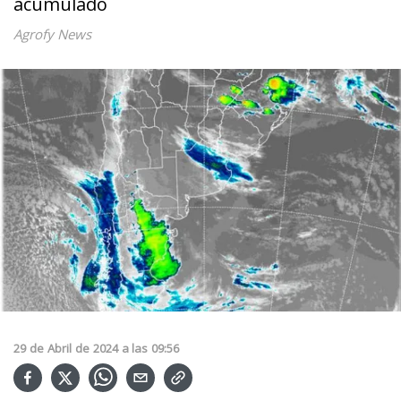
acumulado
Agrofy News
29
de
Abril
de
2024
a las
09:56