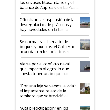
los envases fitosanitarios y el
balance de Aapresid en La Posta
Oficializan la suspensión de la
desregulación de prácticos y
hay novedades en la tarifa de
la hidrovía
Se normaliza el servicio de
buques y puertos: el Gobierno
acuerda con los prácticos y
suspende el decreto de
desregulación
Alerta por el conflicto naval
que impacta al agro: lo que
cuesta tener un buque parado
y el peligro de que Argentina
pase a ser "país sucio"
"Por una laja salvamos la vida":
el impactante relato de la
tambera que sobrevivió al
tornado
“Alta preocupación” en los