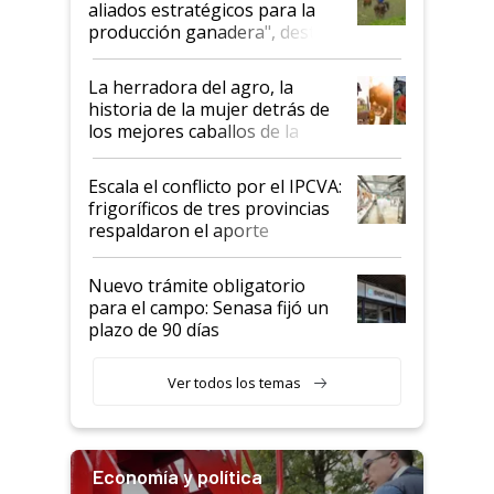
aliados estratégicos para la
foco en la carne
producción ganadera", destaca
la iniciativa que ya reúne a 46
establecimientos en Argentina
La herradora del agro, la
historia de la mujer detrás de
los mejores caballos de la
Argentina y los mitos que
todavía hacen sufrir a estos
Escala el conflicto por el IPCVA:
animales: "Mientras me
frigoríficos de tres provincias
descalificaban, yo seguí
respaldaron el aporte
haciendo currículum"
obligatorio
Nuevo trámite obligatorio
para el campo: Senasa fijó un
plazo de 90 días
Ver todos los temas
Economía y política