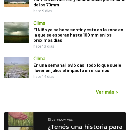
de los 70mm
hace 9 días
Clima
El Niño ya se hace sentir y esta es la zona en
la que se esperan hasta 100 mm en los
próximos días
hace 13 días
Clima
En una semana llovió casi todo lo que suele
llover en julio: el impacto en el campo
hace 14 días
Ver más
>
El campo y vos
¿Tenés una historia para