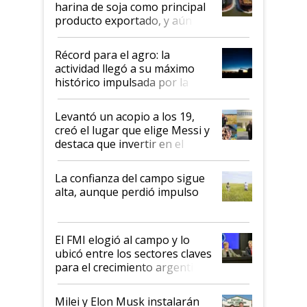
harina de soja como principal
producto exportado, y aún así
el agro aportó casi seis de cada
diez dólares y sostuvo el
Récord para el agro: la
liderazgo en un semestre
actividad llegó a su máximo
récord
histórico impulsada por la
cosecha y las exportaciones
Levantó un acopio a los 19,
creó el lugar que elige Messi y
destaca que invertir en el
kirchnerismo era como "darle
plata a un hijo para droga":
La confianza del campo sigue
Juan Félix Rossetti, el libertario
alta, aunque perdió impulso
que de una dura crisis salió
más fuerte y apuesta al cambio
de Milei
El FMI elogió al campo y lo
ubicó entre los sectores claves
para el crecimiento argentino
Milei y Elon Musk instalarán