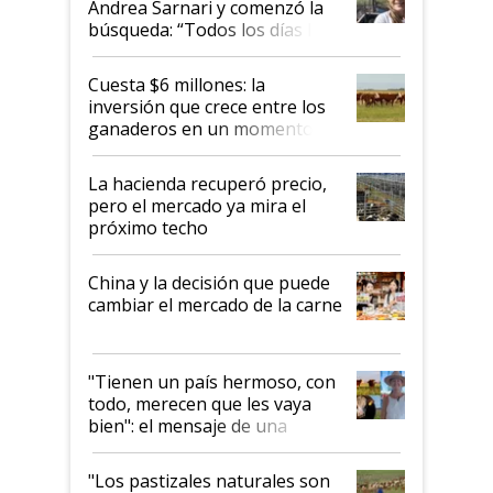
Andrea Sarnari y comenzó la
búsqueda: “Todos los días le
toca a algún productor”
Cuesta $6 millones: la
inversión que crece entre los
ganaderos en un momento
histórico para la actividad
La hacienda recuperó precio,
pero el mercado ya mira el
próximo techo
China y la decisión que puede
cambiar el mercado de la carne
"Tienen un país hermoso, con
todo, merecen que les vaya
bien": el mensaje de una
ganadera uruguaya sobre las
oportunidades que se abren
"Los pastizales naturales son
para el agro en Argentina, con