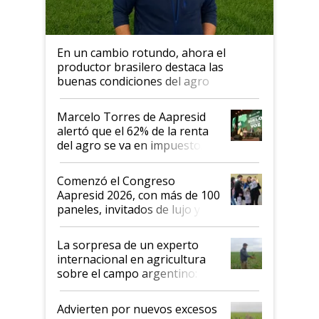
En un cambio rotundo, ahora el
productor brasilero destaca las
buenas condiciones del agro
argentino para invertir: "Los veo
más motivados"
Marcelo Torres de Aapresid
alertó que el 62% de la renta
del agro se va en impuestos:
"No es bueno que en
Argentina se sigan discutiendo
Comenzó el Congreso
las mismas cosas de hace 50
Aapresid 2026, con más de 100
años"
paneles, invitados de lujo y
todas las tendencias
La sorpresa de un experto
internacional en agricultura
sobre el campo argentino:
"Estoy muy impresionado"
Advierten por nuevos excesos