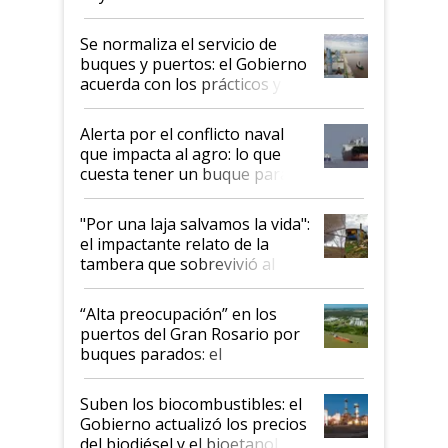
la hidrovía
Se normaliza el servicio de
buques y puertos: el Gobierno
acuerda con los prácticos y
suspende el decreto de
desregulación
Alerta por el conflicto naval
que impacta al agro: lo que
cuesta tener un buque parado
y el peligro de que Argentina
pase a ser "país sucio"
"Por una laja salvamos la vida":
el impactante relato de la
tambera que sobrevivió al
tornado
“Alta preocupación” en los
puertos del Gran Rosario por
buques parados: el
funcionamiento de las
exportadoras en tensión tras
Suben los biocombustibles: el
la medida de fuerza de los
Gobierno actualizó los precios
prácticos
del biodiésel y el bioetanol