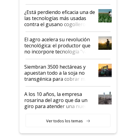
con una nueva generación de
variedades que marcan un
¿Está perdiendo eficacia una de
salto tecnológico en genética y
las tecnologías más usadas
rendimiento
contra el gusano cogollero? El
desafío de una tecnología clave
El agro acelera su revolución
tecnológica: el productor que
no incorpore tecnología "va a
perder el tren"
Siembran 3500 hectáreas y
apuestan todo a la soja no
transgénica para cobrar más
por tonelada: compraron un
semillero
A los 10 años, la empresa
rosarina del agro que da un
giro para atender una nueva
etapa en el agro
Ver todos los temas