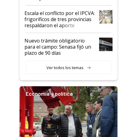
Argentina y los mitos que
todavía hacen sufrir a estos
Escala el conflicto por el IPCVA:
animales: "Mientras me
frigoríficos de tres provincias
descalificaban, yo seguí
respaldaron el aporte
haciendo currículum"
obligatorio
Nuevo trámite obligatorio
para el campo: Senasa fijó un
plazo de 90 días
Ver todos los temas
Economía y política