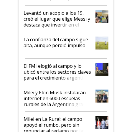
cosecha y las exportaciones
Levantó un acopio a los 19,
creó el lugar que elige Messi y
destaca que invertir en el
kirchnerismo era como "darle
plata a un hijo para droga":
La confianza del campo sigue
Juan Félix Rossetti, el libertario
alta, aunque perdió impulso
que de una dura crisis salió
más fuerte y apuesta al cambio
de Milei
El FMI elogió al campo y lo
ubicó entre los sectores claves
para el crecimiento argentino
Milei y Elon Musk instalarán
internet en 6000 escuelas
rurales de la Argentina gracias
a un acuerdo con Starlink
Milei en La Rural: el campo
apoyó el rumbo, pero sin
renunciar al reclamo por las