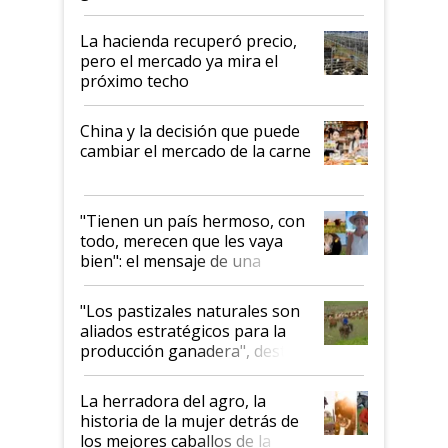
histórico para la actividad
La hacienda recuperó precio,
pero el mercado ya mira el
próximo techo
China y la decisión que puede
cambiar el mercado de la carne
"Tienen un país hermoso, con
todo, merecen que les vaya
bien": el mensaje de una
ganadera uruguaya sobre las
oportunidades que se abren
"Los pastizales naturales son
para el agro en Argentina, con
aliados estratégicos para la
foco en la carne
producción ganadera", destaca
la iniciativa que ya reúne a 46
establecimientos en Argentina
La herradora del agro, la
historia de la mujer detrás de
los mejores caballos de la