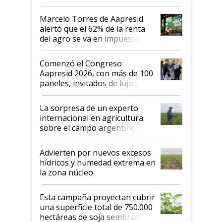
argentino para invertir: "Los veo
más motivados"
Marcelo Torres de Aapresid
alertó que el 62% de la renta
del agro se va en impuestos:
"No es bueno que en
Argentina se sigan discutiendo
Comenzó el Congreso
las mismas cosas de hace 50
Aapresid 2026, con más de 100
años"
paneles, invitados de lujo y
todas las tendencias
La sorpresa de un experto
internacional en agricultura
sobre el campo argentino:
"Estoy muy impresionado"
Advierten por nuevos excesos
hídricos y humedad extrema en
la zona núcleo
Esta campaña proyectan cubrir
una superficie total de 750.000
hectáreas de soja sembradas