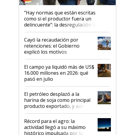
"Hay normas que están escritas
como si el productor fuera un
delincuente”: la desregulación llegó
al Congreso Aapresid y hasta se
habló del financiamiento al IPCVA
Cayó la recaudación por
retenciones: el Gobierno
explicó los motivos
El campo ya liquidó más de US$
16.000 millones en 2026: qué
pasó en julio
El petróleo desplazó a la
harina de soja como principal
producto exportado, y aún así
el agro aportó casi seis de cada
diez dólares y sostuvo el
Récord para el agro: la
liderazgo en un semestre
actividad llegó a su máximo
récord
histórico impulsada por la