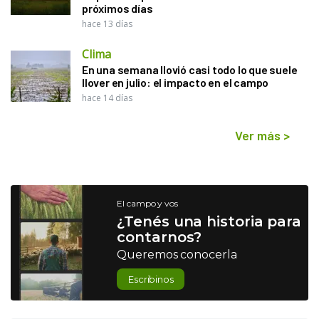
próximos días
hace 13 días
Clima
En una semana llovió casi todo lo que suele
llover en julio: el impacto en el campo
hace 14 días
Ver más
>
El campo y vos
¿Tenés una historia para
contarnos?
Queremos conocerla
Escribinos