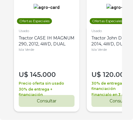
Ofertas Especiales
Ofertas Especiales
Usado
Usado
Tractor CASE IH MAGNUM
Tractor John Deere 
290, 2012, 4WD, DUAL
2014, 4WD, DUAL
Isla Verde
Isla Verde
U$
145.000
U$
120.000
Precio oferta sin usado
30% de entrega +
financiación
30% de entrega +
financiación
Financialo en 3 años
Consultar
Consultar