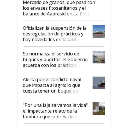
Mercado de granos, qué pasa con
los envases fitosanitarios y el
balance de Aapresid en La Posta
Oficializan la suspensión de la
desregulación de prácticos y
hay novedades en la tarifa de
la hidrovía
Se normaliza el servicio de
buques y puertos: el Gobierno
acuerda con los prácticos y
suspende el decreto de
desregulación
Alerta por el conflicto naval
que impacta al agro: lo que
cuesta tener un buque parado
y el peligro de que Argentina
pase a ser "país sucio"
"Por una laja salvamos la vida":
el impactante relato de la
tambera que sobrevivió al
tornado