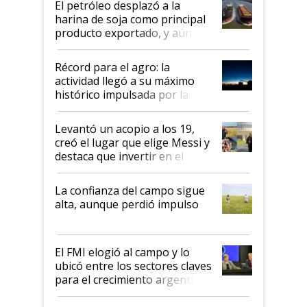
El petróleo desplazó a la
harina de soja como principal
producto exportado, y aún así
el agro aportó casi seis de cada
diez dólares y sostuvo el
Récord para el agro: la
liderazgo en un semestre
actividad llegó a su máximo
récord
histórico impulsada por la
cosecha y las exportaciones
Levantó un acopio a los 19,
creó el lugar que elige Messi y
destaca que invertir en el
kirchnerismo era como "darle
plata a un hijo para droga":
La confianza del campo sigue
Juan Félix Rossetti, el libertario
alta, aunque perdió impulso
que de una dura crisis salió
más fuerte y apuesta al cambio
de Milei
El FMI elogió al campo y lo
ubicó entre los sectores claves
para el crecimiento argentino