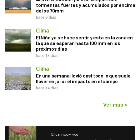
tormentas fuertes y acumulados por encima
de los 70mm
hace 9 días
Clima
El Niño ya se hace sentir y esta es la zona en
la que se esperan hasta 100 mm en los
próximos días
hace 13 días
Clima
En una semana llovió casi todo lo que suele
llover en julio: el impacto en el campo
hace 14 días
Ver más
>
El campo y vos