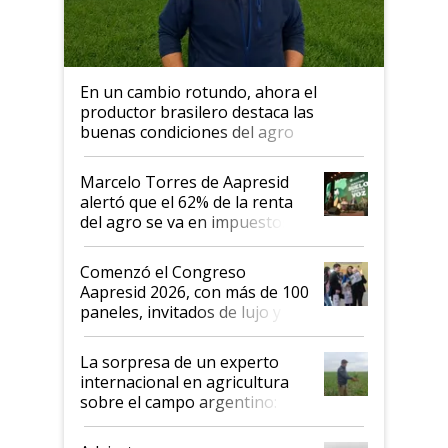
En un cambio rotundo, ahora el
productor brasilero destaca las
buenas condiciones del agro
argentino para invertir: "Los veo
más motivados"
Marcelo Torres de Aapresid
alertó que el 62% de la renta
del agro se va en impuestos:
"No es bueno que en
Argentina se sigan discutiendo
Comenzó el Congreso
las mismas cosas de hace 50
Aapresid 2026, con más de 100
años"
paneles, invitados de lujo y
todas las tendencias
La sorpresa de un experto
internacional en agricultura
sobre el campo argentino:
"Estoy muy impresionado"