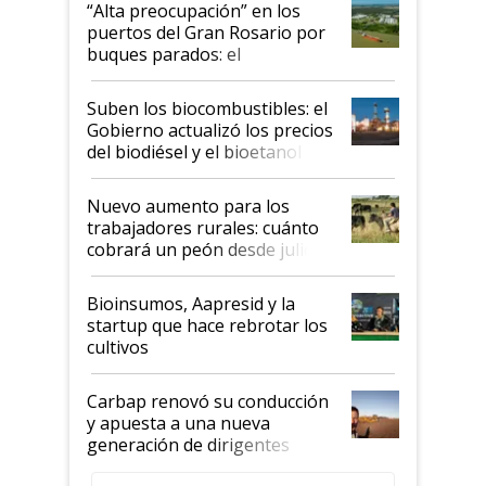
“Alta preocupación” en los
puertos del Gran Rosario por
buques parados: el
funcionamiento de las
exportadoras en tensión tras
Suben los biocombustibles: el
la medida de fuerza de los
Gobierno actualizó los precios
prácticos
del biodiésel y el bioetanol
Nuevo aumento para los
trabajadores rurales: cuánto
cobrará un peón desde julio
Bioinsumos, Aapresid y la
startup que hace rebrotar los
cultivos
Carbap renovó su conducción
y apuesta a una nueva
generación de dirigentes
rurales