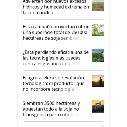
Advierten por nuevos excesos
hídricos y humedad extrema en
la zona núcleo
Esta campaña proyectan cubrir
una superficie total de 750.000
hectáreas de soja sembradas
con una nueva generación de
variedades que marcan un
¿Está perdiendo eficacia una de
salto tecnológico en genética y
las tecnologías más usadas
rendimiento
contra el gusano cogollero? El
desafío de una tecnología clave
El agro acelera su revolución
tecnológica: el productor que
no incorpore tecnología "va a
perder el tren"
Siembran 3500 hectáreas y
apuestan todo a la soja no
transgénica para cobrar más
por tonelada: compraron un
semillero