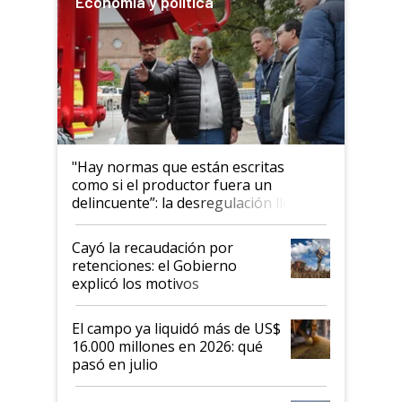
Economía y política
"Hay normas que están escritas
como si el productor fuera un
delincuente”: la desregulación llegó
al Congreso Aapresid y hasta se
habló del financiamiento al IPCVA
Cayó la recaudación por
retenciones: el Gobierno
explicó los motivos
El campo ya liquidó más de US$
16.000 millones en 2026: qué
pasó en julio