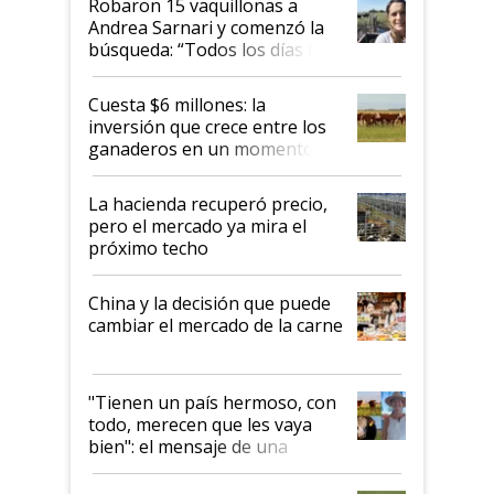
Robaron 15 vaquillonas a
Andrea Sarnari y comenzó la
búsqueda: “Todos los días le
toca a algún productor”
Cuesta $6 millones: la
inversión que crece entre los
ganaderos en un momento
histórico para la actividad
La hacienda recuperó precio,
pero el mercado ya mira el
próximo techo
China y la decisión que puede
cambiar el mercado de la carne
"Tienen un país hermoso, con
todo, merecen que les vaya
bien": el mensaje de una
ganadera uruguaya sobre las
oportunidades que se abren