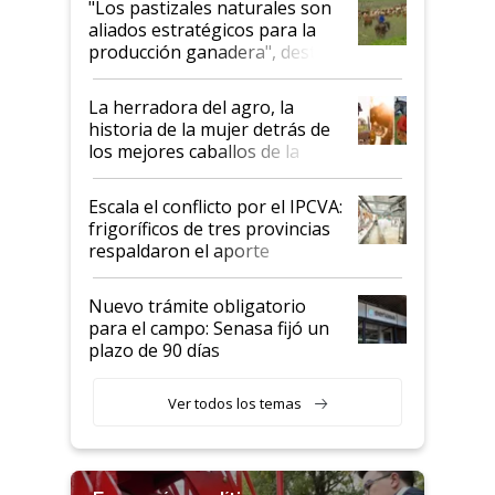
"Los pastizales naturales son
para el agro en Argentina, con
aliados estratégicos para la
foco en la carne
producción ganadera", destaca
la iniciativa que ya reúne a 46
establecimientos en Argentina
La herradora del agro, la
historia de la mujer detrás de
los mejores caballos de la
Argentina y los mitos que
todavía hacen sufrir a estos
Escala el conflicto por el IPCVA:
animales: "Mientras me
frigoríficos de tres provincias
descalificaban, yo seguí
respaldaron el aporte
haciendo currículum"
obligatorio
Nuevo trámite obligatorio
para el campo: Senasa fijó un
plazo de 90 días
Ver todos los temas