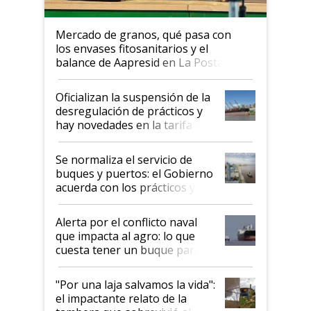
Mercado de granos, qué pasa con
los envases fitosanitarios y el
balance de Aapresid en La Posta
Oficializan la suspensión de la
desregulación de prácticos y
hay novedades en la tarifa de
la hidrovía
Se normaliza el servicio de
buques y puertos: el Gobierno
acuerda con los prácticos y
suspende el decreto de
desregulación
Alerta por el conflicto naval
que impacta al agro: lo que
cuesta tener un buque parado
y el peligro de que Argentina
pase a ser "país sucio"
"Por una laja salvamos la vida":
el impactante relato de la