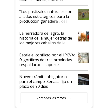
ganadera uruguaya sobre las
oportunidades que se abren
"Los pastizales naturales son
para el agro en Argentina, con
aliados estratégicos para la
foco en la carne
producción ganadera", destaca
la iniciativa que ya reúne a 46
establecimientos en Argentina
La herradora del agro, la
historia de la mujer detrás de
los mejores caballos de la
Argentina y los mitos que
todavía hacen sufrir a estos
Escala el conflicto por el IPCVA:
animales: "Mientras me
frigoríficos de tres provincias
descalificaban, yo seguí
respaldaron el aporte
haciendo currículum"
obligatorio
Nuevo trámite obligatorio
para el campo: Senasa fijó un
plazo de 90 días
Ver todos los temas