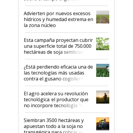
"Estoy muy impresionado"
Advierten por nuevos excesos
hídricos y humedad extrema en
la zona núcleo
Esta campaña proyectan cubrir
una superficie total de 750.000
hectáreas de soja sembradas
con una nueva generación de
variedades que marcan un
¿Está perdiendo eficacia una de
salto tecnológico en genética y
las tecnologías más usadas
rendimiento
contra el gusano cogollero? El
desafío de una tecnología clave
El agro acelera su revolución
tecnológica: el productor que
no incorpore tecnología "va a
perder el tren"
Siembran 3500 hectáreas y
apuestan todo a la soja no
transgénica para cobrar más