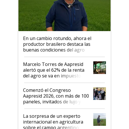
En un cambio rotundo, ahora el
productor brasilero destaca las
buenas condiciones del agro
argentino para invertir: "Los veo
más motivados"
Marcelo Torres de Aapresid
alertó que el 62% de la renta
del agro se va en impuestos:
"No es bueno que en
Argentina se sigan discutiendo
Comenzó el Congreso
las mismas cosas de hace 50
Aapresid 2026, con más de 100
años"
paneles, invitados de lujo y
todas las tendencias
La sorpresa de un experto
internacional en agricultura
sobre el campo argentino: