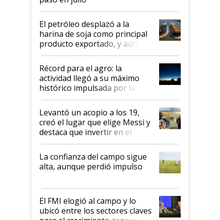
El petróleo desplazó a la
harina de soja como principal
producto exportado, y aún así
el agro aportó casi seis de cada
diez dólares y sostuvo el
Récord para el agro: la
liderazgo en un semestre
actividad llegó a su máximo
récord
histórico impulsada por la
cosecha y las exportaciones
Levantó un acopio a los 19,
creó el lugar que elige Messi y
destaca que invertir en el
kirchnerismo era como "darle
plata a un hijo para droga":
La confianza del campo sigue
Juan Félix Rossetti, el libertario
alta, aunque perdió impulso
que de una dura crisis salió
más fuerte y apuesta al cambio
de Milei
El FMI elogió al campo y lo
ubicó entre los sectores claves