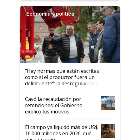
Economía y política
"Hay normas que están escritas
como si el productor fuera un
delincuente”: la desregulación llegó
al Congreso Aapresid y hasta se
habló del financiamiento al IPCVA
Cayó la recaudación por
retenciones: el Gobierno
explicó los motivos
El campo ya liquidó más de US$
16.000 millones en 2026: qué
pasó en julio