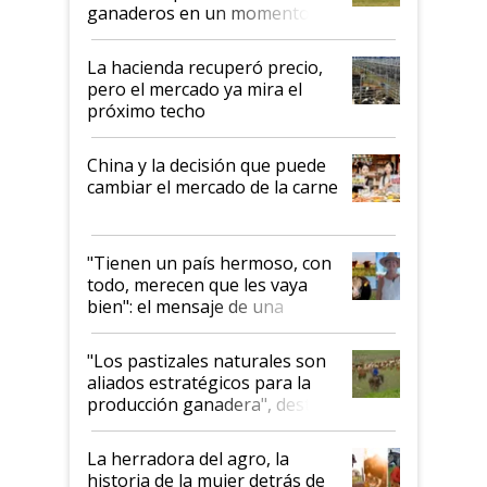
ganaderos en un momento
histórico para la actividad
La hacienda recuperó precio,
pero el mercado ya mira el
próximo techo
China y la decisión que puede
cambiar el mercado de la carne
"Tienen un país hermoso, con
todo, merecen que les vaya
bien": el mensaje de una
ganadera uruguaya sobre las
oportunidades que se abren
"Los pastizales naturales son
para el agro en Argentina, con
aliados estratégicos para la
foco en la carne
producción ganadera", destaca
la iniciativa que ya reúne a 46
establecimientos en Argentina
La herradora del agro, la
historia de la mujer detrás de