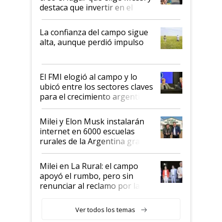
destaca que invertir en el
kirchnerismo era como "darle
plata a un hijo para droga":
La confianza del campo sigue
Juan Félix Rossetti, el libertario
alta, aunque perdió impulso
que de una dura crisis salió
más fuerte y apuesta al cambio
de Milei
El FMI elogió al campo y lo
ubicó entre los sectores claves
para el crecimiento argentino
Milei y Elon Musk instalarán
internet en 6000 escuelas
rurales de la Argentina gracias
a un acuerdo con Starlink
Milei en La Rural: el campo
apoyó el rumbo, pero sin
renunciar al reclamo por las
retenciones
Ver todos los temas