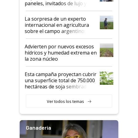
años"
paneles, invitados de lujo y
todas las tendencias
La sorpresa de un experto
internacional en agricultura
sobre el campo argentino:
"Estoy muy impresionado"
Advierten por nuevos excesos
hídricos y humedad extrema en
la zona núcleo
Esta campaña proyectan cubrir
una superficie total de 750.000
hectáreas de soja sembradas
con una nueva generación de
variedades que marcan un
Ver todos los temas
salto tecnológico en genética y
rendimiento
Ganadería