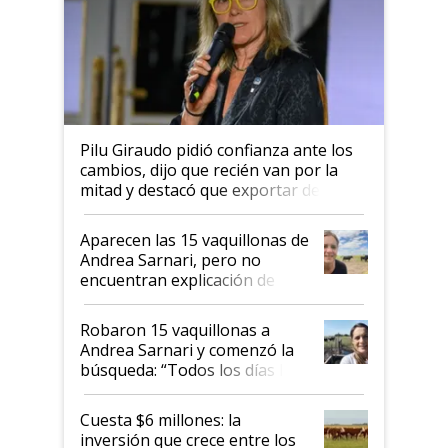
Pilu Giraudo pidió confianza ante los
cambios, dijo que recién van por la
mitad y destacó que exportar dejó de
ser "para unos pocos": "Tenemos un
mandato muy claro del gobierno
Aparecen las 15 vaquillonas de
nacional"
Andrea Sarnari, pero no
encuentran explicación de
cómo llegaron allí
Robaron 15 vaquillonas a
Andrea Sarnari y comenzó la
búsqueda: “Todos los días le
toca a algún productor”
Cuesta $6 millones: la
inversión que crece entre los