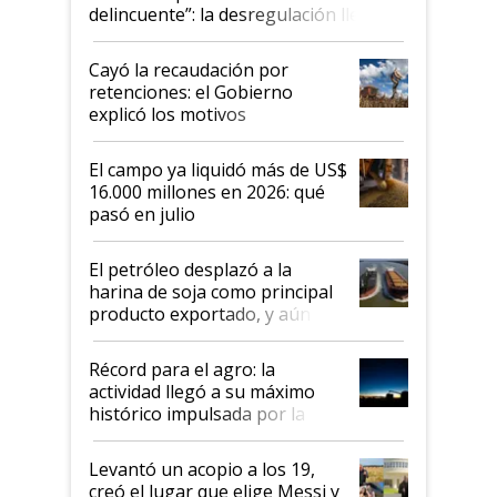
delincuente”: la desregulación llegó
al Congreso Aapresid y hasta se
habló del financiamiento al IPCVA
Cayó la recaudación por
retenciones: el Gobierno
explicó los motivos
El campo ya liquidó más de US$
16.000 millones en 2026: qué
pasó en julio
El petróleo desplazó a la
harina de soja como principal
producto exportado, y aún así
el agro aportó casi seis de cada
diez dólares y sostuvo el
Récord para el agro: la
liderazgo en un semestre
actividad llegó a su máximo
récord
histórico impulsada por la
cosecha y las exportaciones
Levantó un acopio a los 19,
creó el lugar que elige Messi y