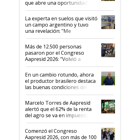
que abre una oportunidad en
el lote
La experta en suelos que visitó
un campo argentino y tuvo
una revelación: "Me
impresionó mucho"
Más de 12.500 personas
pasaron por el Congreso
Aapresid 2026: "Volvió a
demostrar que hablar del
suelo es hablar de todo el
En un cambio rotundo, ahora
sistema productivo"
el productor brasilero destaca
las buenas condiciones del
agro argentino para invertir:
"Los veo más motivados"
Marcelo Torres de Aapresid
alertó que el 62% de la renta
del agro se va en impuestos:
"No es bueno que en
Argentina se sigan discutiendo
Comenzó el Congreso
las mismas cosas de hace 50
Aapresid 2026, con más de 100