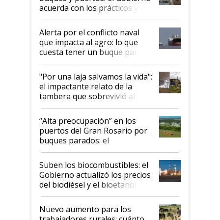
acuerda con los prácticos y
suspende el decreto de
desregulación
Alerta por el conflicto naval
que impacta al agro: lo que
cuesta tener un buque parado
y el peligro de que Argentina
pase a ser "país sucio"
"Por una laja salvamos la vida":
el impactante relato de la
tambera que sobrevivió al
tornado
“Alta preocupación” en los
puertos del Gran Rosario por
buques parados: el
funcionamiento de las
exportadoras en tensión tras
Suben los biocombustibles: el
la medida de fuerza de los
Gobierno actualizó los precios
prácticos
del biodiésel y el bioetanol
Nuevo aumento para los
trabajadores rurales: cuánto