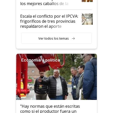
los mejores caballos de la
Argentina y los mitos que
todavía hacen sufrir a estos
Escala el conflicto por el IPCVA:
animales: "Mientras me
frigoríficos de tres provincias
descalificaban, yo seguí
respaldaron el aporte
haciendo currículum"
obligatorio
Ver todos los temas
Economía y política
"Hay normas que están escritas
como si el productor fuera un