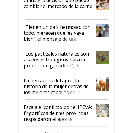
China y la decisión que puede
cambiar el mercado de la carne
"Tienen un país hermoso, con
todo, merecen que les vaya
bien": el mensaje de una
ganadera uruguaya sobre las
oportunidades que se abren
"Los pastizales naturales son
para el agro en Argentina, con
aliados estratégicos para la
foco en la carne
producción ganadera", destaca
la iniciativa que ya reúne a 46
establecimientos en Argentina
La herradora del agro, la
historia de la mujer detrás de
los mejores caballos de la
Argentina y los mitos que
todavía hacen sufrir a estos
Escala el conflicto por el IPCVA:
animales: "Mientras me
frigoríficos de tres provincias
descalificaban, yo seguí
respaldaron el aporte
haciendo currículum"
obligatorio