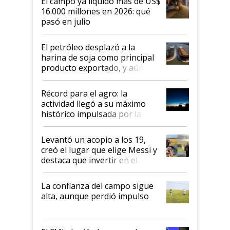
El campo ya liquidó más de US$
16.000 millones en 2026: qué
pasó en julio
El petróleo desplazó a la
harina de soja como principal
producto exportado, y aún así
el agro aportó casi seis de cada
diez dólares y sostuvo el
Récord para el agro: la
liderazgo en un semestre
actividad llegó a su máximo
récord
histórico impulsada por la
cosecha y las exportaciones
Levantó un acopio a los 19,
creó el lugar que elige Messi y
destaca que invertir en el
kirchnerismo era como "darle
plata a un hijo para droga":
La confianza del campo sigue
Juan Félix Rossetti, el libertario
alta, aunque perdió impulso
que de una dura crisis salió
más fuerte y apuesta al cambio
de Milei