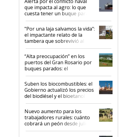
Alerta por el conflicto naval
que impacta al agro: lo que
cuesta tener un buque parado
y el peligro de que Argentina
pase a ser "país sucio"
"Por una laja salvamos la vida":
el impactante relato de la
tambera que sobrevivió al
tornado
“Alta preocupación” en los
puertos del Gran Rosario por
buques parados: el
funcionamiento de las
exportadoras en tensión tras
Suben los biocombustibles: el
la medida de fuerza de los
Gobierno actualizó los precios
prácticos
del biodiésel y el bioetanol
Nuevo aumento para los
trabajadores rurales: cuánto
cobrará un peón desde julio