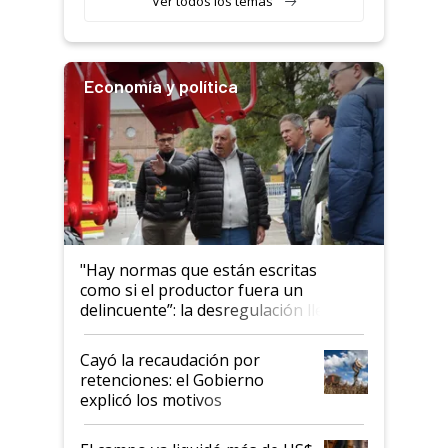
Ver todos los temas
Economía y política
"Hay normas que están escritas
como si el productor fuera un
delincuente”: la desregulación llegó
al Congreso Aapresid y hasta se
habló del financiamiento al IPCVA
Cayó la recaudación por
retenciones: el Gobierno
explicó los motivos