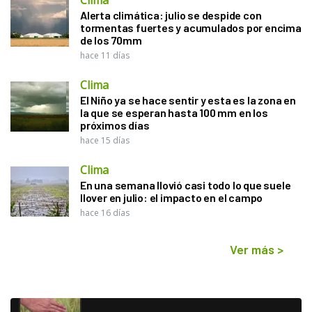
Alerta climática: julio se despide con
tormentas fuertes y acumulados por encima
de los 70mm
hace 11 días
Clima
El Niño ya se hace sentir y esta es la zona en
la que se esperan hasta 100 mm en los
próximos días
hace 15 días
Clima
En una semana llovió casi todo lo que suele
llover en julio: el impacto en el campo
hace 16 días
Ver más
>