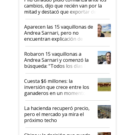
cambios, dijo que recién van por la
mitad y destacó que exportar dejó de
ser "para unos pocos": "Tenemos un
mandato muy claro del gobierno
Aparecen las 15 vaquillonas de
nacional"
Andrea Sarnari, pero no
encuentran explicación de
cómo llegaron allí
Robaron 15 vaquillonas a
Andrea Sarnari y comenzó la
búsqueda: “Todos los días le
toca a algún productor”
Cuesta $6 millones: la
inversión que crece entre los
ganaderos en un momento
histórico para la actividad
La hacienda recuperó precio,
pero el mercado ya mira el
próximo techo