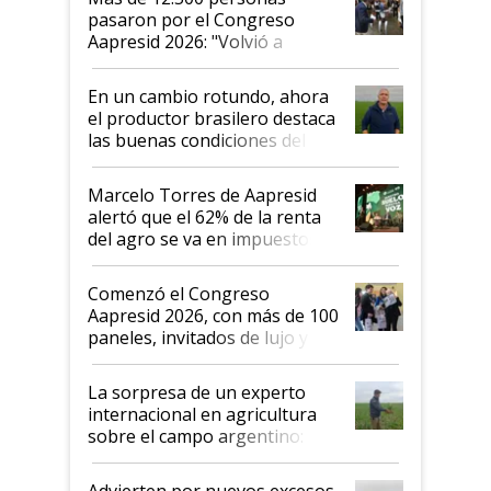
pasaron por el Congreso
Aapresid 2026: "Volvió a
demostrar que hablar del
suelo es hablar de todo el
En un cambio rotundo, ahora
sistema productivo"
el productor brasilero destaca
las buenas condiciones del
agro argentino para invertir:
"Los veo más motivados"
Marcelo Torres de Aapresid
alertó que el 62% de la renta
del agro se va en impuestos:
"No es bueno que en
Argentina se sigan discutiendo
Comenzó el Congreso
las mismas cosas de hace 50
Aapresid 2026, con más de 100
años"
paneles, invitados de lujo y
todas las tendencias
La sorpresa de un experto
internacional en agricultura
sobre el campo argentino:
"Estoy muy impresionado"
Advierten por nuevos excesos