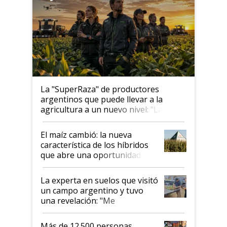
La "SuperRaza" de productores
argentinos que puede llevar a la
agricultura a un nuevo nivel: "Las
posibilidades de crecimiento son
infinitas"
El maíz cambió: la nueva
característica de los híbridos
que abre una oportunidad en
el lote
La experta en suelos que visitó
un campo argentino y tuvo
una revelación: "Me
impresionó mucho"
Más de 12.500 personas