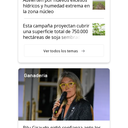
hídricos y humedad extrema en
la zona núcleo
Esta campaña proyectan cubrir
una superficie total de 750.000
hectáreas de soja sembradas
con una nueva generación de
variedades que marcan un
Ver todos los temas
salto tecnológico en genética y
rendimiento
Ganadería
Pilu Giraudo pidió confianza ante los