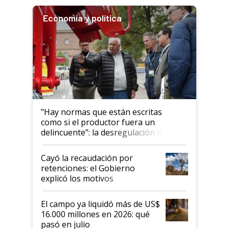
Economía y política
"Hay normas que están escritas
como si el productor fuera un
delincuente”: la desregulación llegó
al Congreso Aapresid y hasta se
habló del financiamiento al IPCVA
Cayó la recaudación por
retenciones: el Gobierno
explicó los motivos
El campo ya liquidó más de US$
16.000 millones en 2026: qué
pasó en julio