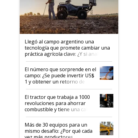
Llegó al campo argentino una
tecnología que promete cambiar una
práctica agrícola clave: ¿Y si analizar
el suelo fuera tan simple como
apretar un botón?
El número que sorprende en el
campo: ¿Se puede invertir US$
1 y obtener un retorno de
hasta US$ 10 en agricultura?
El tractor que trabaja a 1000
revoluciones para ahorrar
combustible y tiene una cabina
que parece una computadora:
lo último en el mundo,
Más de 30 equipos para un
disponible en Argentina
mismo desafío: ¿Por qué cada
vez más productores