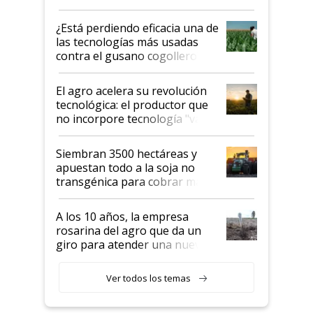
con una nueva generación de
variedades que marcan un
¿Está perdiendo eficacia una de
salto tecnológico en genética y
las tecnologías más usadas
rendimiento
contra el gusano cogollero? El
desafío de una tecnología clave
El agro acelera su revolución
tecnológica: el productor que
no incorpore tecnología "va a
perder el tren"
Siembran 3500 hectáreas y
apuestan todo a la soja no
transgénica para cobrar más
por tonelada: compraron un
semillero
A los 10 años, la empresa
rosarina del agro que da un
giro para atender una nueva
etapa en el agro
Ver todos los temas