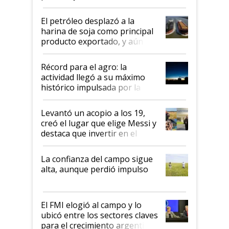
El petróleo desplazó a la
harina de soja como principal
producto exportado, y aún así
el agro aportó casi seis de cada
diez dólares y sostuvo el
Récord para el agro: la
liderazgo en un semestre
actividad llegó a su máximo
récord
histórico impulsada por la
cosecha y las exportaciones
Levantó un acopio a los 19,
creó el lugar que elige Messi y
destaca que invertir en el
kirchnerismo era como "darle
plata a un hijo para droga":
La confianza del campo sigue
Juan Félix Rossetti, el libertario
alta, aunque perdió impulso
que de una dura crisis salió
más fuerte y apuesta al cambio
de Milei
El FMI elogió al campo y lo
ubicó entre los sectores claves
para el crecimiento argentino