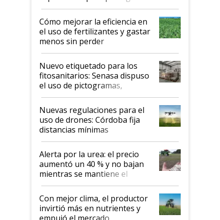
propiedad intelectual
Cómo mejorar la eficiencia en
el uso de fertilizantes y gastar
menos sin perder
productividad en la campaña
fina
Nuevo etiquetado para los
fitosanitarios: Senasa dispuso
el uso de pictogramas,
palabras de advertencia e
indicaciones
Nuevas regulaciones para el
uso de drones: Córdoba fija
distancias mínimas
Alerta por la urea: el precio
aumentó un 40 % y no bajan
mientras se mantiene el
conflicto en Medio Oriente
Con mejor clima, el productor
invirtió más en nutrientes y
empujó el mercado