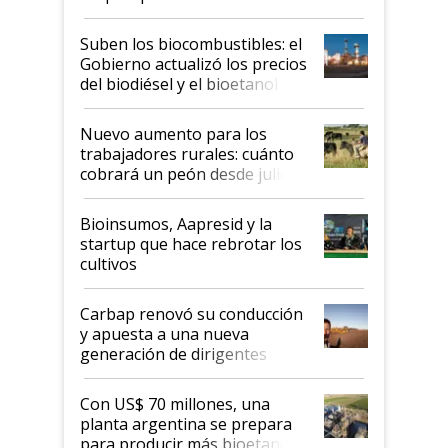
funcionamiento de las
exportadoras en tensión tras
Suben los biocombustibles: el
la medida de fuerza de los
Gobierno actualizó los precios
prácticos
del biodiésel y el bioetanol
Nuevo aumento para los
trabajadores rurales: cuánto
cobrará un peón desde julio
Bioinsumos, Aapresid y la
startup que hace rebrotar los
cultivos
Carbap renovó su conducción
y apuesta a una nueva
generación de dirigentes
rurales
Con US$ 70 millones, una
planta argentina se prepara
para producir más bioetanol