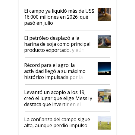
El campo ya liquidó más de US$
16.000 millones en 2026: qué
pasó en julio
El petróleo desplazó a la
harina de soja como principal
producto exportado, y aún así
el agro aportó casi seis de cada
diez dólares y sostuvo el
Récord para el agro: la
liderazgo en un semestre
actividad llegó a su máximo
récord
histórico impulsada por la
cosecha y las exportaciones
Levantó un acopio a los 19,
creó el lugar que elige Messi y
destaca que invertir en el
kirchnerismo era como "darle
plata a un hijo para droga":
La confianza del campo sigue
Juan Félix Rossetti, el libertario
alta, aunque perdió impulso
que de una dura crisis salió
más fuerte y apuesta al cambio