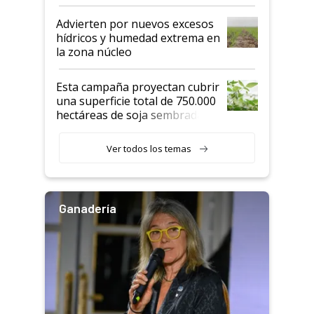
"Estoy muy impresionado"
Advierten por nuevos excesos
hídricos y humedad extrema en
la zona núcleo
Esta campaña proyectan cubrir
una superficie total de 750.000
hectáreas de soja sembradas
con una nueva generación de
variedades que marcan un
Ver todos los temas
salto tecnológico en genética y
rendimiento
Ganadería