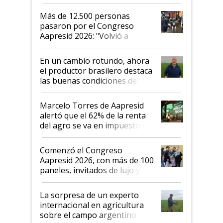
impresionó mucho"
Más de 12.500 personas
pasaron por el Congreso
Aapresid 2026: "Volvió a
demostrar que hablar del
suelo es hablar de todo el
En un cambio rotundo, ahora
sistema productivo"
el productor brasilero destaca
las buenas condiciones del
agro argentino para invertir:
"Los veo más motivados"
Marcelo Torres de Aapresid
alertó que el 62% de la renta
del agro se va en impuestos:
"No es bueno que en
Argentina se sigan discutiendo
Comenzó el Congreso
las mismas cosas de hace 50
Aapresid 2026, con más de 100
años"
paneles, invitados de lujo y
todas las tendencias
La sorpresa de un experto
internacional en agricultura
sobre el campo argentino: