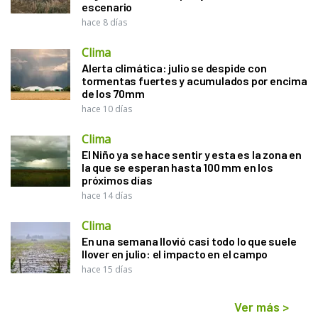
escenario
hace 8 días
Clima
Alerta climática: julio se despide con
tormentas fuertes y acumulados por encima
de los 70mm
hace 10 días
Clima
El Niño ya se hace sentir y esta es la zona en
la que se esperan hasta 100 mm en los
próximos días
hace 14 días
Clima
En una semana llovió casi todo lo que suele
llover en julio: el impacto en el campo
hace 15 días
Ver más
>