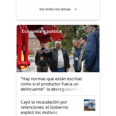
obligatorio
Ver todos los temas
Economía y política
"Hay normas que están escritas
como si el productor fuera un
delincuente”: la desregulación llegó
al Congreso Aapresid y hasta se
habló del financiamiento al IPCVA
Cayó la recaudación por
retenciones: el Gobierno
explicó los motivos