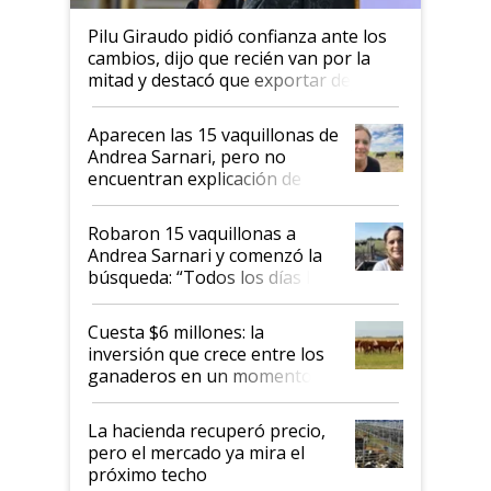
Pilu Giraudo pidió confianza ante los
cambios, dijo que recién van por la
mitad y destacó que exportar dejó de
ser "para unos pocos": "Tenemos un
mandato muy claro del gobierno
Aparecen las 15 vaquillonas de
nacional"
Andrea Sarnari, pero no
encuentran explicación de
cómo llegaron allí
Robaron 15 vaquillonas a
Andrea Sarnari y comenzó la
búsqueda: “Todos los días le
toca a algún productor”
Cuesta $6 millones: la
inversión que crece entre los
ganaderos en un momento
histórico para la actividad
La hacienda recuperó precio,
pero el mercado ya mira el
próximo techo