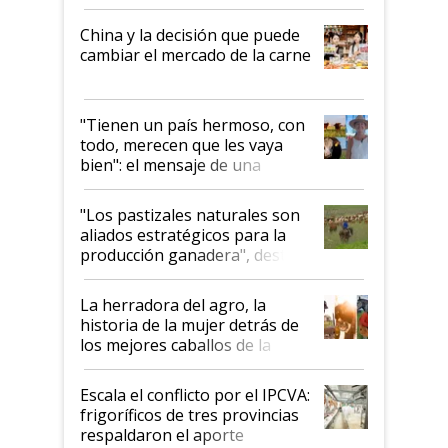
China y la decisión que puede
cambiar el mercado de la carne
"Tienen un país hermoso, con
todo, merecen que les vaya
bien": el mensaje de una
ganadera uruguaya sobre las
oportunidades que se abren
"Los pastizales naturales son
para el agro en Argentina, con
aliados estratégicos para la
foco en la carne
producción ganadera", destaca
la iniciativa que ya reúne a 46
establecimientos en Argentina
La herradora del agro, la
historia de la mujer detrás de
los mejores caballos de la
Argentina y los mitos que
todavía hacen sufrir a estos
Escala el conflicto por el IPCVA:
animales: "Mientras me
frigoríficos de tres provincias
descalificaban, yo seguí
respaldaron el aporte
haciendo currículum"