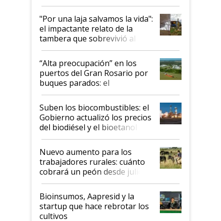
y el peligro de que Argentina
pase a ser "país sucio"
"Por una laja salvamos la vida":
el impactante relato de la
tambera que sobrevivió al
tornado
“Alta preocupación” en los
puertos del Gran Rosario por
buques parados: el
funcionamiento de las
exportadoras en tensión tras
Suben los biocombustibles: el
la medida de fuerza de los
Gobierno actualizó los precios
prácticos
del biodiésel y el bioetanol
Nuevo aumento para los
trabajadores rurales: cuánto
cobrará un peón desde julio
Bioinsumos, Aapresid y la
startup que hace rebrotar los
cultivos