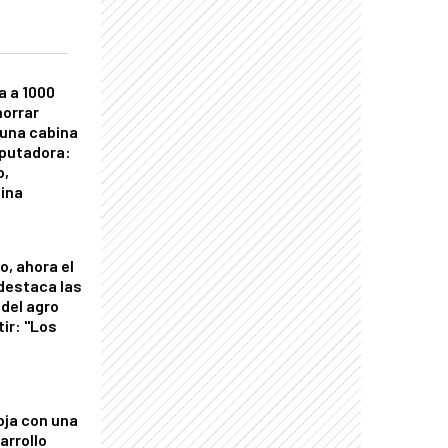
a a 1000
horrar
 una cabina
putadora:
o,
tina
o, ahora el
 destaca las
del agro
tir: "Los
"
oja con una
arrollo