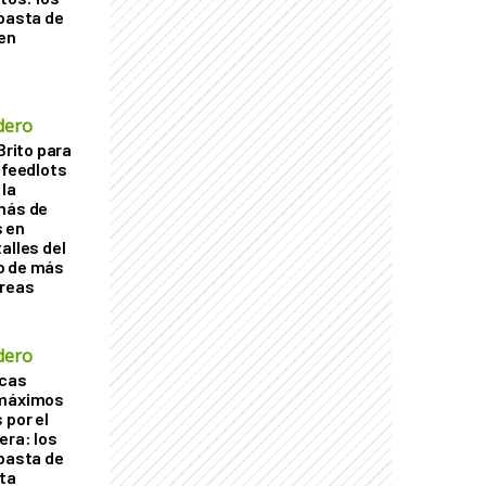
ubasta de
en
dero
Brito para
 feedlots
la
más de
s en
alles del
o de más
áreas
dero
acas
 máximos
 por el
era: los
ubasta de
ta