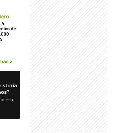
dero
2,4
ecios de
9.000
A
 más
>
istoria
nos?
ocerla