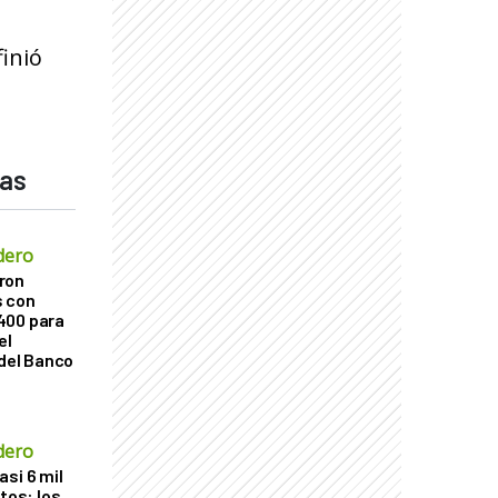
inió
das
dero
ron
s con
400 para
el
 del Banco
dero
si 6 mil
itos: los