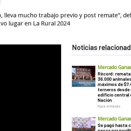
"
, lleva mucho trabajo previo y post remate", def
uvo lugar en La Rural 2024
Noticias relaciona
Mercado Gana
Récord: remata
36.000 animale
máximos de $7.
terneros desde 
edificio central
Nación
hace 4 meses
Mercado Gana
Se pagó hasta ca
pesos por novill