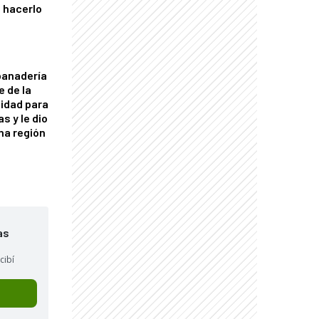
 hacerlo
panadería
e de la
idad para
s y le dio
una región
as
cibí