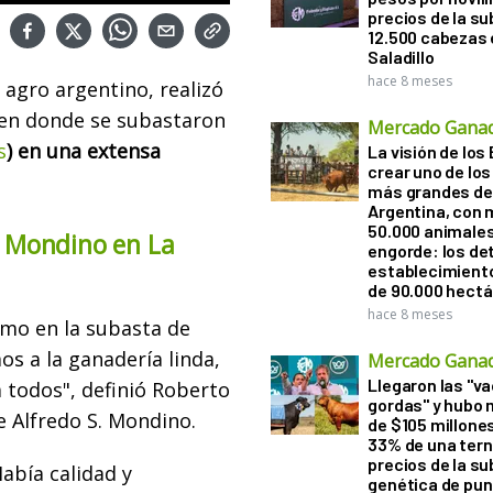
precios de la s
12.500 cabezas 
Saladillo
hace 8 meses
 agro argentino, realizó
 en donde se subastaron
Mercado Gana
s
) en una extensa
La visión de los 
crear uno de los
más grandes de 
Argentina, con 
50.000 animale
. Mondino en La
engorde: los det
establecimient
de 90.000 hect
hace 8 meses
mo en la subasta de
os a la ganadería linda,
Mercado Gana
Llegaron las "v
a todos", definió Roberto
gordas" y hubo
 Alfredo S. Mondino.
de $105 millones
33% de una tern
precios de la s
abía calidad y
genética de pun