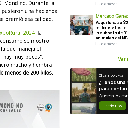
 S. Mondino. Durante la
hace 8 meses
es pusieron una hacienda
Mercado Gana
se premió esa calidad.
Vaquillonas a $
millones: los pr
xpoRural 2024
, la
la subasta de 1
animales del NE
l consumo se mostró
hace 8 meses
 la que maneja el
s, hay muy pocos",
Ver
rnero macho y hembra
e menos de 200 kilos,
El campo y vos
¿Tenés una h
para contar
Queremos con
Escribinos