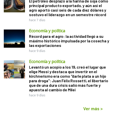
El petróleo desplazó a la harina de soja como
principal producto exportado, y aún así el
agro aportó casi seis de cada diez dólares y
sostuvo el liderazgo en un semestre récord
hace 7 días
Economía y política
Récord para el agro: la actividad llegó a su
máximo histórico impulsada por la cosecha y
las exportaciones
hace 9 días
Economía y política
Levantó un acopio a los 19, creó el lugar que
elige Messi y destaca que invertir en el
kirchnerismo era como "darle plata a un hijo
para droga": Juan Félix Rossetti, el libertario
que de una dura crisis salió más fuerte y
apuesta al cambio de Milei
hace 9 días
Ver más
>