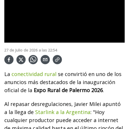
27
de
Julio
de
2026
a las
22:54
La
conectividad rural
se convirtió en uno de los
anuncios más destacados de la inauguración
oficial de la
Expo Rural de Palermo 2026
.
Al repasar desregulaciones, Javier Milei apuntó
a la llega de
Starlink a la Argentina
: "Hoy
cualquier productor puede acceder a internet
de máxima calidad hasta en el último rincón del