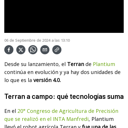
06
de
Septiembre
de
2024
a las
13:10
Desde su lanzamiento, el
Terran
de
Plantium
continúa en evolución y ya hay dos unidades de
lo que es la
versión 4.0.
Terran a campo: qué tecnologías suma
En el
20° Congreso de Agricultura de Precisión
que se realizó en el INTA Manfredi
, Plantium
llevó el robot agrícola Terran y
fue una de las