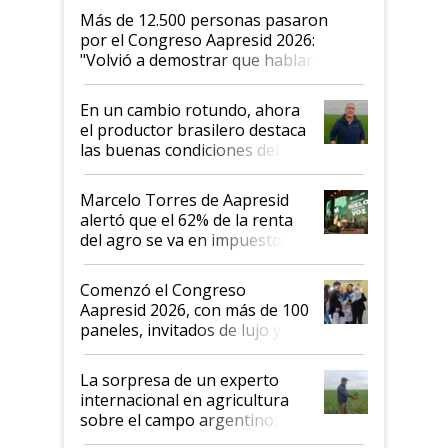
Más de 12.500 personas pasaron
por el Congreso Aapresid 2026:
"Volvió a demostrar que hablar del
suelo es hablar de todo el sistema
productivo"
En un cambio rotundo, ahora
el productor brasilero destaca
las buenas condiciones del
agro argentino para invertir:
"Los veo más motivados"
Marcelo Torres de Aapresid
alertó que el 62% de la renta
del agro se va en impuestos:
"No es bueno que en
Argentina se sigan discutiendo
Comenzó el Congreso
las mismas cosas de hace 50
Aapresid 2026, con más de 100
años"
paneles, invitados de lujo y
todas las tendencias
La sorpresa de un experto
internacional en agricultura
sobre el campo argentino:
"Estoy muy impresionado"