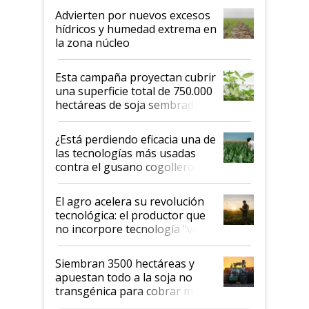
Advierten por nuevos excesos
hídricos y humedad extrema en
la zona núcleo
Esta campaña proyectan cubrir
una superficie total de 750.000
hectáreas de soja sembradas
con una nueva generación de
variedades que marcan un
¿Está perdiendo eficacia una de
salto tecnológico en genética y
las tecnologías más usadas
rendimiento
contra el gusano cogollero? El
desafío de una tecnología clave
El agro acelera su revolución
tecnológica: el productor que
no incorpore tecnología "va a
perder el tren"
Siembran 3500 hectáreas y
apuestan todo a la soja no
transgénica para cobrar más
por tonelada: compraron un