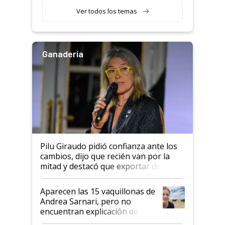
semillero
Ver todos los temas
Ganadería
Pilu Giraudo pidió confianza ante los
cambios, dijo que recién van por la
mitad y destacó que exportar dejó de
ser "para unos pocos": "Tenemos un
mandato muy claro del gobierno
Aparecen las 15 vaquillonas de
nacional"
Andrea Sarnari, pero no
encuentran explicación de
cómo llegaron allí