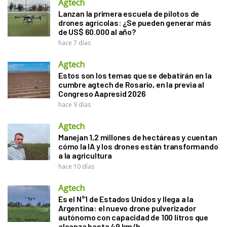
Agtech
Lanzan la primera escuela de pilotos de
drones agrícolas: ¿Se pueden generar más
de US$ 60.000 al año?
hace 7 días
Agtech
Estos son los temas que se debatirán en la
cumbre agtech de Rosario, en la previa al
Congreso Aapresid 2026
hace 9 días
Agtech
Manejan 1,2 millones de hectáreas y cuentan
cómo la IA y los drones están transformando
a la agricultura
hace 10 días
Agtech
Es el N°1 de Estados Unidos y llega a la
Argentina: el nuevo drone pulverizador
autónomo con capacidad de 100 litros que
alcanza hasta 49 km/h